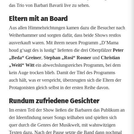
s
das Trio von Barbari Bavarii live zu sehen.
e
Eltern mit an Board
l
Aus allen Himmelsrichtungen kamen dazu die Besucher nach
Weiherhammer und sorgten dafür, dass beide Shows restlos
n
ausverkauft waren. Mit ihrem neuen Programm „D’Mama
:
houd g‘sagt des is lustig“ lieferten die drei Oberpfälzer
Peter
„Beda“ Greiner
,
Stephan „Rosi“ Rosner
und
Christian
B
„Weiti“ Witt
ein abwechslungsreiches Programm, bei dem
a
kein Auge trocken blieb. Damit der Titel des Programms
auch hält, was er verspricht, überzeugten sich die Eltern der
r
Protagonisten gleich selbst in der ersten Reihe davon.
b
Rundum zufriedene Gesichter
a
Im ersten Teil der Show ließen die Barbaren das Publikum an
r
der Ideenfindung neuer Songs teilhaben und spielten sich
quer durch die Genres der Musikwelt, mit wahnwitzigen
i
Texten dazu. Nach der Pause setzte die Band dann nochmal