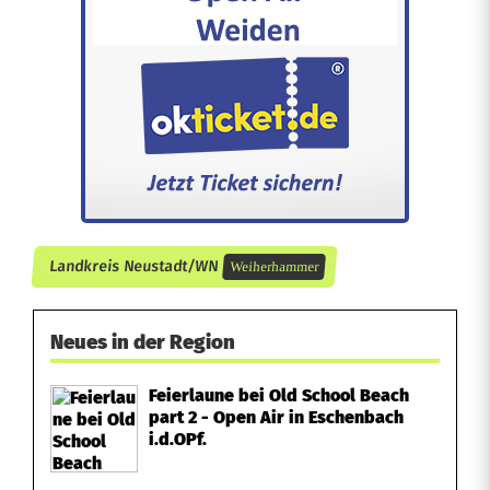
e
r
e
n
i
n
Landkreis Neustadt/WN
Weiherhammer
W
e
Neues in der Region
i
Feierlaune bei Old School Beach
h
part 2 - Open Air in Eschenbach
i.d.OPf.
e