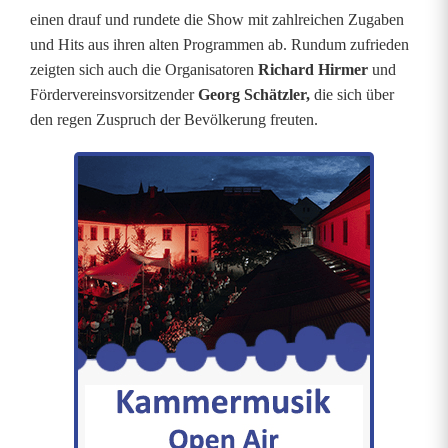
B
einen drauf und rundete die Show mit zahlreichen Zugaben
und Hits aus ihren alten Programmen ab. Rundum zufrieden
a
zeigten sich auch die Organisatoren
Richard Hirmer
und
Fördervereinsvorsitzender
Georg Schätzler,
die sich über
v
den regen Zuspruch der Bevölkerung freuten.
a
r
i
i
g
a
s
t
i