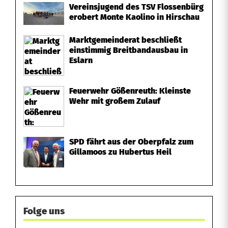
r
Vereinsjugend des TSV Flossenbürg
erobert Monte Kaolino in Hirschau
h
a
Marktgemeinderat beschließt
einstimmig Breitbandausbau in
m
Eslarn
m
Feuerwehr Gößenreuth: Kleinste
e
Wehr mit großem Zulauf
r
SPD fährt aus der Oberpfalz zum
Gillamoos zu Hubertus Heil
Folge uns