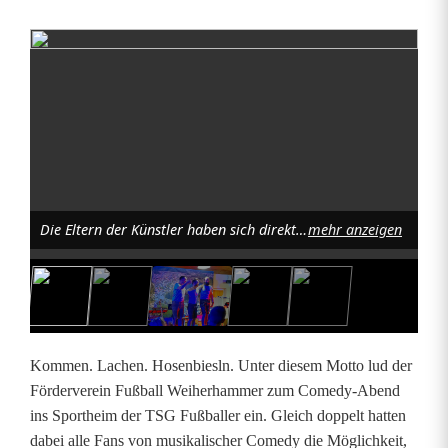
Z
u
m
H
o
Die Eltern der Künstler haben sich direkt in der ersten Reihe platziert. Foto: TSG Weiherhammer
mehr anzeigen
s
e
n
b
Kommen. Lachen. Hosenbiesln. Unter diesem Motto lud der
i
Förderverein Fußball Weiherhammer zum Comedy-Abend
ins Sportheim der TSG Fußballer ein. Gleich doppelt hatten
e
dabei alle Fans von musikalischer Comedy die Möglichkeit,