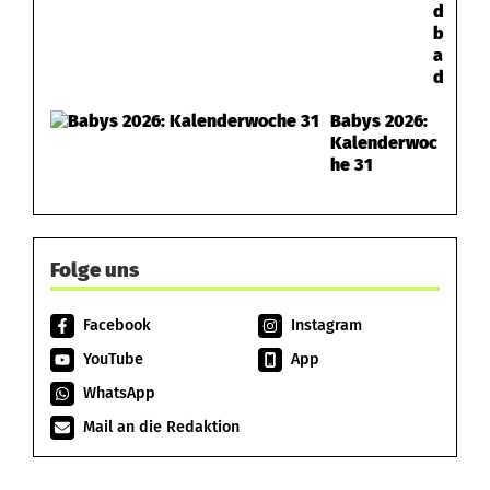
d
b
a
d
Babys 2026:
Kalenderwoc
he 31
Folge uns
Facebook
Instagram
YouTube
App
WhatsApp
Mail an die Redaktion