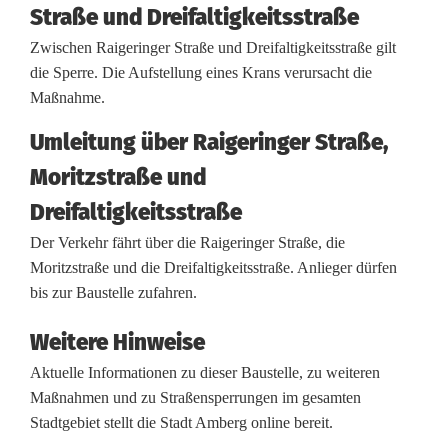
z
Straße und Dreifaltigkeitsstraße
n
Zwischen Raigeringer Straße und Dreifaltigkeitsstraße gilt
die Sperre. Die Aufstellung eines Krans verursacht die
o
Maßnahme.
t
Umleitung über Raigeringer Straße,
i
Moritzstraße und
e
Dreifaltigkeitsstraße
r
Der Verkehr fährt über die Raigeringer Straße, die
t
Moritzstraße und die Dreifaltigkeitsstraße. Anlieger dürfen
bis zur Baustelle zufahren.
:
Weitere Hinweise
A
Aktuelle Informationen zu dieser Baustelle, zu weiteren
m
Maßnahmen und zu Straßensperrungen im gesamten
b
Stadtgebiet stellt die Stadt Amberg online bereit.