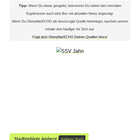
e
Tipp:
Wenn Du etwas googelst, bekommst Du neben den normalen
Ergebnissen auch eine Box mit aktuellen News angezeigt.
r
Wenn Du OberpfalzECHO als bevorzugte Quelle hinterlegst, tauchen unsere
g
Inhalte dort häufiger für Dich auf.
Füge jetzt OberpfalzECHO Deinen Quellen hinzu!
-
B
ä
u
m
l
s
t
r
Stadtgebiete Amberg
Amberg Stadt