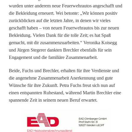
D
wurden unter anderem neue Feuerwehrautos angeschafft und
die Bekleidung erneuert. Wei betonte: „Wir können positiv
i
zurückblicken auf die letzten Jahre, in denen wir vieles
e
geschafft haben – von neuen Feuerwehrautos bis zur neuen
Bekleidung. Vielen Dank für die tolle Zeit; es hat Spaß
n
gemacht, mit dir zusammenzuarbeiten.“ Veronika Koisegg
s
und Jürgen Stegerer dankten Brechler ebenfalls für sein
Engagement und die familiäre Zusammenarbeit.
t
i
Beide, Fuchs und Brechler, erhalten für ihre Verdienste und
die angenehme Zusammenarbeit Anerkennung und gute
n
Wünsche für ihre Zukunft. Petra Fuchs freut sich nun auf
B
einen entspannten Ruhestand, während Martin Brechler eine
spannende Zeit in seinem neuen Beruf erwartet.
u
r
g