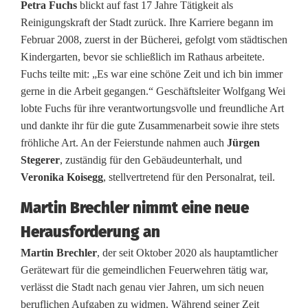
e
Petra Fuchs
blickt auf fast 17 Jahre Tätigkeit als
Reinigungskraft der Stadt zurück. Ihre Karriere begann im
d
Februar 2008, zuerst in der Bücherei, gefolgt vom städtischen
n
Kindergarten, bevor sie schließlich im Rathaus arbeitete.
Fuchs teilte mit: „Es war eine schöne Zeit und ich bin immer
a
gerne in die Arbeit gegangen.“ Geschäftsleiter Wolfgang Wei
c
lobte Fuchs für ihre verantwortungsvolle und freundliche Art
und dankte ihr für die gute Zusammenarbeit sowie ihre stets
h
fröhliche Art. An der Feierstunde nahmen auch
Jürgen
t
Stegerer
, zuständig für den Gebäudeunterhalt, und
Veronika Koisegg
, stellvertretend für den Personalrat, teil.
r
Martin Brechler nimmt eine neue
e
Herausforderung an
u
Martin Brechler
, der seit Oktober 2020 als hauptamtlicher
e
Gerätewart für die gemeindlichen Feuerwehren tätig war,
verlässt die Stadt nach genau vier Jahren, um sich neuen
m
beruflichen Aufgaben zu widmen. Während seiner Zeit