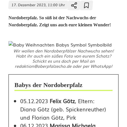
17. Dezember 2023, 11:00 Uhr
Nordoberpfalz. So süß ist der Nachwuchs der
Nordoberpfalz. Zeigt uns auch eure kleinen Wunder!
B
Wir wollen den Nordoberpfälzer Nachwuchs sehen!
a
Habt ihr auch ein süßes Foto von eurem Schatz?
Schickt es uns doch per Mail an
b
redaktion@oberpfalzecho.de oder per WhatsApp!
y
Babys der Nordoberpfalz
s
2
05.12.2023
Felix Götz
, Eltern:
Diana Götz (geb. Spickenreuther)
0
und Florian Götz, Pirk
2
06.12.2023
Marissa Michaela