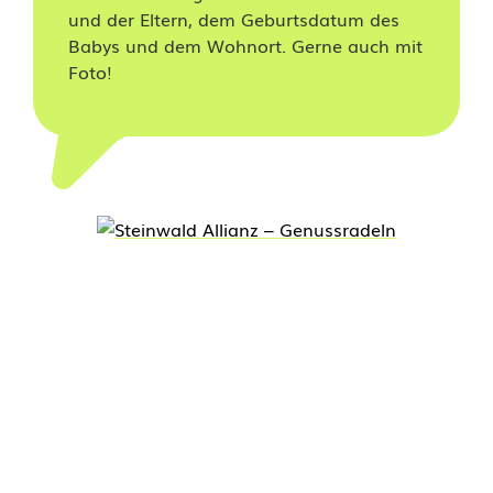
und der Eltern, dem Geburtsdatum des
c
Babys und dem Wohnort. Gerne auch mit
h
Foto!
e
5
0