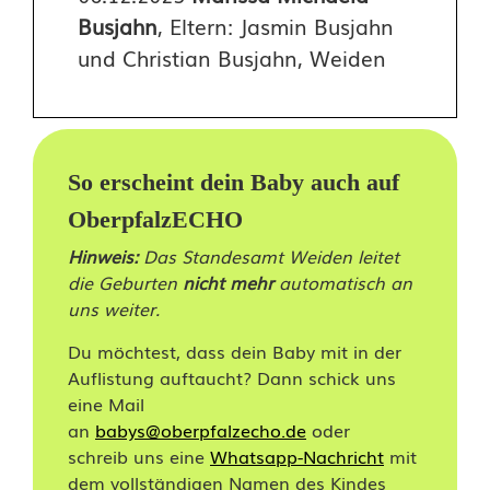
3
Busjahn
, Eltern: Jasmin Busjahn
und Christian Busjahn, Weiden
:
K
a
l
So erscheint dein Baby auch auf
OberpfalzECHO
e
Hinweis:
Das Standesamt Weiden leitet
n
die Geburten
nicht mehr
automatisch an
d
uns weiter.
e
Du möchtest, dass dein Baby mit in der
Auflistung auftaucht? Dann schick uns
r
eine Mail
w
an
babys@oberpfalzecho.de
oder
schreib uns eine
Whatsapp-Nachricht
mit
o
dem vollständigen Namen des Kindes