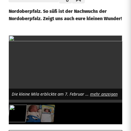
Nordoberpfalz. So süß ist der Nachwuchs der
Nordoberpfalz. Zeigt uns auch eure kleinen Wunder!
B
a
b
y
s
Die kleine Mila erblickte am 7. Februar das Licht der Welt. Foto: Privat
mehr anzeigen
2
0
2
3