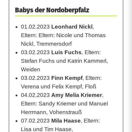
:
Babys der Nordoberpfalz
K
01.02.2023
Leonhard Nickl
,
a
Eltern: Eltern: Nicole und Thomas
l
Nickl, Tremmersdorf
03.02.2023
Luis Fuchs
, Eltern:
e
Stefan Fuchs und Katrin Kammerl,
n
Weiden
d
03.02.2023
Finn Kempf
, Eltern:
Verena und Felix Kempf, Floß
e
04.02.2023
Amy Melia Kriemer
,
r
Eltern: Sandy Kriemer und Manuel
w
Herrmann, Vohenstrauß
o
07.02.2023
Mila Haase
, Eltern:
Lisa und Tim Haase,