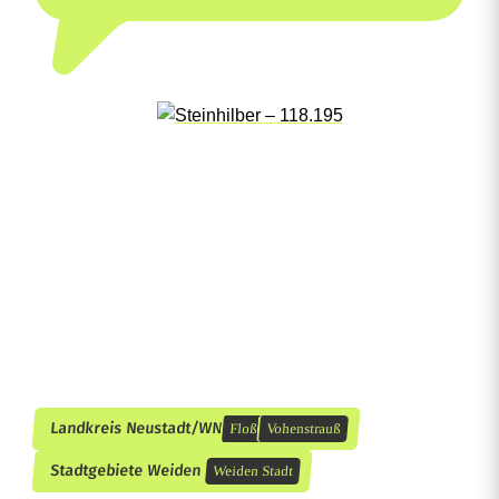
Landkreis Neustadt/WN
Floß
Vohenstrauß
Stadtgebiete Weiden
Weiden Stadt