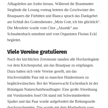
Alltagsleben am Ambo heraus. Während die Brautmutter
n
Sieglinde die Lesung vortrug beteten die Geschwister des
i
Braupaares die Fürbitten und Bianca sprach das Dankgebet
am Schluß des Gottesdienstes „Mein Gott, ich bin glücklich“.
e
Die Messfeier wurde vom Chor „Akustik“ aus
m
Schnaittenbach umrahmt und vom Organisten Florian Eckl
begleitet.
a
l
Viele Vereine gratulieren
Nach der kirchlichen Zeremonie standen alle Hochzeitsgäste
s
vor dem Kirchenportal, um das Brautpaar zu empfangen.
a
Dazu hatten sich viele Vereine gesellt, um das
frischvermählte Paar mit so manchen Hindernissen zu
u
beglückwünschen. Bei der Wasserwacht Eschenbach ist der
f
Bräutigam Naturschutzbeauftragter. Eine große Abordnung
mit Vorsitzenden Josef Ott stand mit Schwimmbrettern
:
Spalier und das Paar wurde aufgefordert die Rettungsseile
H
durchzuschneiden. Das wurde mit dem Martinshorn vom