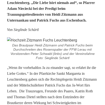
D
Leuchtenberg. „Die Liebe hört niemals auf“, so Pfarrer
Adam Nieciecki bei der Predigt beim
i
Trauungsgottesdienstes von Heidi Zitzmann aus
Unternankau und Patrick Fuchs aus Eschenbach.
e
L
Von Sieglinde Schärtl
i
Das Brautpaar Heidi Zitzmann und Patrick Fuchs beim
e
Durchschreiten des Rosenspalier der FFW Lerau mit
Vorsitzenden Peter Schwabl (links) und der Vereinsfahne
b
Foto: Sieglinde Schärtl
e
„Wenn ihr vorbehaltlos Ja zu einander sagt, so erfahrt ihr die
Liebe Gottes.“ In der Pfarrkirche Sankt Margareta in
h
Leuchtenberg gaben sich die Rechtspfegerin Heidi Zitzmann
ö
und der Mittelschullehrer Patrick Fuchs das Ja-Wort fürs
Leben. Die Trauzeugen, Freunde des Paares, Katrin Roth
r
und Thomas Dietel stellten nach dem Entzünden der
t
Brautkerze deren Wirkung bei Schwierigkeiten im