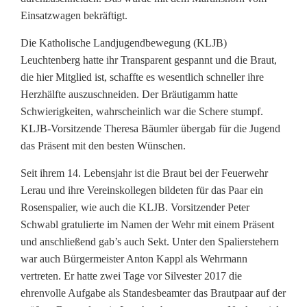
Einsatzwagen bekräftigt.
e
Die Katholische Landjugendbewegung (KLJB)
i
Leuchtenberg hatte ihr Transparent gespannt und die Braut,
d
die hier Mitglied ist, schaffte es wesentlich schneller ihre
Herzhälfte auszuschneiden. Der Bräutigamm hatte
i
Schwierigkeiten, wahrscheinlich war die Schere stumpf.
u
KLJB-Vorsitzende Theresa Bäumler übergab für die Jugend
das Präsent mit den besten Wünschen.
n
Seit ihrem 14. Lebensjahr ist die Braut bei der Feuerwehr
d
Lerau und ihre Vereinskollegen bildeten für das Paar ein
P
Rosenspalier, wie auch die KLJB. Vorsitzender Peter
Schwabl gratulierte im Namen der Wehr mit einem Präsent
a
und anschließend gab’s auch Sekt. Unter den Spalierstehern
t
war auch Bürgermeister Anton Kappl als Wehrmann
vertreten. Er hatte zwei Tage vor Silvester 2017 die
r
ehrenvolle Aufgabe als Standesbeamter das Brautpaar auf der