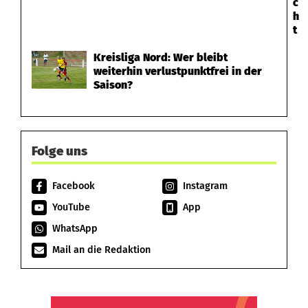
c
h
t
Kreisliga Nord: Wer bleibt
weiterhin verlustpunktfrei in der
Saison?
Folge uns
Facebook
Instagram
YouTube
App
WhatsApp
Mail an die Redaktion