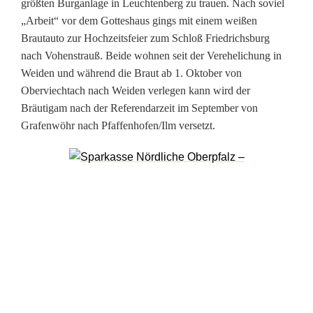
i
größten Burganlage in Leuchtenberg zu trauen. Nach soviel
„Arbeit“ vor dem Gotteshaus gings mit einem weißen
c
Brautauto zur Hochzeitsfeier zum Schloß Friedrichsburg
k
nach Vohenstrauß. Beide wohnen seit der Verehelichung in
Weiden und während die Braut ab 1. Oktober von
s
Oberviechtach nach Weiden verlegen kann wird der
a
Bräutigam nach der Referendarzeit im September von
Grafenwöhr nach Pfaffenhofen/Ilm versetzt.
g
e
n
J
a