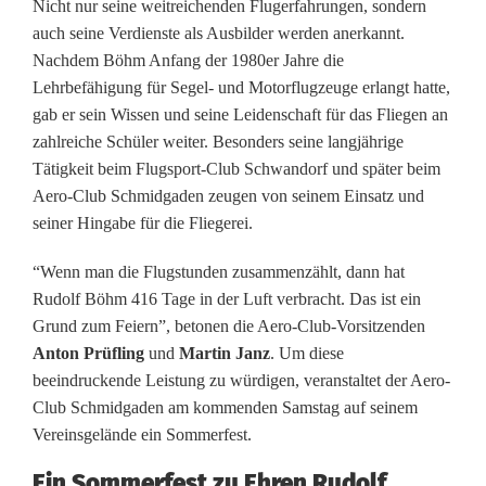
Nicht nur seine weitreichenden Flugerfahrungen, sondern
r
auch seine Verdienste als Ausbilder werden anerkannt.
Nachdem Böhm Anfang der 1980er Jahre die
B
Lehrbefähigung für Segel- und Motorflugzeuge erlangt hatte,
ö
gab er sein Wissen und seine Leidenschaft für das Fliegen an
zahlreiche Schüler weiter. Besonders seine langjährige
h
Tätigkeit beim Flugsport-Club Schwandorf und später beim
m
Aero-Club Schmidgaden zeugen von seinem Einsatz und
seiner Hingabe für die Fliegerei.
:
“Wenn man die Flugstunden zusammenzählt, dann hat
1
Rudolf Böhm 416 Tage in der Luft verbracht. Das ist ein
0
Grund zum Feiern”, betonen die Aero-Club-Vorsitzenden
Anton Prüfling
und
Martin Janz
. Um diese
.
beeindruckende Leistung zu würdigen, veranstaltet der Aero-
0
Club Schmidgaden am kommenden Samstag auf seinem
Vereinsgelände ein Sommerfest.
0
Ein Sommerfest zu Ehren Rudolf