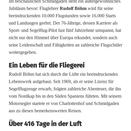
Im beschaulichen Schmidgaden steht ein außergewöhnliches
f
Jubiläum bevor: Fluglehrer
Rudolf Böhm
wird für seine
beeindruckenden 10.000 Flugstunden sowie 16.000 Starts
ü
und Landungen geehrt. Der 76-Jährige, dessen Karriere als
r
Sport- und Segelflug-Pilot fast fünf Jahrzehnte umspannt, hat
nicht nur den Himmel über Europa erkundet, sondern auch
F
seine Leidenschaft und Fähigkeiten an zahlreiche Flugschüler
l
weitergegeben.
u
Ein Leben für die Fliegerei
g
Rudolf Böhm hat sich durch die Lüfte ein beeindruckendes
Lebenswerk aufgebaut. Seit 1969, als er seine Lizenz für
l
Segelflugzeuge erwarb, folgten zahlreiche Abenteuer, die ihn
e
vom Nordkap bis in den Süden Spaniens führten. Mit seinem
Motorsegler startete er von Charlottenhof und Schmidgaden
h
aus zu diesen bemerkenswerten Reisen.
r
Über 416 Tage in der Luft
e