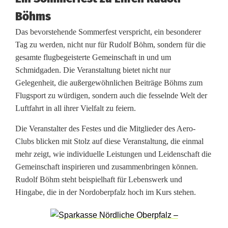
0
Böhms
S
Das bevorstehende Sommerfest verspricht, ein besonderer
t
Tag zu werden, nicht nur für Rudolf Böhm, sondern für die
u
gesamte flugbegeisterte Gemeinschaft in und um
Schmidgaden. Die Veranstaltung bietet nicht nur
n
Gelegenheit, die außergewöhnlichen Beiträge Böhms zum
Flugsport zu würdigen, sondern auch die fesselnde Welt der
d
Luftfahrt in all ihrer Vielfalt zu feiern.
e
Die Veranstalter des Festes und die Mitglieder des Aero-
n
Clubs blicken mit Stolz auf diese Veranstaltung, die einmal
i
mehr zeigt, wie individuelle Leistungen und Leidenschaft die
Gemeinschaft inspirieren und zusammenbringen können.
n
Rudolf Böhm steht beispielhaft für Lebenswerk und
Hingabe, die in der Nordoberpfalz hoch im Kurs stehen.
d
e