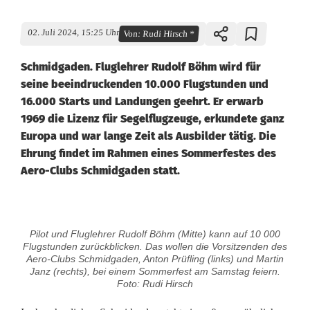
02. Juli 2024, 15:25 Uhr
Von:
Rudi Hirsch *
Schmidgaden. Fluglehrer Rudolf Böhm wird für
seine beeindruckenden 10.000 Flugstunden und
16.000 Starts und Landungen geehrt. Er erwarb
1969 die Lizenz für Segelflugzeuge, erkundete ganz
Europa und war lange Zeit als Ausbilder tätig. Die
Ehrung findet im Rahmen eines Sommerfestes des
Aero-Clubs Schmidgaden statt.
E
Pilot und Fluglehrer Rudolf Böhm (Mitte) kann auf 10 000
h
Flugstunden zurückblicken. Das wollen die Vorsitzenden des
Aero-Clubs Schmidgaden, Anton Prüfling (links) und Martin
r
Janz (rechts), bei einem Sommerfest am Samstag feiern.
Foto: Rudi Hirsch
e