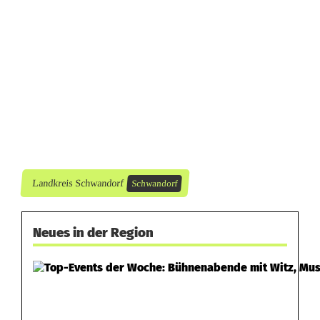
r
L
u
f
t
Landkreis Schwandorf
Schwandorf
Neues in der Region