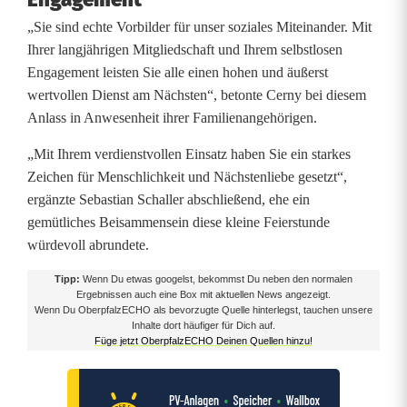
l
„Sie sind echte Vorbilder für unser soziales Miteinander. Mit
i
Ihrer langjährigen Mitgliedschaft und Ihrem selbstlosen
Engagement leisten Sie alle einen hohen und äußerst
e
wertvollen Dienst am Nächsten“, betonte Cerny bei diesem
d
Anlass in Anwesenheit ihrer Familienangehörigen.
e
„Mit Ihrem verdienstvollen Einsatz haben Sie ein starkes
Zeichen für Menschlichkeit und Nächstenliebe gesetzt“,
r
ergänzte Sebastian Schaller abschließend, ehe ein
i
gemütliches Beisammensein diese kleine Feierstunde
würdevoll abrundete.
n
Tipp:
Wenn Du etwas googelst, bekommst Du neben den normalen
A
Ergebnissen auch eine Box mit aktuellen News angezeigt.
Wenn Du OberpfalzECHO als bevorzugte Quelle hinterlegst, tauchen unsere
m
Inhalte dort häufiger für Dich auf.
Füge jetzt OberpfalzECHO Deinen Quellen hinzu!
b
e