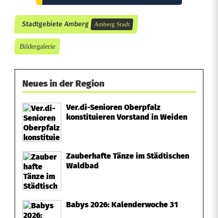
0
Stadtgebiete Amberg
Amberg Stadt
J
Bildergalerie
a
h
Neues in der Region
r
Ver.di-Senioren Oberpfalz
e
konstituieren Vorstand in Weiden
n
Zauberhafte Tänze im Städtischen
Waldbad
Babys 2026: Kalenderwoche 31