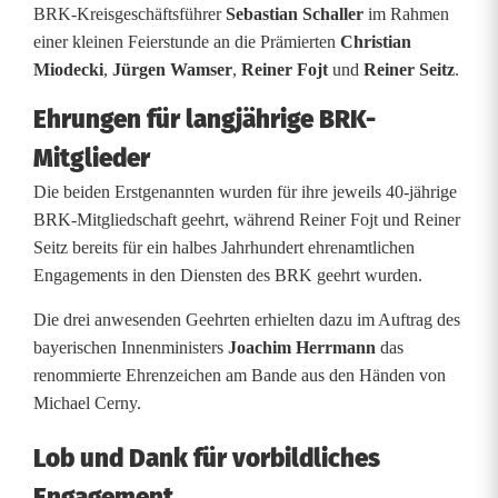
n
BRK-Kreisgeschäftsführer
Sebastian Schaller
im Rahmen
einer kleinen Feierstunde an die Prämierten
Christian
f
Miodecki
,
Jürgen Wamser
,
Reiner Fojt
und
Reiner Seitz
.
ü
Ehrungen für langjährige BRK-
r
Mitglieder
B
Die beiden Erstgenannten wurden für ihre jeweils 40-jährige
R
BRK-Mitgliedschaft geehrt, während Reiner Fojt und Reiner
Seitz bereits für ein halbes Jahrhundert ehrenamtlichen
K
Engagements in den Diensten des BRK geehrt wurden.
-
Die drei anwesenden Geehrten erhielten dazu im Auftrag des
M
bayerischen Innenministers
Joachim Herrmann
das
renommierte Ehrenzeichen am Bande aus den Händen von
i
Michael Cerny.
t
Lob und Dank für vorbildliches
g
Engagement