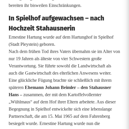
bereiten ihr bisweilen Einschränkungen.
9
In Spielhof aufgewachsen – nach
0
Hochzeit Stahausnerin
.
Ernestine Hartung wurde auf dem Hartunghof in Spielhof
G
(Stadt Pleystein) geboren.
Nach dem frühen Tod ihres Vaters übernahm sie im Alter von
e
nur 19 Jahren als älteste von vier Schwestern große
b
Verantwortung. Sie führte sowohl die Landwirtschaft als
auch die Gastwirtschaft des elterlichen Anwesens weiter.
u
Eine glückliche Fügung brachte sie schließlich mit ihrem
r
späteren
Ehemann Johann Beimler – den Stahausner
Hans –
zusammen, der mit dem Kartoffelvollernter
t
„Wühlmaus“ auf dem Hof ihrer Eltern arbeitete. Aus dieser
s
Begegnung in Spielhof entwickelte sich eine lebenslange
Partnerschaft, die am 15. Mai 1965 auf dem Fahrenberg
t
besiegelt wurde. Ernestine Hartung wurde nun die