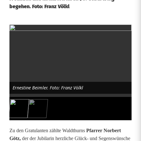
begehen. Foto: Franz Völkl
E
r
n
e
s
Ernestine Beimler. Foto: Franz Völkl
t
i
n
e
Zu den Gratulanten zählte Waldthurns
Pfarrer Norbert
B
Götz,
der der Jubilarin herzliche Glück- und Segenswünsche