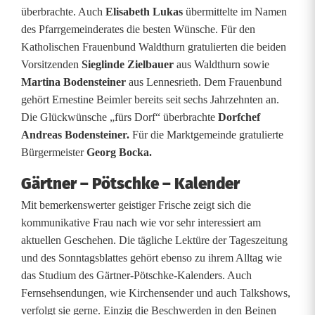
überbrachte. Auch
Elisabeth Lukas
übermittelte im Namen
e
des Pfarrgemeinderates die besten Wünsche. Für den
i
Katholischen Frauenbund Waldthurn gratulierten die beiden
Vorsitzenden
Sieglinde Zielbauer
aus Waldthurn sowie
m
Martina Bodensteiner
aus Lennesrieth. Dem Frauenbund
l
gehört Ernestine Beimler bereits seit sechs Jahrzehnten an.
Die Glückwünsche „fürs Dorf“ überbrachte
Dorfchef
e
Andreas Bodensteiner.
Für die Marktgemeinde gratulierte
r
Bürgermeister
Georg Bocka.
f
Gärtner – Pötschke – Kalender
e
Mit bemerkenswerter geistiger Frische zeigt sich die
kommunikative Frau nach wie vor sehr interessiert am
i
aktuellen Geschehen. Die tägliche Lektüre der Tageszeitung
e
und des Sonntagsblattes gehört ebenso zu ihrem Alltag wie
das Studium des Gärtner-Pötschke-Kalenders. Auch
r
Fernsehsendungen, wie Kirchensender und auch Talkshows,
t
verfolgt sie gerne. Einzig die Beschwerden in den Beinen