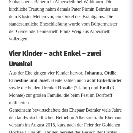
a
Stahausner – Bäuerin in Albersrieth bei Waldthurn. Die
kirchliche Trauung nahm damals Pater Pirmin Beimler aus
g
dem Kloster Metten vor, ein Onkel des Bräutigams. Die
standesamtliche Eheschließung wurde vom Bürgermeister
der Gemeinde Lennesrieth Franz Weig aus Albersrieth
vollzogen.
Vier Kinder – acht Enkel – zwei
Urenkel
Aus der Ehe gingen vier Kinder hervor.
Johanna, Ottilie,
Ernestine und Josef
. Heute zählen auch
acht Enkelkinder
sowie die beiden Urenkel
Rosalie
(3 Jahre) und
Emil
(3
Monate) zur großen Familie, die beim Fest im Dorftreff
mitfeierten.
Gemeinsam bewirtschaftete das Ehepaar Beimler viele Jahre
den landwirtschaftlichen Betrieb in Albersrieth. Ihr Ehemann
verstarb im August 2015, kurz nach der Feier der Goldenen
Hochzeit. Der 90-Jährigen bereitet der Besuch der Caritas-