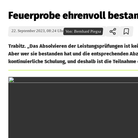
Feuerprobe ehrenvoll besta
22. September 2023, 08:24 Uhr
Von:
Bernhard Piegsa
Trabitz. „Das Absolvieren der Leistungsprüfungen ist k
Aber wer sie bestanden hat und die entsprechenden Abze
kontinuierliche Schulung, und deshalb ist die Teilnahme
F
e
u
e
r