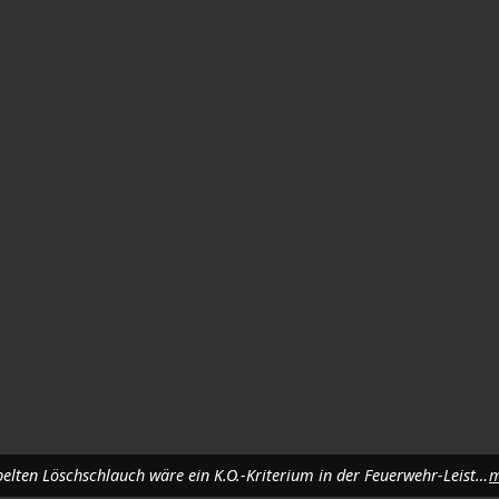
Hält er dicht oder nicht? Eine Undichtigkeit im zusammengekuppelten Löschschlauch wäre ein K.O.-Kriterium in der Feuerwehr-Leistungsprüfung: Die ganze Prüfungsgruppe wäre dann durchgefallen. Foto: Bernhard Piegsa
m