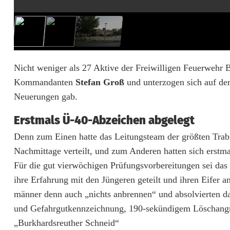
l
l
b
e
Nicht weniger als 27 Aktive der Freiwilligen Feuerwehr B
Kommandanten
Stefan Groß
und unterzogen sich auf dem
s
Neuerungen gab.
t
Erstmals Ü-40-Abzeichen abgelegt
a
Denn zum Einen hatte das Leitungsteam der größten Trabi
n
Nachmittage verteilt, und zum Anderen hatten sich erstm
d
Für die gut vierwöchigen Prüfungsvorbereitungen sei das
ihre Erfahrung mit den Jüngeren geteilt und ihren Eifer 
e
männer denn auch „nichts anbrennen“ und absolvierten d
n
und Gefahrgutkennzeichnung, 190-sekündigem Löschangri
„Burkhardsreuther Schneid“