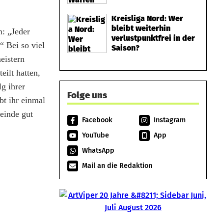
Kreisliga Nord: Wer
bleibt weiterhin
: „Jeder
verlustpunktfrei in der
“ Bei so viel
Saison?
eistern
eilt hatten,
g ihrer
Folge uns
bt ihr einmal
einde gut
Facebook
Instagram
YouTube
App
WhatsApp
Mail an die Redaktion