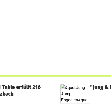
able erfüllt 216
"Jung & 
lzbach