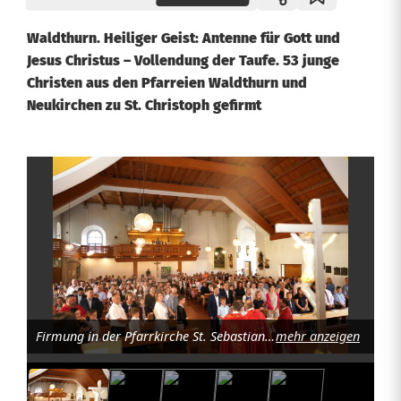
Waldthurn. Heiliger Geist: Antenne für Gott und
Jesus Christus – Vollendung der Taufe. 53 junge
Christen aus den Pfarreien Waldthurn und
Neukirchen zu St. Christoph gefirmt
F
i
r
m
u
Firmung in der Pfarrkirche St. Sebastian in Waldthurn. Foto: Franz Völkl
mehr anzeigen
n
g