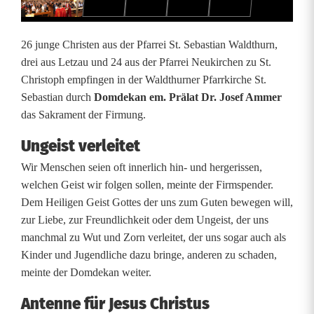
i
n
26 junge Christen aus der Pfarrei St. Sebastian Waldthurn,
W
drei aus Letzau und 24 aus der Pfarrei Neukirchen zu St.
Christoph empfingen in der Waldthurner Pfarrkirche St.
a
Sebastian durch
Domdekan em. Prälat Dr. Josef Ammer
l
das Sakrament der Firmung.
d
Ungeist verleitet
t
Wir Menschen seien oft innerlich hin- und hergerissen,
welchen Geist wir folgen sollen, meinte der Firmspender.
h
Dem Heiligen Geist Gottes der uns zum Guten bewegen will,
u
zur Liebe, zur Freundlichkeit oder dem Ungeist, der uns
manchmal zu Wut und Zorn verleitet, der uns sogar auch als
r
Kinder und Jugendliche dazu bringe, anderen zu schaden,
n
meinte der Domdekan weiter.
Antenne für Jesus Christus