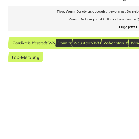
n
Tipp:
Wenn Du etwas googelst, bekommst Du neben
s
Wenn Du OberpfalzECHO als bevorzugte Quel
s
Füge jetzt 
p
Döllnitz
Neustadt/WN
Vohenstrauß
Wal
Landkreis Neustadt/WN
a
Top-Meldung
l
i
e
r