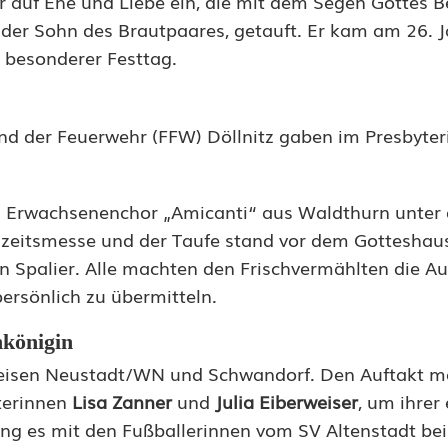
er auf Ehe und Liebe ein, die mit dem Segen Gottes 
, der Sohn des Brautpaares, getauft. Er kam am 26. 
n besonderer Festtag.
d der Feuerwehr (FFW) Döllnitz gaben im Presbyter
d Erwachsenenchor „Amicanti“ aus Waldthurn unter 
eitsmesse und der Taufe stand vor dem Gotteshau
n Spalier. Alle machten den Frischvermählten die A
rsönlich zu übermitteln.
nkönigin
dkreisen Neustadt/WN und Schwandorf. Den Auftakt m
iterinnen
Lisa Zanner
und
Julia Eiberweiser
, um ihrer
ing es mit den Fußballerinnen vom SV Altenstadt bei