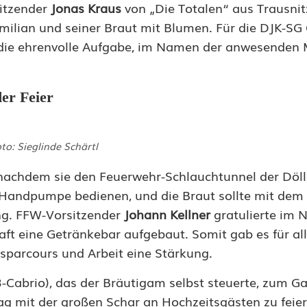
itzender
Jonas Kraus
von „Die Totalen“ aus Trausnit
milian und seiner Braut mit Blumen. Für die DJK-SG G
ie ehrenvolle Aufgabe, im Namen der anwesenden M
er Feier
to: Sieglinde Schärtl
 nachdem sie den Feuerwehr-Schlauchtunnel der Döl
 Handpumpe bedienen, und die Braut sollte mit dem 
ang. FFW-Vorsitzender
Johann Kellner
gratulierte im 
t eine Getränkebar aufgebaut. Somit gab es für alle
nsparcours und Arbeit eine Stärkung.
Cabrio), das der Bräutigam selbst steuerte, zum G
g mit der großen Schar an Hochzeitsgästen zu feier