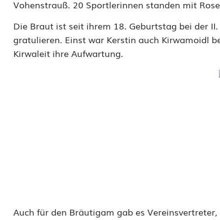
i
Vohenstrauß. 20 Sportlerinnen standen mit Rose
n
Die Braut ist seit ihrem 18. Geburtstag bei der II
D
gratulieren. Einst war Kerstin auch Kirwamoidl
Kirwaleit ihre Aufwartung.
ö
l
l
n
i
t
z
m
i
Auch für den Bräutigam gab es Vereinsvertreter, 