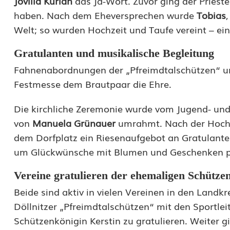
Jovilla Kurian
das Ja-Wort. Zuvor ging der Priest
e
haben. Nach dem Eheversprechen wurde
Tobias
Welt; so wurden Hochzeit und Taufe vereint – ei
i
t
Gratulanten und musikalische Begleitung
Fahnenabordnungen der „Pfreimdtalschützen“ un
u
Festmesse dem Brautpaar die Ehre.
n
Die kirchliche Zeremonie wurde vom Jugend- un
d
von
Manuela Grünauer
umrahmt. Nach der Hochz
T
dem Dorfplatz ein Riesenaufgebot an Gratulante
a
um Glückwünsche mit Blumen und Geschenken pe
u
Vereine gratulieren der ehemaligen Schütze
f
Beide sind aktiv in vielen Vereinen in den Lan
Döllnitzer „Pfreimdtalschützen“ mit den Sportle
e
Schützenkönigin Kerstin zu gratulieren. Weiter g