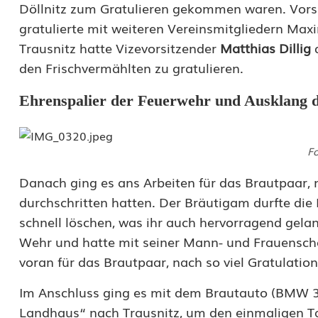
t
Döllnitz zum Gratulieren gekommen waren. Vors
gratulierte mit weiteren Vereinsmitgliedern Maxi
g
Trausnitz hatte Vizevorsitzender
Matthias Dillig
d
r
den Frischvermählten zu gratulieren.
o
Ehrenspalier der Feuerwehr und Ausklang d
ß
e
Fo
m
Danach ging es ans Arbeiten für das Brautpaar,
V
durchschritten hatten. Der Bräutigam durfte die
e
schnell löschen, was ihr auch hervorragend gel
Wehr und hatte mit seiner Mann- und Frauenschaf
r
voran für das Brautpaar, nach so viel Gratulatio
e
Im Anschluss ging es mit dem Brautauto (BMW 3-
i
Landhaus“ nach Trausnitz, um den einmaligen Ta