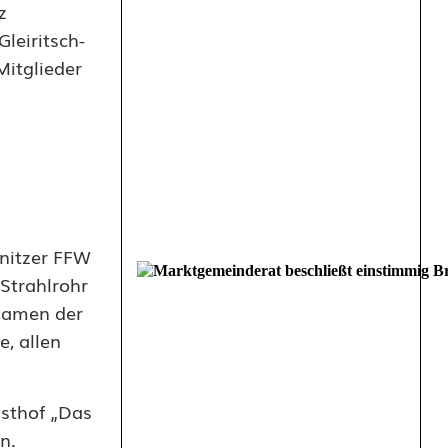
z
leiritsch-
itglieder
lnitzer FFW
Strahlrohr
Namen der
, allen
asthof „Das
n.