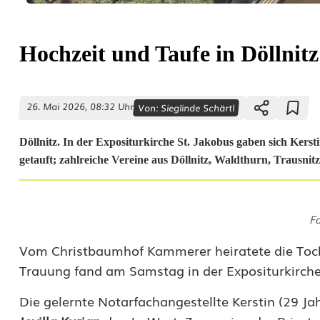
Hochzeit und Taufe in Döllnitz
26. Mai 2026, 08:32 Uhr
Von:
Sieglinde Schärtl
Döllnitz. In der Expositurkirche St. Jakobus gaben sich Ke
getauft; zahlreiche Vereine aus Döllnitz, Waldthurn, Trausni
H
Fo
o
Vom Christbaumhof Kammerer heiratete die Toc
c
Trauung fand am Samstag in der Expositurkirche S
h
Die gelernte Notarfachangestellte Kerstin (29 Ja
z