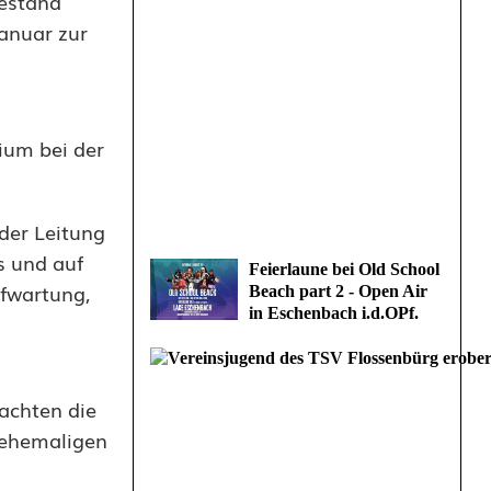
Bestand
Januar zur
ium bei der
der Leitung
s und auf
Feierlaune bei Old School
ufwartung,
Beach part 2 - Open Air
in Eschenbach i.d.OPf.
achten die
 ehemaligen