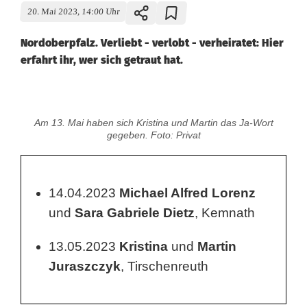
20. Mai 2023, 14:00 Uhr
Nordoberpfalz. Verliebt - verlobt - verheiratet: Hier
erfahrt ihr, wer sich getraut hat.
H
Am 13. Mai haben sich Kristina und Martin das Ja-Wort
o
gegeben. Foto: Privat
c
h
14.04.2023
Michael Alfred Lorenz
und
Sara Gabriele Dietz
, Kemnath
z
e
13.05.2023
Kristina
und
Martin
i
Juraszczyk
, Tirschenreuth
t