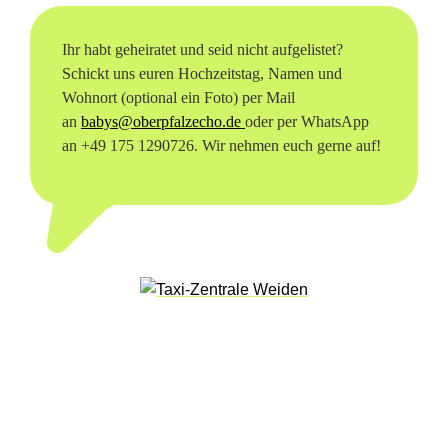
e
Ihr habt geheiratet und seid nicht aufgelistet?
n
Schickt uns euren Hochzeitstag, Namen und
2
Wohnort (optional ein Foto) per Mail
an
babys@oberpfalzecho.de
oder per WhatsApp
0
an +49 175 1290726. Wir nehmen euch gerne auf!
2
3
(
M
a
i
)