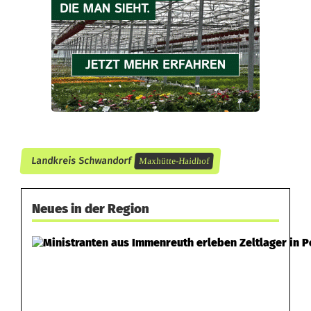
h
n
e
t
Landkreis Schwandorf
Maxhütte-Haidhof
Neues in der Region