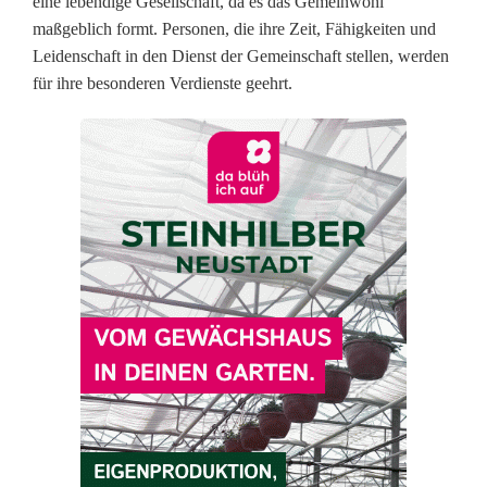
eine lebendige Gesellschaft, da es das Gemeinwohl
maßgeblich formt. Personen, die ihre Zeit, Fähigkeiten und
m
Leidenschaft in den Dienst der Gemeinschaft stellen, werden
t
für ihre besonderen Verdienste geehrt.
a
u
s
g
e
z
e
i
c