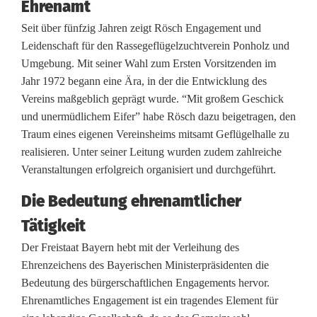
Ehrenamt
s
Seit über fünfzig Jahren zeigt Rösch Engagement und
c
Leidenschaft für den Rassegeflügelzuchtverein Ponholz und
Umgebung. Mit seiner Wahl zum Ersten Vorsitzenden im
h
Jahr 1972 begann eine Ära, in der die Entwicklung des
f
Vereins maßgeblich geprägt wurde. “Mit großem Geschick
und unermüdlichem Eifer” habe Rösch dazu beigetragen, den
ü
Traum eines eigenen Vereinsheims mitsamt Geflügelhalle zu
r
realisieren. Unter seiner Leitung wurden zudem zahlreiche
Veranstaltungen erfolgreich organisiert und durchgeführt.
E
Die Bedeutung ehrenamtlicher
h
Tätigkeit
r
Der Freistaat Bayern hebt mit der Verleihung des
e
Ehrenzeichens des Bayerischen Ministerpräsidenten die
Bedeutung des bürgerschaftlichen Engagements hervor.
n
Ehrenamtliches Engagement ist ein tragendes Element für
a