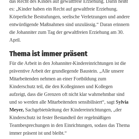
das Recht des Kindes auf gewaltfreie Erziehung. Darin heißt
n
es: „Kinder haben ein Recht auf gewaltfreie Erziehung.
b
Körperliche Bestrafungen, seelische Verletzungen und andere
entwürdigende Maßnahmen sind unzulässig.“ Daran erinnern
r
die Johanniter zum Tag der gewaltfreien Erziehung am 30.
a
April.
u
Thema ist immer präsent
c
Für die Arbeit in den Johanniter-Kindereinrichtungen ist die
präventive Arbeit der grundlegende Baustein. „Alle unsere
h
Mitarbeitenden nehmen an einer Fortbildung zum
e
Kinderschutz teil, die den Kolleginnen und Kollegen
aufzeigt, dass die Grenzen oft nicht klar wahrnehmbar sind
n
und so werden alle Mitarbeitenden sensibilisiert“, sagt
Sylvia
V
Meyer,
Sachgebietsleitung der Kindereinrichtungen, „der
Kinderschutz ist fester Bestandteil der regelmäßigen
e
Teambesprechungen in den Einrichtungen, sodass das Thema
immer präsent ist und bleibt.“
r