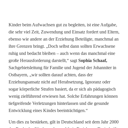
K
i
Kinder beim Aufwachsen gut zu begleiten, ist eine Aufgabe,
die sehr viel Zeit, Zuwendung und Einsatz fordert und Eltern,
n
ebenso wie andere an der Erziehung Beteiligte, manchmal an
d
ihre Grenzen bringt. „Doch selbst dann sollten Erwachsene
ruhig und bedacht bleiben – auch wenn das manchmal eine
e
große Herausforderung darstellt,“ sagt
Sophia Schaaf,
r
Sachgebietsleitung für Familie und Jugend der Johanniter in
Ostbayern, „wir sollten darauf achten, dass der
s
Erziehungsansatz nicht auf Herabsetzung, Ignoranz oder
e
sogar körperliche Strafen basiert, da er sich als pädagogisch
wenig zielführend erwiesen hat. Solche Erfahrungen können
e
tiefgreifende Verletzungen hinterlassen und die gesunde
l
Entwicklung eines Kindes beeinträchtigen.“
e
Um dies zu bestärken, gilt in Deutschland seit dem Jahr 2000