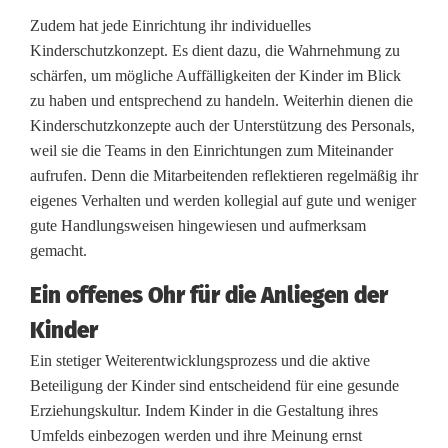
s
Zudem hat jede Einrichtung ihr individuelles
Kinderschutzkonzept. Es dient dazu, die Wahrnehmung zu
t
schärfen, um mögliche Auffälligkeiten der Kinder im Blick
ä
zu haben und entsprechend zu handeln. Weiterhin dienen die
Kinderschutzkonzepte auch der Unterstützung des Personals,
n
weil sie die Teams in den Einrichtungen zum Miteinander
d
aufrufen. Denn die Mitarbeitenden reflektieren regelmäßig ihr
eigenes Verhalten und werden kollegial auf gute und weniger
n
gute Handlungsweisen hingewiesen und aufmerksam
i
gemacht.
s
Ein offenes Ohr für die Anliegen der
u
Kinder
Ein stetiger Weiterentwicklungsprozess und die aktive
n
Beteiligung der Kinder sind entscheidend für eine gesunde
d
Erziehungskultur. Indem Kinder in die Gestaltung ihres
Umfelds einbezogen werden und ihre Meinung ernst
R