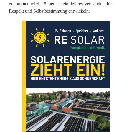
genommen wird, können sie ein tieferes Verständnis für
e
Respekt und Selbstbestimmung entwickeln.
s
p
e
k
t