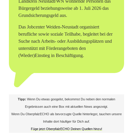
Landkreis Neustadt/WN wohnende Personen das
a
Bürgergeld beziehungsweise ab 1. Juli 2026 das
Grundsicherungsgeld aus.
d
Das Jobcenter Weiden-Neustadt organisiert
t
berufliche sowie soziale Teilhabe, begleitet bei der
Suche nach Arbeits- oder Ausbildungsplätzen und
/
unterstützt mit Förderangeboten den
W
(Wieder)Einstieg in Beschäftigung.
N
b
e
t
Tipp:
Wenn Du etwas googelst, bekommst Du neben den normalen
Ergebnissen auch eine Box mit aktuellen News angezeigt.
r
Wenn Du OberpfalzECHO als bevorzugte Quelle hinterlegst, tauchen unsere
o
Inhalte dort häufiger für Dich auf.
Füge jetzt OberpfalzECHO Deinen Quellen hinzu!