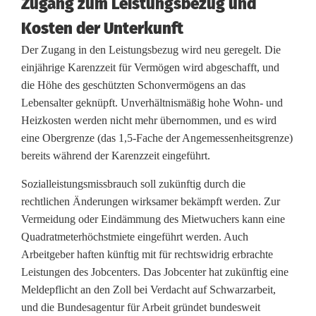
Zugang zum Leistungsbezug und
e
Kosten der Unterkunft
r
Der Zugang in den Leistungsbezug wird neu geregelt. Die
g
einjährige Karenzzeit für Vermögen wird abgeschafft, und
e
die Höhe des geschützten Schonvermögens an das
Lebensalter geknüpft. Unverhältnismäßig hohe Wohn- und
l
Heizkosten werden nicht mehr übernommen, und es wird
d
eine Obergrenze (das 1,5-Fache der Angemessenheitsgrenze)
bereits während der Karenzzeit eingeführt.
-
Sozialleistungsmissbrauch soll zukünftig durch die
2
rechtlichen Änderungen wirksamer bekämpft werden. Zur
.
Vermeidung oder Eindämmung des Mietwuchers kann eine
Quadratmeterhöchstmiete eingeführt werden. Auch
9
Arbeitgeber haften künftig mit für rechtswidrig erbrachte
0
Leistungen des Jobcenters. Das Jobcenter hat zukünftig eine
Meldepflicht an den Zoll bei Verdacht auf Schwarzarbeit,
0
und die Bundesagentur für Arbeit gründet bundesweit