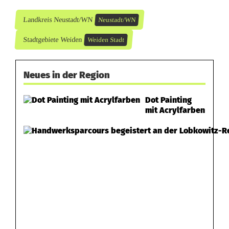
f
f
Landkreis Neustadt/WN
Neustadt/WN
e
Stadtgebiete Weiden
Weiden Stadt
n
Neues in der Region
Dot Painting
mit Acrylfarben