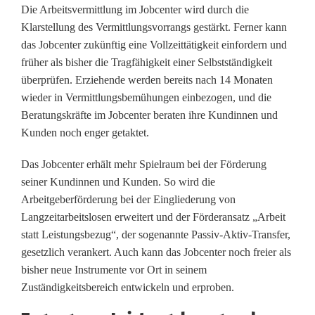
Die Arbeitsvermittlung im Jobcenter wird durch die
e
Klarstellung des Vermittlungsvorrangs gestärkt. Ferner kann
das Jobcenter zukünftig eine Vollzeittätigkeit einfordern und
r
früher als bisher die Tragfähigkeit einer Selbstständigkeit
s
überprüfen. Erziehende werden bereits nach 14 Monaten
wieder in Vermittlungsbemühungen einbezogen, und die
e
Beratungskräfte im Jobcenter beraten ihre Kundinnen und
t
Kunden noch enger getaktet.
z
Das Jobcenter erhält mehr Spielraum bei der Förderung
seiner Kundinnen und Kunden. So wird die
t
Arbeitgeberförderung bei der Eingliederung von
B
Langzeitarbeitslosen erweitert und der Förderansatz „Arbeit
statt Leistungsbezug“, der sogenannte Passiv-Aktiv-Transfer,
ü
gesetzlich verankert. Auch kann das Jobcenter noch freier als
r
bisher neue Instrumente vor Ort in seinem
Zuständigkeitsbereich entwickeln und erproben.
g