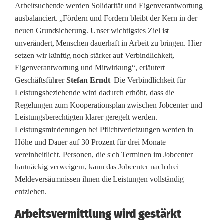
Arbeitsuchende werden Solidarität und Eigenverantwortung
u
ausbalanciert. „Fördern und Fordern bleibt der Kern in der
neuen Grundsicherung. Unser wichtigstes Ziel ist
n
unverändert, Menschen dauerhaft in Arbeit zu bringen. Hier
d
setzen wir künftig noch stärker auf Verbindlichkeit,
Eigenverantwortung und Mitwirkung“, erläutert
s
Geschäftsführer
Stefan Erndt
. Die Verbindlichkeit für
i
Leistungsbeziehende wird dadurch erhöht, dass die
Regelungen zum Kooperationsplan zwischen Jobcenter und
c
Leistungsberechtigten klarer geregelt werden.
h
Leistungsminderungen bei Pflichtverletzungen werden in
Höhe und Dauer auf 30 Prozent für drei Monate
e
vereinheitlicht. Personen, die sich Terminen im Jobcenter
r
hartnäckig verweigern, kann das Jobcenter nach drei
Meldeversäumnissen ihnen die Leistungen vollständig
u
entziehen.
n
Arbeitsvermittlung wird gestärkt
g