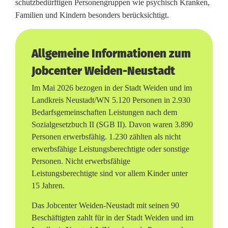
schutzbedürftigen Personengruppen wie psychisch Kranken,
i
Familien und Kindern besonders berücksichtigt.
d
e
Allgemeine Informationen zum
n
Jobcenter Weiden-Neustadt
u
Im Mai 2026 bezogen in der Stadt Weiden und im
Landkreis Neustadt/WN 5.120 Personen in 2.930
n
Bedarfsgemeinschaften Leistungen nach dem
Sozialgesetzbuch II (SGB II). Davon waren 3.890
d
Personen erwerbsfähig. 1.230 zählten als nicht
N
erwerbsfähige Leistungsberechtigte oder sonstige
Personen. Nicht erwerbsfähige
e
Leistungsberechtigte sind vor allem Kinder unter
u
15 Jahren.
s
Das Jobcenter Weiden-Neustadt mit seinen 90
Beschäftigten zahlt für in der Stadt Weiden und im
t