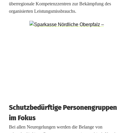
F
überregionale Kompetenzzentren zur Bekämpfung des
organisierten Leistungsmissbrauchs.
a
m
i
l
i
e
n
i
n
Schutzbedürftige Personengruppen
W
im Fokus
Bei allen Neuregelungen werden die Belange von
e