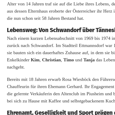
Alter von 14 Jahren traf sie auf die Liebe ihres Lebens, 
i
aus dessen Elternhaus eroberte der Österreicher ihr Herz
e
die nun schon seit 58 Jahren Bestand hat.
s
Lebensweg: Von Schwandorf über Tännes
b
Nach einem kurzen Lebensabschnitt von 1969 bis 1974 in 
ö
zurück nach Schwandorf. Im Stadtteil Ettmannsdorf war 
sie bauten sich ein dauerhaftes Zuhause auf, in dem sie bi
c
Enkelkinder
Kim
,
Christian
,
Timo
und
Tanja
das Leben 
k
nachgeht.
a
Bereits mit 18 Jahren erwarb Rosa Wiesböck den Führersch
u
Chauffeurin für ihren Ehemann Gerhard. Ihr Engagement fü
s
die gelernte Verkäuferin den Altenclub im Piusheim und 
bei sich zu Hause mit Kaffee und selbstgebackenem Kuc
E
Ehrenamt, Geselligkeit und Sport prägen 
t