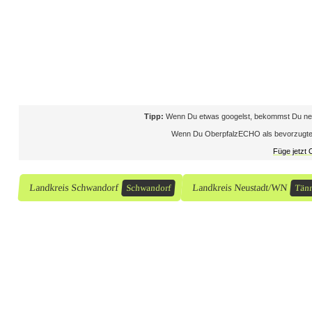
e
i
e
r
t
Tipp:
Wenn Du etwas googelst, bekommst Du neb
e
Wenn Du OberpfalzECHO als bevorzugte Que
Füge jetzt
i
m
Landkreis Schwandorf
Landkreis Neustadt/WN
Schwandorf
Tän
K
r
e
i