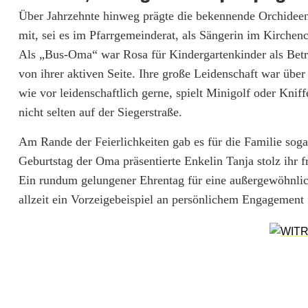
Über Jahrzehnte hinweg prägte die bekennende Orchidee
t
mit, sei es im Pfarrgemeinderat, als Sängerin im Kirchench
m
Als „Bus-Oma“ war Rosa für Kindergartenkinder als Betreu
a
von ihrer aktiven Seite. Ihre große Leidenschaft war über
wie vor leidenschaftlich gerne, spielt Minigolf oder Knif
n
nicht selten auf der Siegerstraße.
n
Am Rande der Feierlichkeiten gab es für die Familie sog
s
Geburtstag der Oma präsentierte Enkelin Tanja stolz ihr f
d
Ein rundum gelungener Ehrentag für eine außergewöhnlich
allzeit ein Vorzeigebeispiel an persönlichem Engagement f
o
r
f
f