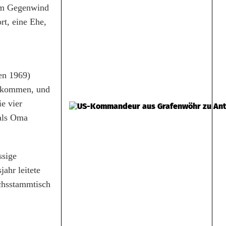
gem Gegenwind
rt, eine Ehe,
en 1969)
llkommen, und
ie vier
 als Oma
ssige
ahr leitete
ochsstammtisch