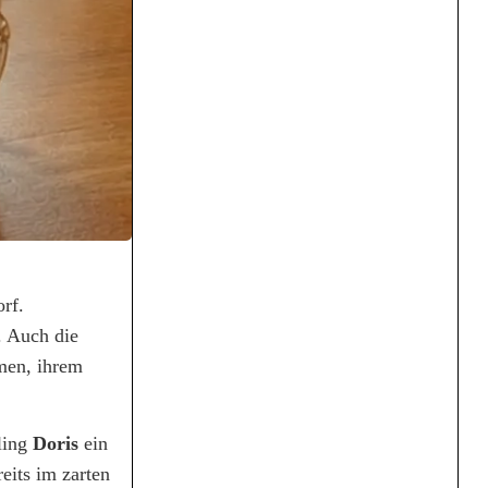
rf.
. Auch die
hmen, ihrem
ling
Doris
ein
eits im zarten