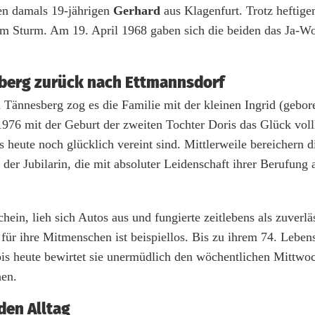
den damals 19-jährigen
Gerhard
aus Klagenfurt. Trotz hefti
 im Sturm. Am 19. April 1968 gaben sich die beiden das Ja-Wo
berg zurück nach Ettmannsdorf
Tännesberg zog es die Familie mit der kleinen Ingrid (gebor
1976 mit der Geburt der zweiten Tochter Doris das Glück vo
s heute noch glücklich vereint sind. Mittlerweile bereichern d
der Jubilarin, die mit absoluter Leidenschaft ihrer Berufung
ein, lieh sich Autos aus und fungierte zeitlebens als zuverlä
r ihre Mitmenschen ist beispiellos. Bis zu ihrem 74. Lebensj
bis heute bewirtet sie unermüdlich den wöchentlichen Mittw
hen.
den Alltag