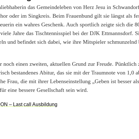
nliebhaberin das Gemeindeleben von Herz Jesu in Schwandorf
or oder im Singkreis. Beim Frauenbund gilt sie längst als fest
erin ein wahres Geschenk. Auch sportlich zeigte sich die 80
 viele Jahre das Tischtennisspiel bei der DJK Ettmannsdorf. Si
feln und befindet sich dabei, wie ihre Mitspieler schmunzelnd 
ar noch einen zweiten, aktuellen Grund zur Freude. Pünktlich
risch bestandenes Abitur, das sie mit der Traumnote von 1,0 ab
e Frau, die mit ihrer Lebenseinstellung „Geben ist besser a
ür eine bessere Gesellschaft sein wird.