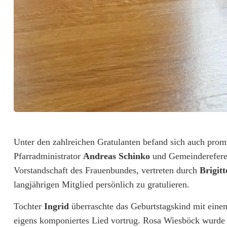
R
Unter den zahlreichen Gratulanten befand sich auch pro
Pfarradministrator
Andreas Schinko
und Gemeinderefer
o
Vorstandschaft des Frauenbundes, vertreten durch
Brigit
s
langjährigen Mitglied persönlich zu gratulieren.
a
Tochter
Ingrid
überraschte das Geburtstagskind mit eine
W
eigens komponiertes Lied vortrug. Rosa Wiesböck wurde