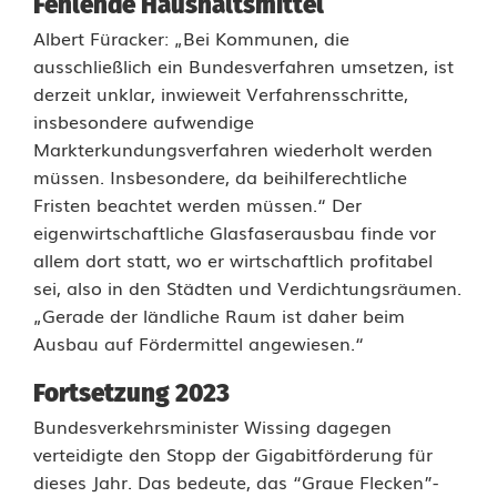
Fehlende Haushaltsmittel
e
Albert Füracker: „Bei Kommunen, die
s
ausschließlich ein Bundesverfahren umsetzen, ist
r
derzeit unklar, inwieweit Verfahrensschritte,
insbesondere aufwendige
e
Markterkundungsverfahren wiederholt werden
müssen. Insbesondere, da beihilferechtliche
g
Fristen beachtet werden müssen.“ Der
i
eigenwirtschaftliche Glasfaserausbau finde vor
allem dort statt, wo er wirtschaftlich profitabel
e
sei, also in den Städten und Verdichtungsräumen.
r
„Gerade der ländliche Raum ist daher beim
Ausbau auf Fördermittel angewiesen.“
u
n
Fortsetzung 2023
Bundesverkehrsminister Wissing dagegen
g
verteidigte den Stopp der Gigabitförderung für
dieses Jahr. Das bedeute, das “Graue Flecken”-