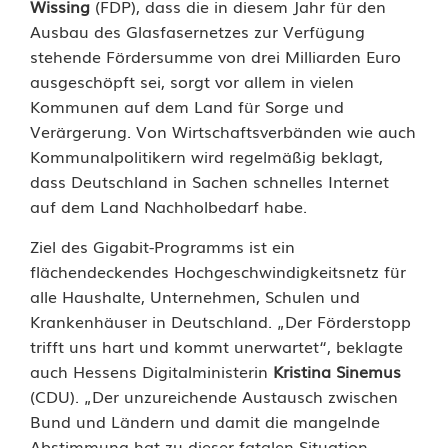
Wissing
(FDP), dass die in diesem Jahr für den
i
Ausbau des Glasfasernetzes zur Verfügung
stehende Fördersumme von drei Milliarden Euro
e
ausgeschöpft sei, sorgt vor allem in vielen
r
Kommunen auf dem Land für Sorge und
Verärgerung. Von Wirtschaftsverbänden wie auch
t
Kommunalpolitikern wird regelmäßig beklagt,
S
dass Deutschland in Sachen schnelles Internet
auf dem Land Nachholbedarf habe.
t
Ziel des Gigabit-Programms ist ein
o
flächendeckendes Hochgeschwindigkeitsnetz für
p
alle Haushalte, Unternehmen, Schulen und
Krankenhäuser in Deutschland. „Der Förderstopp
p
trifft uns hart und kommt unerwartet“, beklagte
d
auch Hessens Digitalministerin
Kristina Sinemus
(CDU). „Der unzureichende Austausch zwischen
e
Bund und Ländern und damit die mangelnde
r
Abstimmung hat zu dieser fatalen Situation