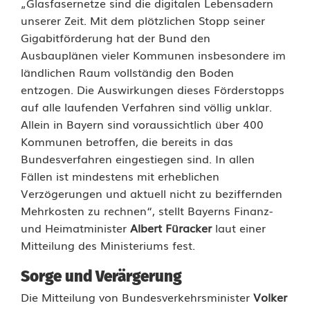
„Glasfasernetze sind die digitalen Lebensadern
r
unserer Zeit. Mit dem plötzlichen Stopp seiner
a
Gigabitförderung hat der Bund den
Ausbauplänen vieler Kommunen insbesondere im
c
ländlichen Raum vollständig den Boden
k
entzogen. Die Auswirkungen dieses Förderstopps
auf alle laufenden Verfahren sind völlig unklar.
e
Allein in Bayern sind voraussichtlich über 400
r
Kommunen betroffen, die bereits in das
Bundesverfahren eingestiegen sind. In allen
k
Fällen ist mindestens mit erheblichen
Verzögerungen und aktuell nicht zu beziffernden
r
Mehrkosten zu rechnen“, stellt Bayerns Finanz-
i
und Heimatminister
Albert Füracker
laut einer
Mitteilung des Ministeriums fest.
t
i
Sorge und Verärgerung
Die Mitteilung von Bundesverkehrsminister
Volker
s