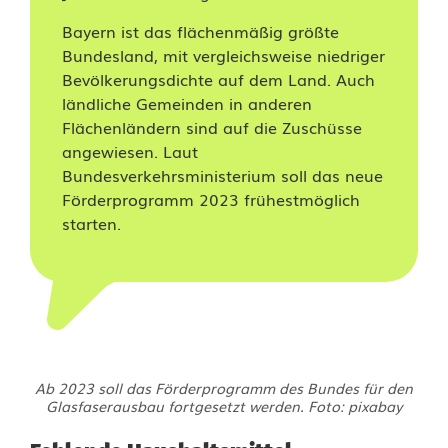
e
Bayern ist das flächenmäßig größte
r
Bundesland, mit vergleichsweise niedriger
u
Bevölkerungsdichte auf dem Land. Auch
ländliche Gemeinden in anderen
n
Flächenländern sind auf die Zuschüsse
angewiesen. Laut
g
Bundesverkehrsministerium soll das neue
d
Förderprogramm 2023 frühestmöglich
starten.
e
r
B
u
n
Ab 2023 soll das Förderprogramm des Bundes für den
Glasfaserausbau fortgesetzt werden. Foto: pixabay
d