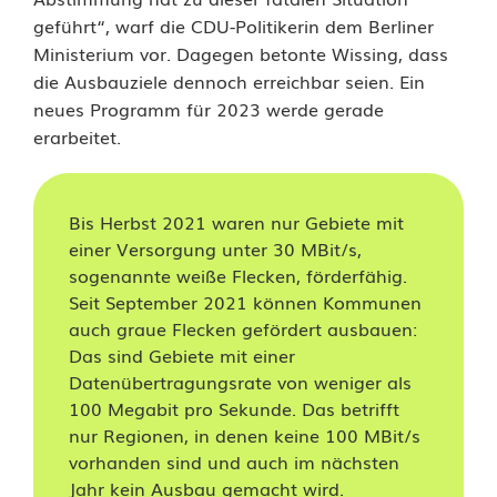
geführt“, warf die CDU-Politikerin dem Berliner
G
Ministerium vor. Dagegen betonte Wissing, dass
i
die Ausbauziele dennoch erreichbar seien. Ein
neues Programm für 2023 werde gerade
g
erarbeitet.
a
b
Bis Herbst 2021 waren nur Gebiete mit
i
einer Versorgung unter 30 MBit/s,
sogenannte weiße Flecken, förderfähig.
t
Seit September 2021 können Kommunen
f
auch graue Flecken gefördert ausbauen:
Das sind Gebiete mit einer
ö
Datenübertragungsrate von weniger als
100 Megabit pro Sekunde. Das betrifft
r
nur Regionen, in denen keine 100 MBit/s
d
vorhanden sind und auch im nächsten
Jahr kein Ausbau gemacht wird.