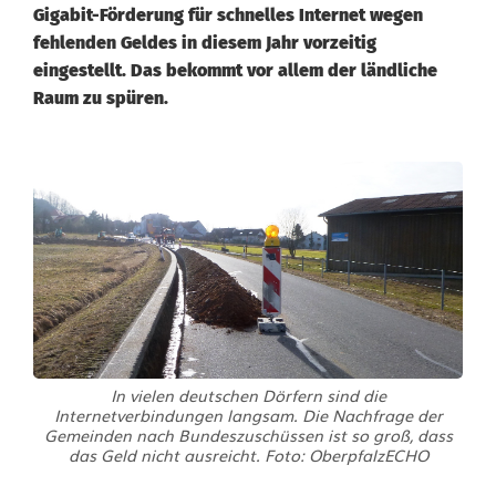
Gigabit-Förderung für schnelles Internet wegen
fehlenden Geldes in diesem Jahr vorzeitig
eingestellt. Das bekommt vor allem der ländliche
Raum zu spüren.
A
l
b
e
r
t
In vielen deutschen Dörfern sind die
Internetverbindungen langsam. Die Nachfrage der
F
Gemeinden nach Bundeszuschüssen ist so groß, dass
das Geld nicht ausreicht. Foto: OberpfalzECHO
ü