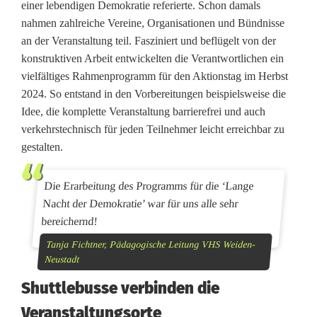
einer lebendigen Demokratie referierte. Schon damals
r
nahmen zahlreiche Vereine, Organisationen und Bündnisse
R
an der Veranstaltung teil. Fasziniert und beflügelt von der
konstruktiven Arbeit entwickelten die Verantwortlichen ein
e
vielfältiges Rahmenprogramm für den Aktionstag im Herbst
g
2024. So entstand in den Vorbereitungen beispielsweise die
Idee, die komplette Veranstaltung barrierefrei und auch
i
verkehrstechnisch für jeden Teilnehmer leicht erreichbar zu
gestalten.
o
n
Die Erarbeitung des Programms für die ‘Lange
:
Nacht der Demokratie’ war für uns alle sehr
bereichernd!
D
Tanja Fichtner, Pädagogische Leitung VHS Weiden-
i
Neustadt
e
Shuttlebusse verbinden die
L
Veranstaltungsorte