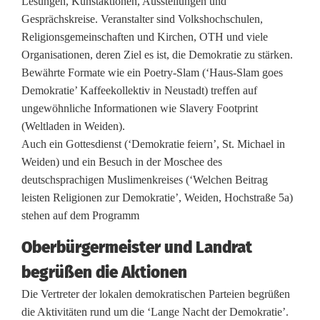
r
Lesungen, Kunstaktionen, Ausstellungen und
Gesprächskreise. Veranstalter sind Volkshochschulen,
D
Religionsgemeinschaften und Kirchen, OTH und viele
e
Organisationen, deren Ziel es ist, die Demokratie zu stärken.
Bewährte Formate wie ein Poetry-Slam (‘Haus-Slam goes
m
Demokratie’ Kaffeekollektiv in Neustadt) treffen auf
o
ungewöhnliche Informationen wie Slavery Footprint
(Weltladen in Weiden).
k
Auch ein Gottesdienst (‘Demokratie feiern’, St. Michael in
r
Weiden) und ein Besuch in der Moschee des
deutschsprachigen Muslimenkreises (‘Welchen Beitrag
a
leisten Religionen zur Demokratie’, Weiden, Hochstraße 5a)
t
stehen auf dem Programm
i
Oberbürgermeister und Landrat
e
begrüßen die Aktionen
Die Vertreter der lokalen demokratischen Parteien begrüßen
die Aktivitäten rund um die ‘Lange Nacht der Demokratie’.