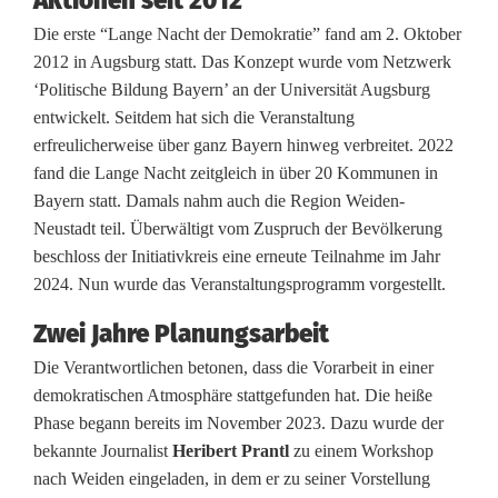
Aktionen seit 2012
e
Die erste “Lange Nacht der Demokratie” fand am 2. Oktober
s
2012 in Augsburg statt. Das Konzept wurde vom Netzwerk
‘Politische Bildung Bayern’ an der Universität Augsburg
S
entwickelt. Seitdem hat sich die Veranstaltung
i
erfreulicherweise über ganz Bayern hinweg verbreitet. 2022
fand die Lange Nacht zeitgleich in über 20 Kommunen in
g
Bayern statt. Damals nahm auch die Region Weiden-
n
Neustadt teil. Überwältigt vom Zuspruch der Bevölkerung
beschloss der Initiativkreis eine erneute Teilnahme im Jahr
a
2024. Nun wurde das Veranstaltungsprogramm vorgestellt.
l
Zwei Jahre Planungsarbeit
i
Die Verantwortlichen betonen, dass die Vorarbeit in einer
n
demokratischen Atmosphäre stattgefunden hat. Die heiße
Phase begann bereits im November 2023. Dazu wurde der
d
bekannte Journalist
Heribert Prantl
zu einem Workshop
e
nach Weiden eingeladen, in dem er zu seiner Vorstellung