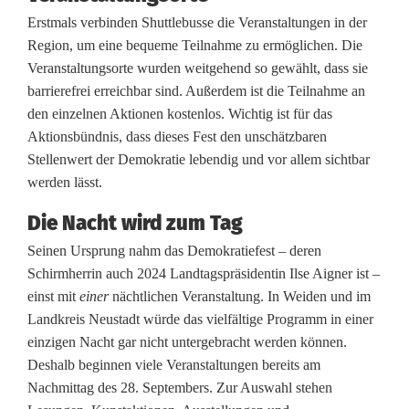
Erstmals verbinden Shuttlebusse die Veranstaltungen in der
a
Region, um eine bequeme Teilnahme zu ermöglichen. Die
n
Veranstaltungsorte wurden weitgehend so gewählt, dass sie
barrierefrei erreichbar sind. Außerdem ist die Teilnahme an
g
den einzelnen Aktionen kostenlos. Wichtig ist für das
e
Aktionsbündnis, dass dieses Fest den unschätzbaren
Stellenwert der Demokratie lebendig und vor allem sichtbar
N
werden lässt.
a
Die Nacht wird zum Tag
c
Seinen Ursprung nahm das Demokratiefest – deren
h
Schirmherrin auch 2024 Landtagspräsidentin Ilse Aigner ist –
einst mit
einer
nächtlichen Veranstaltung. In Weiden und im
t
Landkreis Neustadt würde das vielfältige Programm in einer
d
einzigen Nacht gar nicht untergebracht werden können.
Deshalb beginnen viele Veranstaltungen bereits am
e
Nachmittag des 28. Septembers. Zur Auswahl stehen