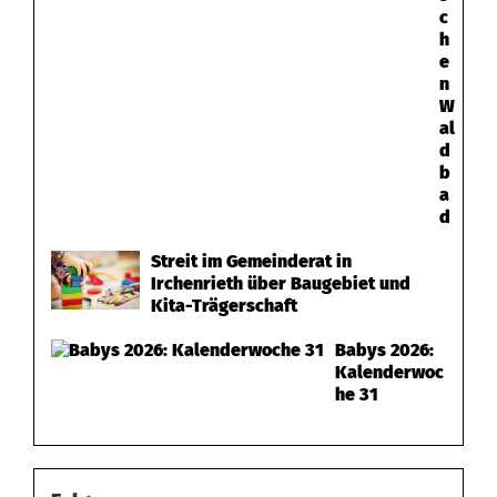
c
h
e
n
W
al
d
b
a
d
Streit im Gemeinderat in
Irchenrieth über Baugebiet und
Kita-Trägerschaft
Babys 2026:
Kalenderwoc
he 31