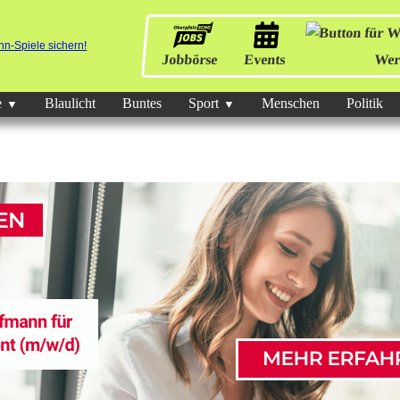
Jobbörse
Events
Wer
e
Blaulicht
Buntes
Sport
Menschen
Politik