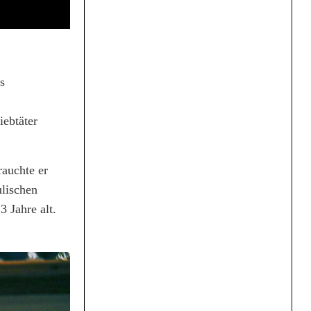
s
iebtäter
auchte er
lischen
3 Jahre alt.