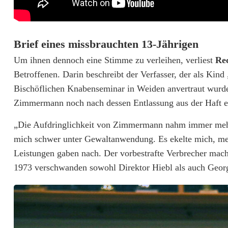
i
g
Brief eines missbrauchten 13-Jährigen
e
Um ihnen dennoch eine Stimme zu verleihen, verliest
Rec
r
Betroffenen. Darin beschreibt der Verfasser, der als Kind
s
Bischöflichen Knabenseminar in Weiden anvertraut wurde, 
Zimmermann noch nach dessen Entlassung aus der Haft e
a
u
„Die Aufdringlichkeit von Zimmermann nahm immer mehr 
mich schwer unter Gewaltanwendung. Es ekelte mich, mei
f
Leistungen gaben nach. Der vorbestrafte Verbrecher machte
d
1973 verschwanden sowohl Direktor Hiebl als auch Geo
e
m
S