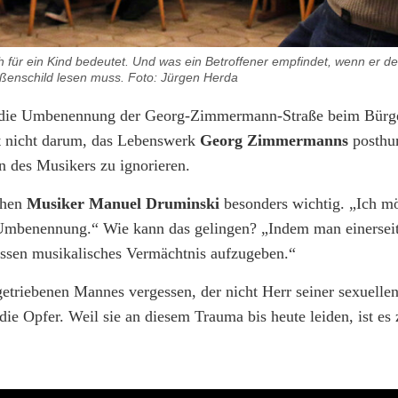
ch für ein Kind bedeutet. Und was ein Betroffener empfindet, wenn er
aßenschild lesen muss. Foto: Jürgen Herda
 für die Umbenennung der Georg-Zimmermann-Straße beim Bürg
 nicht darum, das Lebenswerk
Georg Zimmermanns
posthu
n des Musikers zu ignorieren.
chen
Musiker Manuel Druminski
besonders wichtig. „Ich m
Umbenennung.“ Wie kann das gelingen? „Indem man einerseits
dessen musikalisches Vermächtnis aufzugeben.“
etriebenen Mannes vergessen, der nicht Herr seiner sexuelle
e Opfer. Weil sie an diesem Trauma bis heute leiden, ist es 