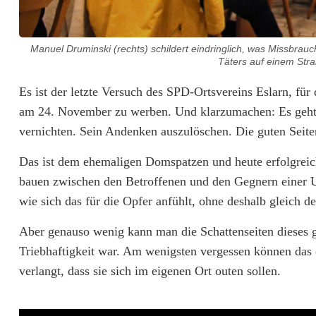
n
n
Manuel Druminski (rechts) schildert eindringlich, was Missbrau
-
Täters auf einem Str
S
Es ist der letzte Versuch des SPD-Ortsvereins Eslarn,
t
am 24. November zu werben. Und klarzumachen: Es geht
vernichten. Sein Andenken auszulöschen. Die guten Seite
r
a
Das ist dem ehemaligen Domspatzen und heute erfolgrei
bauen zwischen den Betroffenen und den Gegnern einer 
ß
wie sich das für die Opfer anfühlt, ohne deshalb gleich 
e
Aber genauso wenig kann man die Schattenseiten dieses g
:
Triebhaftigkeit war. Am wenigsten vergessen können das di
D
verlangt, dass sie sich im eigenen Ort outen sollen.
e