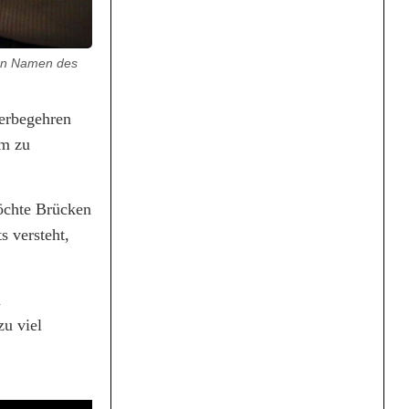
 den Namen des
erbegehren
m zu
öchte Brücken
 versteht,
n
zu viel