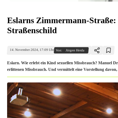
Eslarns Zimmermann-Straße: 
Straßenschild
14. November 2024, 17:09 Uhr
Von:
Jürgen Herda
Eslarn. Wie erlebt ein Kind sexuellen Missbrauch? Manuel Dru
erlittenen Missbrauch. Und vermittelt eine Vorstellung davon,
E
s
l
a