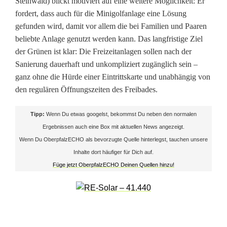
Steinwald) blickt motiviert auf eine weitere Möglichkeit: Er
p
fordert, dass auch für die Minigolfanlage eine Lösung
o
gefunden wird, damit vor allem die bei Familien und Paaren
beliebte Anlage genutzt werden kann. Das langfristige Ziel
r
der Grünen ist klar: Die Freizeitanlagen sollen nach der
t
Sanierung dauerhaft und unkompliziert zugänglich sein –
ganz ohne die Hürde einer Eintrittskarte und unabhängig von
f
den regulären Öffnungszeiten des Freibades.
l
Tipp:
Wenn Du etwas googelst, bekommst Du neben den normalen
ä
Ergebnissen auch eine Box mit aktuellen News angezeigt.
c
Wenn Du OberpfalzECHO als bevorzugte Quelle hinterlegst, tauchen unsere
Inhalte dort häufiger für Dich auf.
h
Füge jetzt OberpfalzECHO Deinen Quellen hinzu!
e
n
a