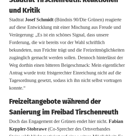
e
und Kritik
l
Stadtrat
Josef Schmidt
(Bündnis 90/Die Grünen) reagierte
e
auf diese Entwicklung mit einer Mischung aus Freude und
n
Verärgerung: „Es ist ein schönes Signal, dass unsere
Forderung, die wir bereits vor der Wahl schriftlich
E
bekundeten, nun Früchte trägt und die Freizeitmöglichkeiten
r
zugänglich gemacht werden sollen. Dennoch hinterlässt der
Weg dorthin einen bitteren Beigeschmack: Mein eigentlicher
f
Antrag wurde trotz fristgerechter Einreichung nicht auf die
o
Tagesordnung gesetzt, sodass ich ihn nicht selbst vortragen
konnte.“
l
Freizeitangebote während der
g
Sanierung im Freibad Tirschenreuth
:
Doch das Engagement der Grünen endet hier nicht.
Fabian
S
Keppler-Stobrawe
(Co-Sprecher des Ortsverbandes