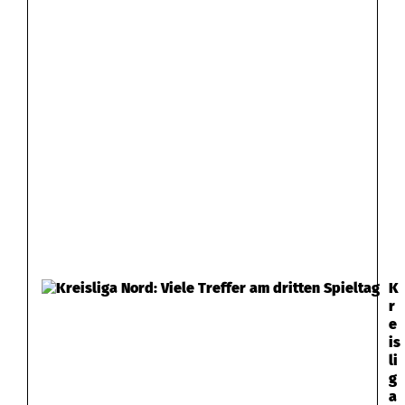
K
r
e
is
li
g
a