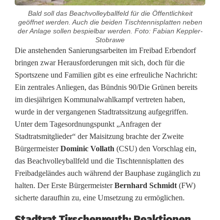
Bald soll das Beachvolleyballfeld für die Öffentlichkeit
geöffnet werden. Auch die beiden Tischtennisplatten neben
der Anlage sollen bespielbar werden. Foto: Fabian Keppler-
Stobrawe
G
Die anstehenden Sanierungsarbeiten im Freibad Erbendorf
bringen zwar Herausforderungen mit sich, doch für die
r
Sportszene und Familien gibt es eine erfreuliche Nachricht:
Ein zentrales Anliegen, das Bündnis 90/Die Grünen bereits
ü
im diesjährigen Kommunalwahlkampf vertreten haben,
n
wurde in der vergangenen Stadtratssitzung aufgegriffen.
Unter dem Tagesordnungspunkt „Anfragen der
e
Stadtratsmitglieder“ der Maisitzung brachte der Zweite
e
Bürgermeister
Dominic Vollath
(CSU) den Vorschlag ein,
das Beachvolleyballfeld und die Tischtennisplatten des
r
Freibadgeländes auch während der Bauphase zugänglich zu
z
halten. Der Erste Bürgermeister
Bernhard Schmidt
(FW)
sicherte daraufhin zu, eine Umsetzung zu ermöglichen.
i
Stadtrat Tirschenreuth: Reaktionen