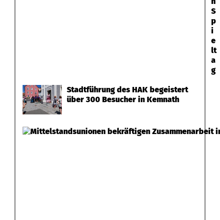
n
S
p
i
e
lt
a
g
Stadtführung des HAK begeistert
über 300 Besucher in Kemnath