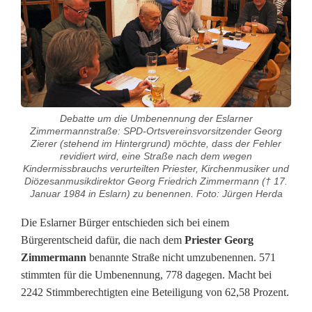
r
e
M
e
Debatte um die Umbenennung der Eslarner
h
Zimmermannstraße: SPD-Ortsvereinsvorsitzender Georg
Zierer (stehend im Hintergrund) möchte, dass der Fehler
r
revidiert wird, eine Straße nach dem wegen
Kindermissbrauchs verurteilten Priester, Kirchenmusiker und
h
Diözesanmusikdirektor Georg Friedrich Zimmermann († 17.
Januar 1984 in Eslarn) zu benennen. Foto: Jürgen Herda
e
Die Eslarner Bürger entschieden sich bei einem
i
Bürgerentscheid dafür, die nach dem
Priester Georg
t
Zimmermann
benannte Straße nicht umzubenennen. 571
stimmten für die Umbenennung, 778 dagegen. Macht bei
i
2242 Stimmberechtigten eine Beteiligung von 62,58 Prozent.
n