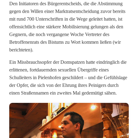
Den Initiatoren des Bürgerentscheids, die die Abstimmung
E
gegen den Willen einer Marktratsentscheidung zuvor bereits
mit rund 700 Unterschriften in die Wege geleitet hatten, ist
s
offensichtlich eine stärkere Mobilisierung gelungen als den
l
Gegnern, die noch vergangene Woche Vertreter des
Betroffenenrats des Bistums zu Wort kommen ließen (wir
a
berichteten).
r
Ein Missbrauchsopfer der Domspatzen hatte eindringlich die
n
erlittenen, fortdauernden sexuellen Übergriffe eines
Schulleiters in Pielenhofen geschildert – und die Gefühlslage
:
der Opfer, die sich von der Ehrung ihres Peinigers durch
S
einen Straßennamen ein zweites Mal gedemütigt sähen.
t
r
a