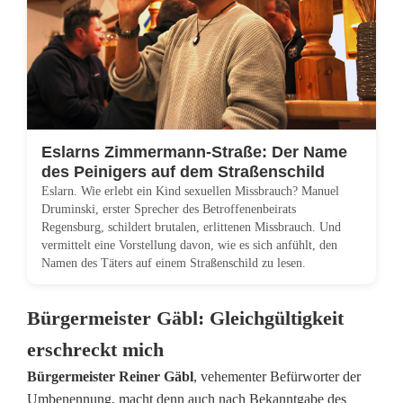
ß
e
b
e
h
Eslarns Zimmermann-Straße: Der Name
ä
des Peinigers auf dem Straßenschild
Eslarn. Wie erlebt ein Kind sexuellen Missbrauch? Manuel
l
Druminski, erster Sprecher des Betroffenenbeirats
Regensburg, schildert brutalen, erlittenen Missbrauch. Und
t
vermittelt eine Vorstellung davon, wie es sich anfühlt, den
Namen des Täters auf einem Straßenschild zu lesen.
N
a
Bürgermeister Gäbl: Gleichgültigkeit
m
erschreckt mich
e
Bürgermeister Reiner Gäbl
, vehementer Befürworter der
Umbenennung, macht denn auch nach Bekanntgabe des