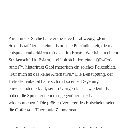
m
e
r
Auch in der Sache halte er die Idee für abwegig: „Ein
m
Sexualstraftäter ist keine historische Persönlichkeit, die man
a
entsprechend erklären müsste.“ Im Ernst: „Wer hält an einem
Straßenschild in Eslarn, und holt sich dort einen QR-Code
n
runter?“, hinterfragt Gäbl rhetorisch ein solches Feigenblatt.
n
„Für mich ist das keine Alternative.“ Die Behauptung, der
Betroffenenbeirat hätte sich mit so einer Regelung
einverstanden erklärt, sei im Übrigen falsch: „Jedenfalls
haben die Sprecher dem mir gegenüber massiv
widersprochen.“ Die größten Verlierer des Entscheids seien
die Opfer von Tätern wie Zimmermann.