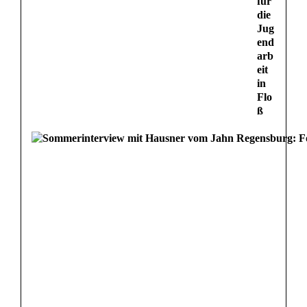
für
die
Jug
end
arb
eit
in
Flo
ß