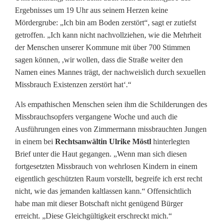
n
Ergebnisses um 19 Uhr aus seinem Herzen keine
d
Mördergrube: „Ich bin am Boden zerstört“, sagt er zutiefst
getroffen. „Ich kann nicht nachvollziehen, wie die Mehrheit
e
der Menschen unserer Kommune mit über 700 Stimmen
sagen können, ,wir wollen, dass die Straße weiter den
s
Namen eines Mannes trägt, der nachweislich durch sexuellen
S
Missbrauch Existenzen zerstört hat‘.“
e
Als empathischen Menschen seien ihm die Schilderungen des
x
Missbrauchsopfers vergangene Woche und auch die
Ausführungen eines von Zimmermann missbrauchten Jungen
u
in einem bei
Rechtsanwältin Ulrike Möstl
hinterlegten
Brief unter die Haut gegangen. „Wenn man sich diesen
a
fortgesetzten Missbrauch von wehrlosen Kindern in einem
l
eigentlich geschützten Raum vorstellt, begreife ich erst recht
nicht, wie das jemanden kaltlassen kann.“ Offensichtlich
s
habe man mit dieser Botschaft nicht genügend Bürger
t
erreicht. „Diese Gleichgültigkeit erschreckt mich.“