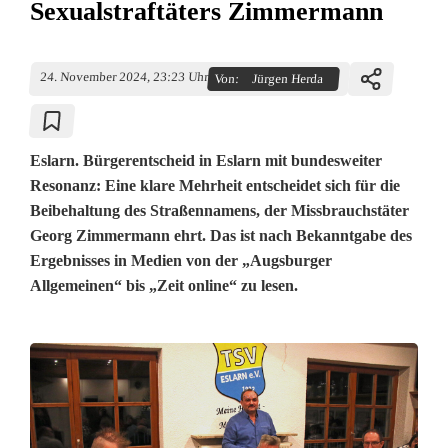
Sexualstraftäters Zimmermann
24. November 2024, 23:23 Uhr
Von:
Jürgen Herda
Eslarn. Bürgerentscheid in Eslarn mit bundesweiter
Resonanz: Eine klare Mehrheit entscheidet sich für die
Beibehaltung des Straßennamens, der Missbrauchstäter
Georg Zimmermann ehrt. Das ist nach Bekanntgabe des
Ergebnisses in Medien von der „Augsburger
Allgemeinen“ bis „Zeit online“ zu lesen.
K
l
a