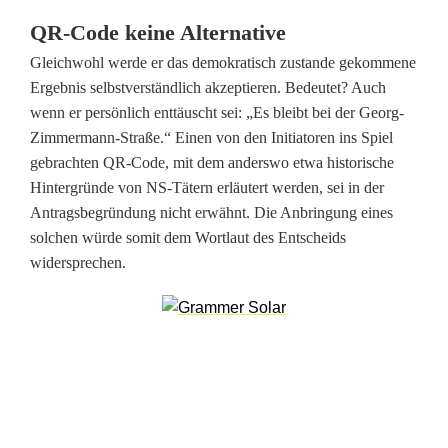
r
QR-Code keine Alternative
a
Gleichwohl werde er das demokratisch zustande gekommene
Ergebnis selbstverständlich akzeptieren. Bedeutet? Auch
f
wenn er persönlich enttäuscht sei: „Es bleibt bei der Georg-
t
Zimmermann-Straße.“ Einen von den Initiatoren ins Spiel
gebrachten QR-Code, mit dem anderswo etwa historische
ä
Hintergründe von NS-Tätern erläutert werden, sei in der
t
Antragsbegründung nicht erwähnt. Die Anbringung eines
solchen würde somit dem Wortlaut des Entscheids
e
widersprechen.
r
s
Z
i
m