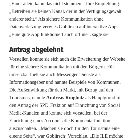
„Einer allein kann das nicht stemmen.“ Ihre Empfehlung:
h
„Betreiben sie keinen Kanal, der in der Verfügungsgewalt
a
anderer steht.“ Als sichere Kommunikation ohne
Datenverletzung verwies Goblirsch auf interaktive Apps.
u
„Eine gute App funktioniert auch offline“, sagte sie.
s
Antrag abgelehnt
d
Vorstellen konnte sie sich auch die Erweiterung der Website
i
für eine sichere Kommunikation mit den Bürgern. Für
s
umsetzbar hielt sie auch Messenger-Dienste als
Informationsgeber und nannte Beispiele von Kommunen.
k
Die Außenwirkung für den Markt, mit Bezug auf den
u
Tourismus, nannte
Andreas Ringholz
als Hauptgrund für
den Antrag der SPD-Fraktion auf Einrichtung von Social-
t
Media-Kanälen und konnte sich vorstellen, bei der
Einrichtung eines Accounts die Kommentarfunktion
i
auszuschalten. „Machen sie doch für den Tourismus eine
e
eigene Seite“, war Goblirsch‘ Vorschlag. „Die ILE möchte