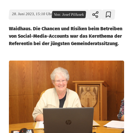
28. Juni 2023, 15:10 Uhr
Von:
Josef Pilfusek
Waidhaus. Die Chancen und Risiken beim Betreiben
von Social-Media-Accounts war das Kernthema der
Referentin bei der jüngsten Gemeinderatssitzung.
S
o
c
i
a
l