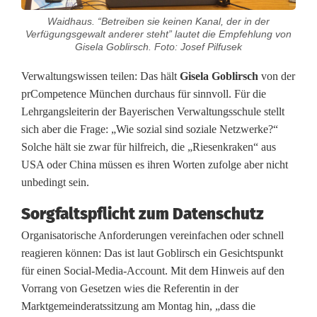
M
Waidhaus. “Betreiben sie keinen Kanal, der in der
e
Verfügungsgewalt anderer steht” lautet die Empfehlung von
Gisela Goblirsch. Foto: Josef Pilfusek
d
Verwaltungswissen teilen: Das hält
Gisela Goblirsch
von der
i
prCompetence München durchaus für sinnvoll. Für die
a
Lehrgangsleiterin der Bayerischen Verwaltungsschule stellt
sich aber die Frage: „Wie sozial sind soziale Netzwerke?“
f
Solche hält sie zwar für hilfreich, die „Riesenkraken“ aus
ü
USA oder China müssen es ihren Worten zufolge aber nicht
unbedingt sein.
r
Sorgfaltspflicht zum Datenschutz
d
Organisatorische Anforderungen vereinfachen oder schnell
i
reagieren können: Das ist laut Goblirsch ein Gesichtspunkt
e
für einen Social-Media-Account. Mit dem Hinweis auf den
Vorrang von Gesetzen wies die Referentin in der
G
Marktgemeinderatssitzung am Montag hin, „dass die