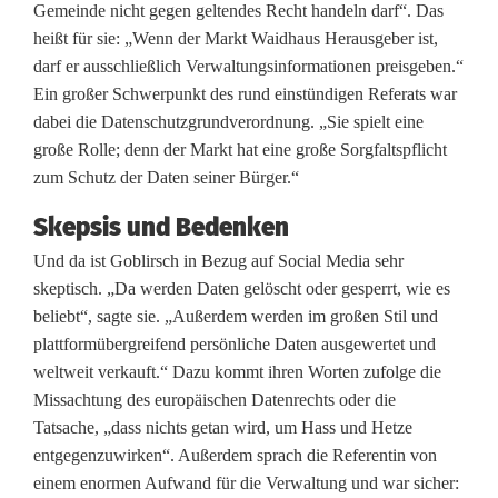
e
Gemeinde nicht gegen geltendes Recht handeln darf“. Das
heißt für sie: „Wenn der Markt Waidhaus Herausgeber ist,
m
darf er ausschließlich Verwaltungsinformationen preisgeben.“
e
Ein großer Schwerpunkt des rund einstündigen Referats war
dabei die Datenschutzgrundverordnung. „Sie spielt eine
i
große Rolle; denn der Markt hat eine große Sorgfaltspflicht
n
zum Schutz der Daten seiner Bürger.“
d
Skepsis und Bedenken
e
Und da ist Goblirsch in Bezug auf Social Media sehr
skeptisch. „Da werden Daten gelöscht oder gesperrt, wie es
?
beliebt“, sagte sie. „Außerdem werden im großen Stil und
W
plattformübergreifend persönliche Daten ausgewertet und
weltweit verkauft.“ Dazu kommt ihren Worten zufolge die
a
Missachtung des europäischen Datenrechts oder die
i
Tatsache, „dass nichts getan wird, um Hass und Hetze
entgegenzuwirken“. Außerdem sprach die Referentin von
d
einem enormen Aufwand für die Verwaltung und war sicher: