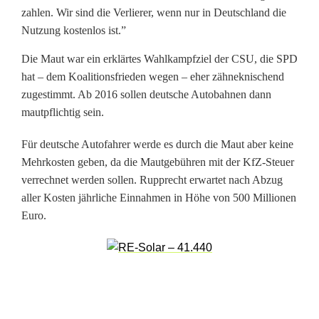
d
zahlen. Wir sind die Verlierer, wenn nur in Deutschland die
i
Nutzung kostenlos ist.”
e
Die Maut war ein erklärtes Wahlkampfziel der CSU, die SPD
hat – dem Koalitionsfrieden wegen – eher zähneknischend
W
zugestimmt. Ab 2016 sollen deutsche Autobahnen dann
e
mautpflichtig sein.
i
Für deutsche Autofahrer werde es durch die Maut aber keine
Mehrkosten geben, da die Mautgebühren mit der KfZ-Steuer
d
verrechnet werden sollen. Rupprecht erwartet nach Abzug
e
aller Kosten jährliche Einnahmen in Höhe von 500 Millionen
Euro.
n
e
r
A