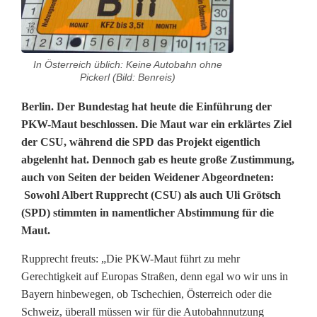
M
a
u
In Österreich üblich: Keine Autobahn ohne
Pickerl (Bild: Benreis)
t
:
Berlin. Der Bundestag hat heute die Einführung der
PKW-Maut beschlossen. Die Maut war ein erklärtes Ziel
S
der CSU, während die SPD das Projekt eigentlich
o
abgelenht hat.
Dennoch gab es heute große Zustimmung,
auch von Seiten der beiden Weidener Abgeordneten:
h
Sowohl Albert Rupprecht (CSU) als auch Uli Grötsch
a
(SPD) stimmten in namentlicher Abstimmung für die
Maut.
b
Rupprecht freuts: „Die PKW-Maut führt zu mehr
e
Gerechtigkeit auf Europas Straßen, denn egal wo wir uns in
n
Bayern hinbewegen, ob Tschechien, Österreich oder die
Schweiz, überall müssen wir für die Autobahnnutzung