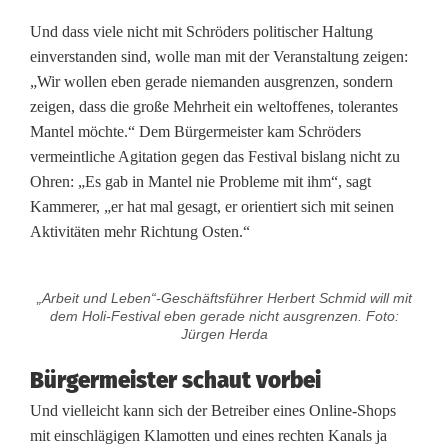
F
Und dass viele nicht mit Schröders politischer Haltung
einverstanden sind, wolle man mit der Veranstaltung zeigen:
e
„Wir wollen eben gerade niemanden ausgrenzen, sondern
s
zeigen, dass die große Mehrheit ein weltoffenes, tolerantes
Mantel möchte.“ Dem Bürgermeister kam Schröders
t
vermeintliche Agitation gegen das Festival bislang nicht zu
Ohren: „Es gab in Mantel nie Probleme mit ihm“, sagt
i
Kammerer, „er hat mal gesagt, er orientiert sich mit seinen
v
Aktivitäten mehr Richtung Osten.“
a
l
„Arbeit und Leben“-Geschäftsführer Herbert Schmid will mit
dem Holi-Festival eben gerade nicht ausgrenzen. Foto:
n
Jürgen Herda
a
Bürgermeister schaut vorbei
c
Und vielleicht kann sich der Betreiber eines Online-Shops
mit einschlägigen Klamotten und eines rechten Kanals ja