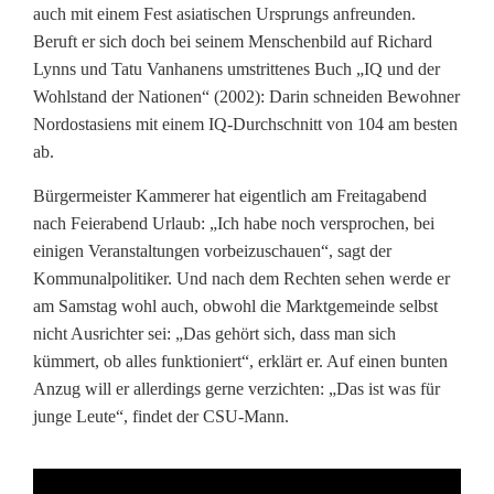
h
auch mit einem Fest asiatischen Ursprungs anfreunden.
Beruft er sich doch bei seinem Menschenbild auf Richard
M
Lynns und Tatu Vanhanens umstrittenes Buch „IQ und der
a
Wohlstand der Nationen“ (2002): Darin schneiden Bewohner
Nordostasiens mit einem IQ-Durchschnitt von 104 am besten
n
ab.
t
Bürgermeister Kammerer hat eigentlich am Freitagabend
e
nach Feierabend Urlaub: „Ich habe noch versprochen, bei
einigen Veranstaltungen vorbeizuschauen“, sagt der
l
Kommunalpolitiker. Und nach dem Rechten sehen werde er
am Samstag wohl auch, obwohl die Marktgemeinde selbst
nicht Ausrichter sei: „Das gehört sich, dass man sich
kümmert, ob alles funktioniert“, erklärt er. Auf einen bunten
Anzug will er allerdings gerne verzichten: „Das ist was für
junge Leute“, findet der CSU-Mann.