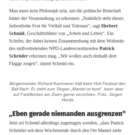
b
Man muss kein Philosoph sein, um die politische Botschaft
e
hinter der Veranstaltung zu erkennen: „Natürlich steht dieses
farbenfrohe Fest für Vielfalt und Toleranz“, sagt
Herbert
i
Schmid
, Geschäftsführer von „Arbeit und Leben“. Ein
t
Schelm, der dabei keinen Zusammenhang mit dem Wohnsitz
des stellvertretenden NPD-Landesvorsitzenden
Patrick
u
Schröder
erkennen mag. „Wir wollen auch deshalb dort
n
Flagge zeigen“, räumt Schmid ein.
d
Bürgermeister Richard Kammerer hält beim Holi-Festival den
L
Ball flach: Er steht zum Slogan „Mantel ist bunt“, kann aber
auf Farbflecken am Zwirn gerne verzichten. Foto: Jürgen
e
Herda
b
„Eben gerade niemanden ausgrenzen“
e
Jetzt sei Schmid allerdings zugetragen worden, „dass Patrick
n
Schröder seit dem Wochenende durch den Ort Mantel zieht