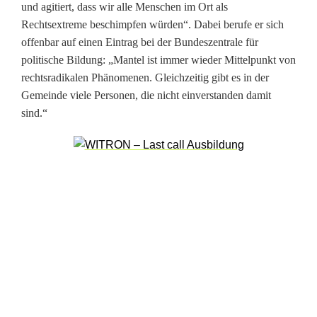
und agitiert, dass wir alle Menschen im Ort als
l
Rechtsextreme beschimpfen würden“. Dabei berufe er sich
offenbar auf einen Eintrag bei der Bundeszentrale für
ä
politische Bildung: „Mantel ist immer wieder Mittelpunkt von
d
rechtsradikalen Phänomenen. Gleichzeitig gibt es in der
Gemeinde viele Personen, die nicht einverstanden damit
t
sind.“
z
u
m
H
o
l
i
-