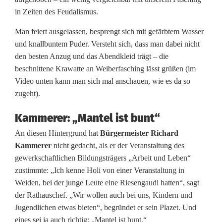
r
in Zeiten des Feudalismus.
S
Man feiert ausgelassen, besprengt sich mit gefärbtem Wasser
c
und knallbuntem Puder. Versteht sich, dass man dabei nicht
den besten Anzug und das Abendkleid trägt – die
h
beschnittene Krawatte an Weiberfasching lässt grüßen (im
r
Video unten kann man sich mal anschauen, wie es da so
zugeht).
ö
Kammerer: „Mantel ist bunt“
d
An diesen Hintergrund hat
Bürgermeister Richard
e
Kammerer
nicht gedacht, als er der Veranstaltung des
r
gewerkschaftlichen Bildungsträgers „Arbeit und Leben“
zustimmte: „Ich kenne Holi von einer Veranstaltung in
?
Weiden, bei der junge Leute eine Riesengaudi hatten“, sagt
A
der Rathauschef. „Wir wollen auch bei uns, Kindern und
Jugendlichen etwas bieten“, begründet er sein Plazet. Und
r
eines sei ja auch richtig: „Mantel ist bunt.“