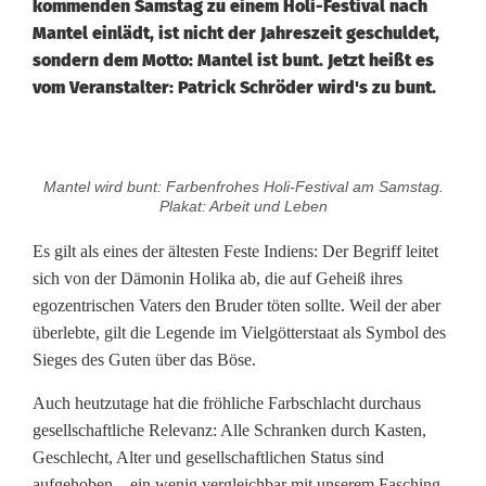
kommenden Samstag zu einem Holi-Festival nach
Mantel einlädt, ist nicht der Jahreszeit geschuldet,
sondern dem Motto: Mantel ist bunt. Jetzt heißt es
vom Veranstalter: Patrick Schröder wird's zu bunt.
Z
Mantel wird bunt: Farbenfrohes Holi-Festival am Samstag.
u
Plakat: Arbeit und Leben
b
Es gilt als eines der ältesten Feste Indiens: Der Begriff leitet
sich von der Dämonin Holika ab, die auf Geheiß ihres
u
egozentrischen Vaters den Bruder töten sollte. Weil der aber
n
überlebte, gilt die Legende im Vielgötterstaat als Symbol des
Sieges des Guten über das Böse.
t
Auch heutzutage hat die fröhliche Farbschlacht durchaus
f
gesellschaftliche Relevanz: Alle Schranken durch Kasten,
ü
Geschlecht, Alter und gesellschaftlichen Status sind
aufgehoben – ein wenig vergleichbar mit unserem Fasching