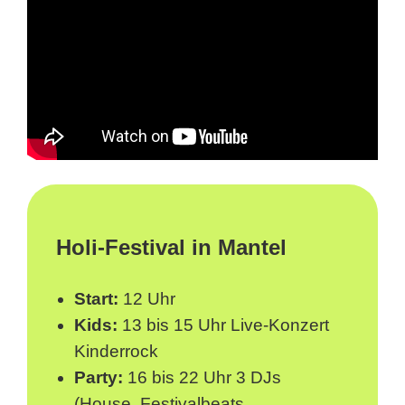
Holi-Festival in Mantel
Start:
12 Uhr
Kids:
13 bis 15 Uhr Live-Konzert
Kinderrock
Party:
16 bis 22 Uhr 3 DJs
(House, Festivalbeats,