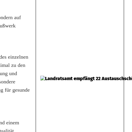
ondern auf
ußwerk
des einzelnen
imal zu den
tung und
sondere
g für gesunde
und einem
ualität,