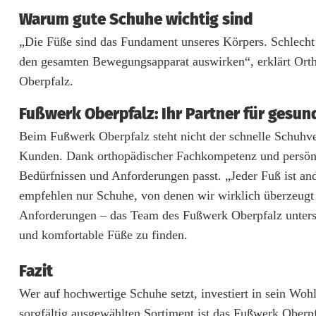
ß
Warum gute Schuhe wichtig sind
w
„Die Füße sind das Fundament unseres Körpers. Schlecht 
e
den gesamten Bewegungsapparat auswirken“, erklärt Or
r
Oberpfalz.
k
Fußwerk Oberpfalz: Ihr Partner für gesun
O
Beim Fußwerk Oberpfalz steht nicht der schnelle Schuhve
Kunden. Dank orthopädischer Fachkompetenz und persönl
b
Bedürfnissen und Anforderungen passt. „Jeder Fuß ist an
e
empfehlen nur Schuhe, von denen wir wirklich überzeugt 
r
Anforderungen – das Team des Fußwerk Oberpfalz unters
und komfortable Füße zu finden.
p
f
Fazit
Wer auf hochwertige Schuhe setzt, investiert in sein Wo
a
sorgfältig ausgewählten Sortiment ist das Fußwerk Oberpfa