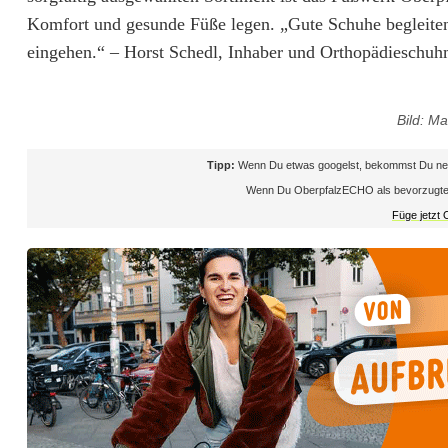
l
Komfort und gesunde Füße legen. „Gute Schuhe begleiten
z
eingehen.“ – Horst Schedl, Inhaber und Orthopädieschuh
s
Bild: M
e
t
Tipp:
Wenn Du etwas googelst, bekommst Du neb
Wenn Du OberpfalzECHO als bevorzugte Que
z
Füge jetzt
t
i
n
N
e
u