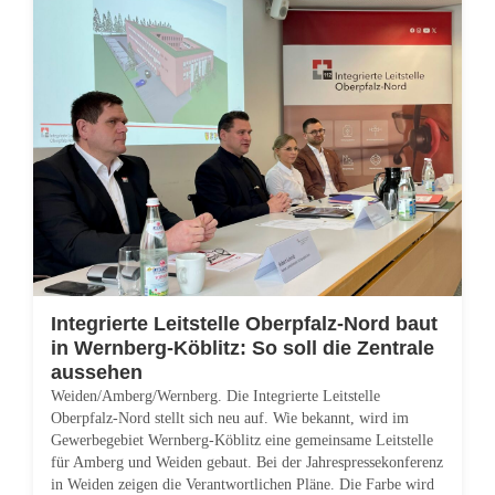
g
i
n
d
e
r
O
b
Integrierte Leitstelle Oberpfalz-Nord baut
in Wernberg-Köblitz: So soll die Zentrale
e
aussehen
Weiden/Amberg/Wernberg. Die Integrierte Leitstelle
r
Oberpfalz-Nord stellt sich neu auf. Wie bekannt, wird im
Gewerbegebiet Wernberg-Köblitz eine gemeinsame Leitstelle
p
für Amberg und Weiden gebaut. Bei der Jahrespressekonferenz
f
in Weiden zeigen die Verantwortlichen Pläne. Die Farbe wird