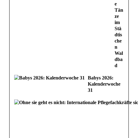
e
Tän
ze
im
Stä
dtis
che
n
Wal
dba
d
Babys 2026:
Kalenderwoche
31