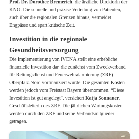
Prof. Dr. Dorothee Bremerich
, die ärztliche Direktorin der
a
KNO. Die schnelle und präzise Verteilung von Patienten,
l
auch über die regionalen Grenzen hinaus, vermeidet
Engpässe und spart kritische Zeit.
l
Investition in die regionale
v
Gesundheitsversorgung
e
Die Implementierung von IVENA stellt eine erhebliche
r
finanzielle Investition dar, die zunächst vom Zweckverband
s
für Rettungsdienst und Feuerwehralarmierung (ZRF)
Oberpfalz-Nord vorfinanziert wurde. Die gesamten Kosten
o
werden jedoch vom Freistaat Bayern übernommen. “Diese
r
Investition ist gut angelegt”, versichert
Katja Sonnauer,
Geschäftsleiterin des ZRF. Die jährlichen Wartungskosten
g
werden durch den ZRF und seine Verbandsmitglieder
u
getragen.
n