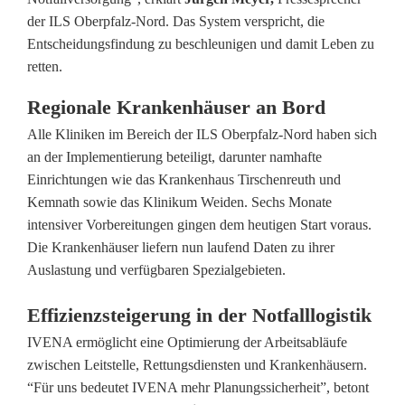
n
der ILS Oberpfalz-Nord. Das System verspricht, die
e
Entscheidungsfindung zu beschleunigen und damit Leben zu
retten.
t
Regionale Krankenhäuser an Bord
z
Alle Kliniken im Bereich der ILS Oberpfalz-Nord haben sich
t
an der Implementierung beteiligt, darunter namhafte
d
Einrichtungen wie das Krankenhaus Tirschenreuth und
Kemnath sowie das Klinikum Weiden. Sechs Monate
i
intensiver Vorbereitungen gingen dem heutigen Start voraus.
e
Die Krankenhäuser liefern nun laufend Daten zu ihrer
Auslastung und verfügbaren Spezialgebieten.
N
o
Effizienzsteigerung in der Notfalllogistik
IVENA ermöglicht eine Optimierung der Arbeitsabläufe
t
zwischen Leitstelle, Rettungsdiensten und Krankenhäusern.
f
“Für uns bedeutet IVENA mehr Planungssicherheit”, betont