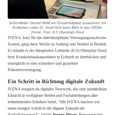
Schichtleiter Gerald Wölfl am Einsatzleitplatz zusammen mit
Ärztlichen Leiter Dr. Josef Kick beim Blick in das IVENA-
Portal. Foto: ILS Oberpfalz-Nord
I
IVENA, kurz für das Interdisziplinäre Versorgungsnachweis-
System, ging diese Woche in Amberg und Weiden in Betrieb.
V
Es erlaubt es der Integrierten Leitstelle (ILS) Oberpfalz-Nord,
freie Krankenhauskapazitäten in Echtzeit zu überblicken und
E
ermöglicht so eine schnellere und gezieltere
N
Patientenversorgung.
A
Ein Schritt in Richtung digitale Zukunft
v
IVENA fungiert als digitales Netzwerk, das eine unmittelbare
Einsicht in verfügbare Betten und Fachabteilungen aller
e
teilnehmenden Kliniken bietet. “Mit IVENA machen wir
r
einen riesigen Schritt in die digitale Zukunft der
Notfallversorgung”, erklärt
Jürgen Meyer,
Pressesprecher