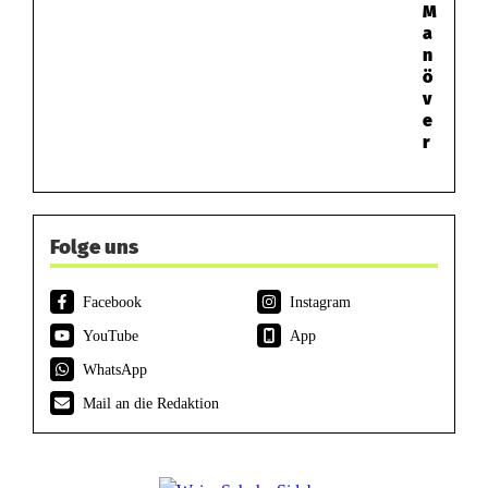
M
a
n
ö
v
e
r
Folge uns
Facebook
Instagram
YouTube
App
WhatsApp
Mail an die Redaktion