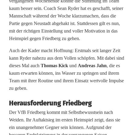
vergangenen Wochenende könnte die Stimmung im Team
i
kaum besser sein. Coach Sean Ryder hat es geschafft, seiner
g
Mannschaft während der Woche klarzumachen, dass die
Partie gegen Neustadt abgehakt ist. Stattdessen gilt es nun,
a
mit der richtigen Einstellung und voller Motivation in das
S
Heimspiel gegen Friedberg zu gehen.
ü
Auch der Kader macht Hoffnung: Erstmals seit langer Zeit
kann Ryder nahezu aus dem Vollen schöpfen. Mit dabei sind
d
dieses Mal auch
Thomas Kick
und
Andreas Jahn
, die es
:
kaum erwarten können, ins Wasser zu springen und ihrem
Team mit ihrer Routine und ihrem Einsatz wertvolle Impulse
W
zu geben.
e
Herausforderung Friedberg
i
Der VfB Friedberg kommt mit Selbstbewusstsein nach
d
Weiden. Ihr Auftaktsieg im ersten Heimspiel zeigt, dass sie
e
ein unangenehmer Gegner sein können. Aufgrund der
besseren Endplatzierung in der vergangenen Saison