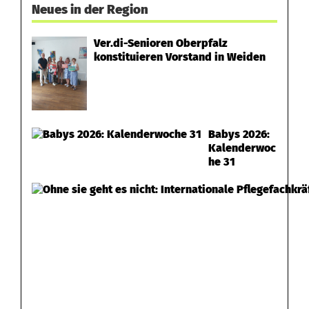
r
Neues in der Region
S
Ver.di-Senioren Oberpfalz
a
konstituieren Vorstand in Weiden
i
s
o
Babys 2026:
Kalenderwoc
n
he 31