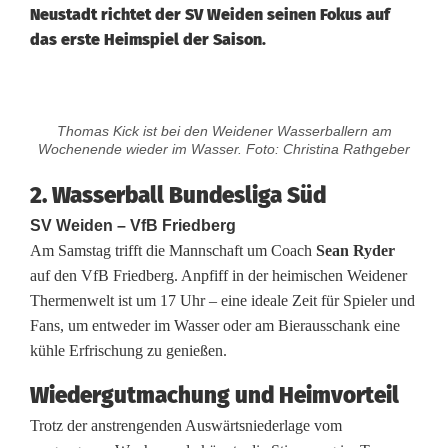
Neustadt richtet der SV Weiden seinen Fokus auf
das erste Heimspiel der Saison.
2
Thomas Kick ist bei den Weidener Wasserballern am
.
Wochenende wieder im Wasser. Foto: Christina Rathgeber
B
2. Wasserball Bundesliga Süd
u
SV Weiden – VfB Friedberg
Am Samstag trifft die Mannschaft um Coach
Sean Ryder
n
auf den VfB Friedberg. Anpfiff in der heimischen Weidener
d
Thermenwelt ist um 17 Uhr – eine ideale Zeit für Spieler und
Fans, um entweder im Wasser oder am Bierausschank eine
e
kühle Erfrischung zu genießen.
s
Wiedergutmachung und Heimvorteil
l
Trotz der anstrengenden Auswärtsniederlage vom