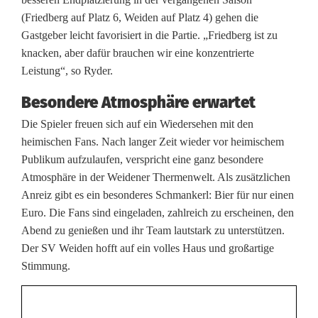
n
(Friedberg auf Platz 6, Weiden auf Platz 4) gehen die
e
Gastgeber leicht favorisiert in die Partie. „Friedberg ist zu
knacken, aber dafür brauchen wir eine konzentrierte
r
Leistung“, so Ryder.
W
Besondere Atmosphäre erwartet
a
Die Spieler freuen sich auf ein Wiedersehen mit den
heimischen Fans. Nach langer Zeit wieder vor heimischem
s
Publikum aufzulaufen, verspricht eine ganz besondere
s
Atmosphäre in der Weidener Thermenwelt. Als zusätzlichen
Anreiz gibt es ein besonderes Schmankerl: Bier für nur einen
e
Euro. Die Fans sind eingeladen, zahlreich zu erscheinen, den
r
Abend zu genießen und ihr Team lautstark zu unterstützen.
Der SV Weiden hofft auf ein volles Haus und großartige
b
Stimmung.
a
l