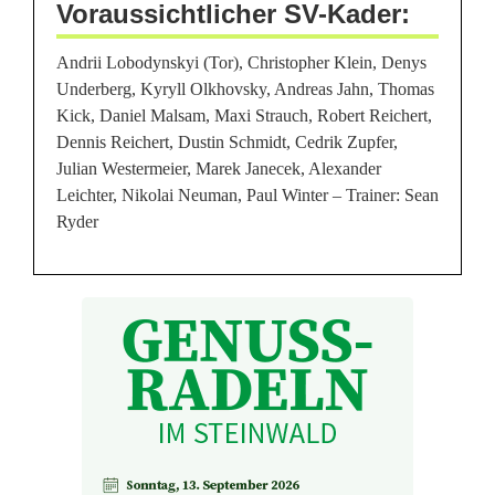
Voraussichtlicher SV-Kader:
l
Andrii Lobodynskyi (Tor), Christopher Klein, Denys
e
Underberg, Kyryll Olkhovsky, Andreas Jahn, Thomas
r
Kick, Daniel Malsam, Maxi Strauch, Robert Reichert,
Dennis Reichert, Dustin Schmidt, Cedrik Zupfer,
v
Julian Westermeier, Marek Janecek, Alexander
o
Leichter, Nikolai Neuman, Paul Winter – Trainer: Sean
Ryder
r
e
r
s
t
e
m