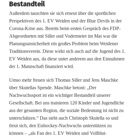
Bestandteil
N
Außerdem tauschten sie sich erneut über die sportlichen
a
Perspektiven des 1. EV Weiden und der Blue Devils in der
c
Corona-Krise aus. Bereits beim ersten Gespräch des FDP-
Abgeordneten mit Siller und Vodermeier im Mai war die
h
Planungsunsicherheit ein großes Problem beim Weidener
Traditionsverein. Diese wirkt sich auch auf die Jugend des 1.
w
EV Weiden aus, da diese unter anderem aus den Einnahmen
u
der 1. Mannschaft finanziert wird.
c
Umso mehr freuen sich Thomas Siller und Jens Maschke
h
über Skutellas Spende. Maschke betont: „Der
Nachwuchssport ist ein wichtiger Bestandteil unserer
s
Gesellschaft. Bei uns trainieren 120 Kinder und Jugendliche
s
aus der gesamten Region, die soziale Bedeutung ist nicht zu
unterschätzen.“ Das sieht auch Christoph Skutella so und
p
freut sich, den Eishockey-Nachwuchs unterstützen zu
o
können – „als Fan des 1. EV Weiden und Vollblut-