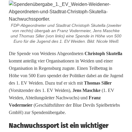
r
o
f
FDP-Abgeordneter und Stadtrat Christoph Skutella (zweiter
von rechts) übergab an Franz Vodermeier, Jens Maschke
und Thomas Siller (von links) eine Spende in Höhe von 500
ü
Euro für die Jugend des 1. EV Weiden. Bild: Nicole Weiß
r
Die Spende von Weidens Abgeordneten
Christoph Skutella
W
kommt anteilig vier Organisationen in Weiden und einer
Organisation in Regensburg zugute. Einen Teilbetrag in
e
Höhe von 500 Euro spendet der Politiker dabei an die Jugend
i
des 1. EV Weiden. Dazu traf er sich mit
Thomas Siller
(Vorsitzender des 1. EV Weiden),
Jens Maschke
(1. EV
d
Weiden, Abteilungsleiter Nachwuchs) und
Franz
e
Vodermeier
(Geschäftsführer der Blue Devils Spielbetriebs
GmbH) zur Spendenübergabe.
n
Nachwuchssport ist ein wichtiger
s