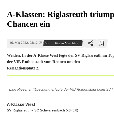
A-Klassen: Riglasreuth triumph
Chancen ein
16. Mai 2022, 08:12 Uhr
Von:
Jürgen Masching
Weiden. In der A-Klasse West fegte der SV Riglasreuth im To
der VfB Rothenstadt vom Rennen um den
Relegationsplatz 2.
A
Eine Riesenenttäuschung erlebte der VfB Rothenstadt beim SV Fl
-
K
A-Klasse West
SV Riglasreuth – SC Schwarzenbach 5:0 (3:0)