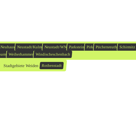
Neuhaus
Neustadt/Kulm
Neustadt/WN
Parkstein
Pirk
Püchersreuth
Schirmitz
hurn
Weiherhammer
Windischeschenbach
Stadtgebiete Weiden
Rothenstadt