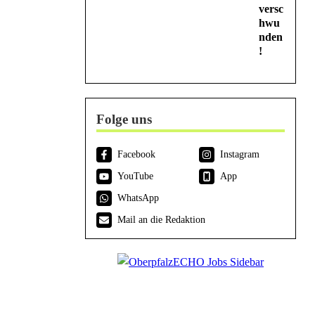
versc
hwu
nden
!
Folge uns
Facebook
Instagram
YouTube
App
WhatsApp
Mail an die Redaktion