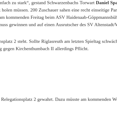
nfach zu stark“, gestand Schwarzenbachs Torwart
Daniel Spa
 holen müssen. 200 Zuschauer sahen eine recht einseitige Part
VR am kommenden Freitag beim ASV Haidenaab-Göppmannsbühl
muss gewinnen und auf einen Ausrutscher des SV Altenstadt
splatz 2 steht. Sollte Riglasreuth am letzten Spieltag schwäc
g gegen Kirchenthumbach II allerdings Pflicht.
uf Relegationsplatz 2 gewahrt. Dazu müsste am kommenden 