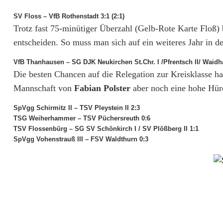
s
SV Floss – VfB Rothenstadt 3:1 (2:1)
r
Trotz fast 75-minütiger Überzahl (Gelb-Rote Karte Floß) b
e
entscheiden. So muss man sich auf ein weiteres Jahr in de
u
VfB Thanhausen – SG DJK Neukirchen St.Chr. I /Pfrentsch II/ Waidhau
Die besten Chancen auf die Relegation zur Kreisklasse h
t
Mannschaft von
Fabian Polster
aber noch eine hohe Hür
h
SpVgg Schirmitz II – TSV Pleystein II 2:3
t
TSG Weiherhammer – TSV Püchersreuth 0:6
TSV Flossenbürg – SG SV Schönkirch I / SV Plößberg II 1:1
r
SpVgg Vohenstrauß III – FSV Waldthurn 0:3
i
u
m
p