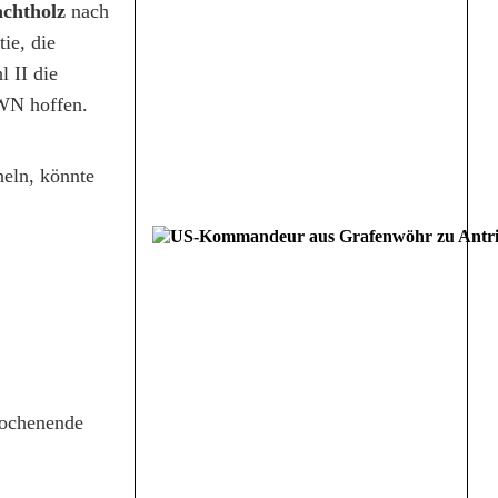
chtholz
nach
ie, die
 II die
/WN hoffen.
heln, könnte
Wochenende