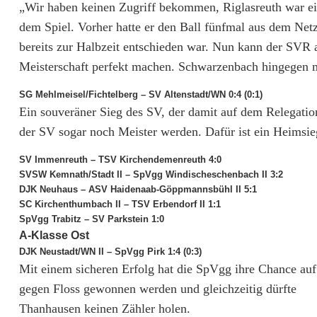
l
„Wir haben keinen Zugriff bekommen, Riglasreuth war ei
a
dem Spiel. Vorher hatte er den Ball fünfmal aus dem Netz
bereits zur Halbzeit entschieden war. Nun kann der S
s
Meisterschaft perfekt machen. Schwarzenbach hingegen 
s
SG Mehlmeisel/Fichtelberg – SV Altenstadt/WN 0:4 (0:1)
e
Ein souveräner Sieg des SV, der damit auf dem Relegation
der SV sogar noch Meister werden. Dafür ist ein Heimsie
n
:
SV Immenreuth – TSV Kirchendemenreuth 4:0
SVSW Kemnath/Stadt II – SpVgg Windischeschenbach II 3:2
R
DJK Neuhaus – ASV Haidenaab-Göppmannsbühl II 5:1
SC Kirchenthumbach II – TSV Erbendorf II 1:1
i
SpVgg Trabitz – SV Parkstein 1:0
A-Klasse Ost
g
DJK Neustadt/WN II – SpVgg Pirk 1:4 (0:3)
l
Mit einem sicheren Erfolg hat die SpVgg ihre Chance a
gegen Floss gewonnen werden und gleichzeitig dürfte
a
Thanhausen keinen Zähler holen.