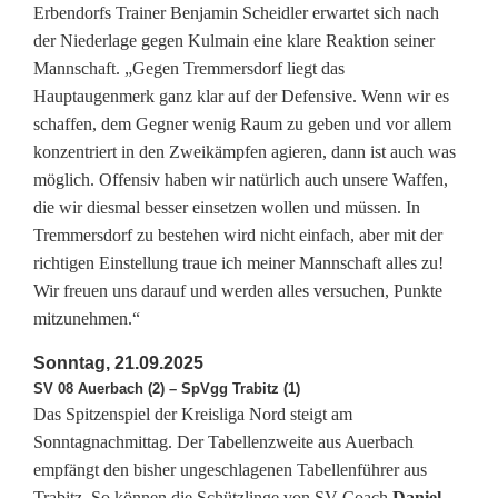
Erbendorfs Trainer Benjamin Scheidler erwartet sich nach
i
der Niederlage gegen Kulmain eine klare Reaktion seiner
e
Mannschaft. „Gegen Tremmersdorf liegt das
Hauptaugenmerk ganz klar auf der Defensive. Wenn wir es
T
schaffen, dem Gegner wenig Raum zu geben und vor allem
a
konzentriert in den Zweikämpfen agieren, dann ist auch was
möglich. Offensiv haben wir natürlich auch unsere Waffen,
b
die wir diesmal besser einsetzen wollen und müssen. In
e
Tremmersdorf zu bestehen wird nicht einfach, aber mit der
richtigen Einstellung traue ich meiner Mannschaft alles zu!
l
Wir freuen uns darauf und werden alles versuchen, Punkte
l
mitzunehmen.“
e
Sonntag, 21.09.2025
SV 08 Auerbach (2) – SpVgg Trabitz (1)
n
Das Spitzenspiel der Kreisliga Nord steigt am
f
Sonntagnachmittag. Der Tabellenzweite aus Auerbach
empfängt den bisher ungeschlagenen Tabellenführer aus
ü
Trabitz. So können die Schützlinge von SV-Coach
Daniel