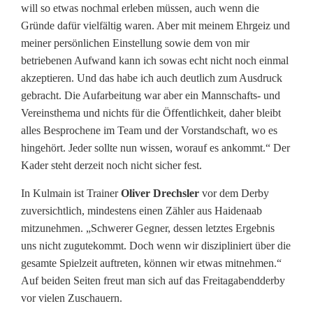
N
will so etwas nochmal erleben müssen, auch wenn die
o
Gründe dafür vielfältig waren. Aber mit meinem Ehrgeiz und
meiner persönlichen Einstellung sowie dem von mir
r
betriebenen Aufwand kann ich sowas echt nicht noch einmal
akzeptieren. Und das habe ich auch deutlich zum Ausdruck
d
gebracht. Die Aufarbeitung war aber ein Mannschafts- und
:
Vereinsthema und nichts für die Öffentlichkeit, daher bleibt
alles Besprochene im Team und der Vorstandschaft, wo es
E
hingehört. Jeder sollte nun wissen, worauf es ankommt.“ Der
s
Kader steht derzeit noch nicht sicher fest.
g
In Kulmain ist Trainer
Oliver Drechsler
vor dem Derby
zuversichtlich, mindestens einen Zähler aus Haidenaab
e
mitzunehmen. „Schwerer Gegner, dessen letztes Ergebnis
h
uns nicht zugutekommt. Doch wenn wir diszipliniert über die
gesamte Spielzeit auftreten, können wir etwas mitnehmen.“
t
Auf beiden Seiten freut man sich auf das Freitagabendderby
i
vor vielen Zuschauern.