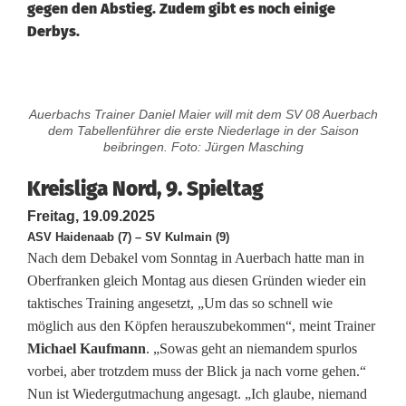
gegen den Abstieg. Zudem gibt es noch einige
Derbys.
K
Auerbachs Trainer Daniel Maier will mit dem SV 08 Auerbach
r
dem Tabellenführer die erste Niederlage in der Saison
beibringen. Foto: Jürgen Masching
e
Kreisliga Nord, 9. Spieltag
i
Freitag, 19.09.2025
s
ASV Haidenaab (7) – SV Kulmain (9)
Nach dem Debakel vom Sonntag in Auerbach hatte man in
l
Oberfranken gleich Montag aus diesen Gründen wieder ein
i
taktisches Training angesetzt, „Um das so schnell wie
möglich aus den Köpfen herauszubekommen“, meint Trainer
g
Michael Kaufmann
. „Sowas geht an niemandem spurlos
a
vorbei, aber trotzdem muss der Blick ja nach vorne gehen.“
Nun ist Wiedergutmachung angesagt. „Ich glaube, niemand