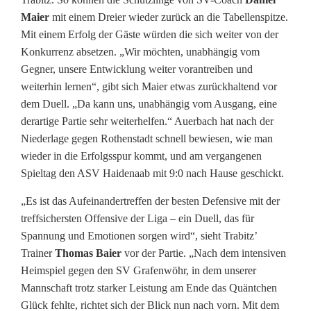
h
Maier
mit einem Dreier wieder zurück an die Tabellenspitze.
Mit einem Erfolg der Gäste würden die sich weiter von der
r
Konkurrenz absetzen. „Wir möchten, unabhängig vom
u
Gegner, unsere Entwicklung weiter vorantreiben und
weiterhin lernen“, gibt sich Maier etwas zurückhaltend vor
n
dem Duell. „Da kann uns, unabhängig vom Ausgang, eine
g
derartige Partie sehr weiterhelfen.“ Auerbach hat nach der
Niederlage gegen Rothenstadt schnell bewiesen, wie man
wieder in die Erfolgsspur kommt, und am vergangenen
Spieltag den ASV Haidenaab mit 9:0 nach Hause geschickt.
„Es ist das Aufeinandertreffen der besten Defensive mit der
treffsichersten Offensive der Liga – ein Duell, das für
Spannung und Emotionen sorgen wird“, sieht Trabitz’
Trainer
Thomas Baier
vor der Partie. „Nach dem intensiven
Heimspiel gegen den SV Grafenwöhr, in dem unserer
Mannschaft trotz starker Leistung am Ende das Quäntchen
Glück fehlte, richtet sich der Blick nun nach vorn. Mit dem