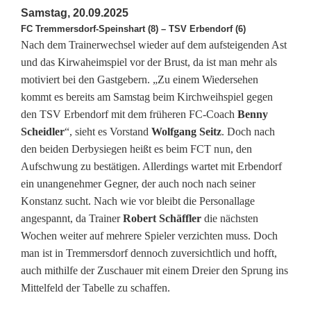
m
Samstag, 20.09.2025
FC Tremmersdorf-Speinshart (8) – TSV Erbendorf (6)
T
Nach dem Trainerwechsel wieder auf dem aufsteigenden Ast
o
und das Kirwaheimspiel vor der Brust, da ist man mehr als
motiviert bei den Gastgebern. „Zu einem Wiedersehen
p
kommt es bereits am Samstag beim Kirchweihspiel gegen
s
den TSV Erbendorf mit dem früheren FC-Coach
Benny
Scheidler
“, sieht es Vorstand
Wolfgang Seitz
. Doch nach
p
den beiden Derbysiegen heißt es beim FCT nun, den
i
Aufschwung zu bestätigen. Allerdings wartet mit Erbendorf
ein unangenehmer Gegner, der auch noch nach seiner
e
Konstanz sucht. Nach wie vor bleibt die Personallage
l
angespannt, da Trainer
Robert Schäffler
die nächsten
Wochen weiter auf mehrere Spieler verzichten muss. Doch
u
man ist in Tremmersdorf dennoch zuversichtlich und hofft,
m
auch mithilfe der Zuschauer mit einem Dreier den Sprung ins
Mittelfeld der Tabelle zu schaffen.
d