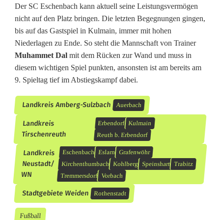
Der SC Eschenbach kann aktuell seine Leistungsvermögen
nicht auf den Platz bringen. Die letzten Begegnungen gingen,
bis auf das Gastspiel in Kulmain, immer mit hohen
Niederlagen zu Ende. So steht die Mannschaft von Trainer
Muhammet Dal
mit dem Rücken zur Wand und muss in
diesem wichtigen Spiel punkten, ansonsten ist am bereits am
9. Spieltag tief im Abstiegskampf dabei.
Landkreis Amberg-Sulzbach
Auerbach
Landkreis
Erbendorf
Kulmain
Tirschenreuth
Reuth b. Erbendorf
Landkreis
Eschenbach
Eslarn
Grafenwöhr
Neustadt/
Kirchenthumbach
Kohlberg
Speinshart
Trabitz
WN
Tremmersdorf
Vorbach
Stadtgebiete Weiden
Rothenstadt
Fußball