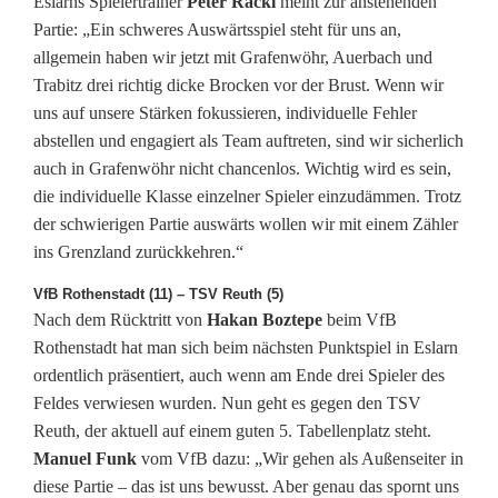
Eslarns Spielertrainer
Peter Rackl
meint zur anstehenden
Partie: „Ein schweres Auswärtsspiel steht für uns an,
allgemein haben wir jetzt mit Grafenwöhr, Auerbach und
Trabitz drei richtig dicke Brocken vor der Brust. Wenn wir
uns auf unsere Stärken fokussieren, individuelle Fehler
abstellen und engagiert als Team auftreten, sind wir sicherlich
auch in Grafenwöhr nicht chancenlos. Wichtig wird es sein,
die individuelle Klasse einzelner Spieler einzudämmen. Trotz
der schwierigen Partie auswärts wollen wir mit einem Zähler
ins Grenzland zurückkehren.“
VfB Rothenstadt (11) – TSV Reuth (5)
Nach dem Rücktritt von
Hakan Boztepe
beim VfB
Rothenstadt hat man sich beim nächsten Punktspiel in Eslarn
ordentlich präsentiert, auch wenn am Ende drei Spieler des
Feldes verwiesen wurden. Nun geht es gegen den TSV
Reuth, der aktuell auf einem guten 5. Tabellenplatz steht.
Manuel Funk
vom VfB dazu: „Wir gehen als Außenseiter in
diese Partie – das ist uns bewusst. Aber genau das spornt uns