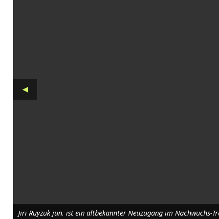
k
a
n
n
t
◄
e
r
k
o
m
p
l
Jiri Ruyzuk jun. ist ein altbekannter Neuzugang im Nachwuchs-Tr