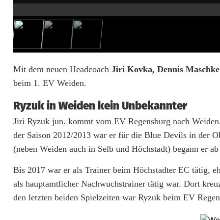
e
t
t
i
Mit dem neuen Headcoach
Jiri Kovka, Dennis Maschke
beim 1. EV Weiden.
e
r
Ryzuk in Weiden kein Unbekannter
Jiri Ryzuk jun. kommt vom EV Regensburg nach Weiden. 
t
der Saison 2012/2013 war er für die Blue Devils in der Ob
N
(neben Weiden auch in Selb und Höchstadt) begann er ab
a
Bis 2017 war er als Trainer beim Höchstadter EC tätig, 
c
als hauptamtlicher Nachwuchstrainer tätig war. Dort kre
h
den letzten beiden Spielzeiten war Ryzuk beim EV Regensb
w