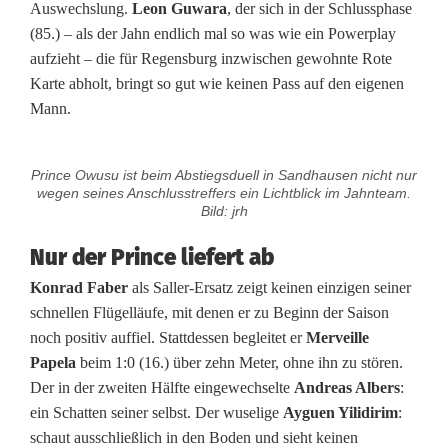
c
Auswechslung.
Leon Guwara
, der sich in der Schlussphase
(85.) – als der Jahn endlich mal so was wie ein Powerplay
h
aufzieht – die für Regensburg inzwischen gewohnte Rote
t
Karte abholt, bringt so gut wie keinen Pass auf den eigenen
Mann.
S
a
Prince Owusu ist beim Abstiegsduell in Sandhausen nicht nur
n
wegen seines Anschlusstreffers ein Lichtblick im Jahnteam.
Bild: jrh
d
Nur der Prince liefert ab
h
Konrad Faber
als Saller-Ersatz zeigt keinen einzigen seiner
a
schnellen Flügelläufe, mit denen er zu Beginn der Saison
noch positiv auffiel. Stattdessen begleitet er
Merveille
u
Papela
beim 1:0 (16.) über zehn Meter, ohne ihn zu stören.
s
Der in der zweiten Hälfte eingewechselte
Andreas Albers
:
ein Schatten seiner selbst. Der wuselige
Ayguen Yilidirim
:
e
schaut ausschließlich in den Boden und sieht keinen