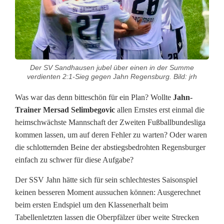
t
h
a
Der SV Sandhausen jubel über einen in der Summe
s
verdienten 2:1-Sieg gegen Jahn Regensburg. Bild: jrh
e
Was war das denn bitteschön für ein Plan? Wollte
Jahn-
n
Trainer Mersad Selimbegovic
allen Ernstes erst einmal die
heimschwächste Mannschaft der Zweiten Fußballbundesliga
-
kommen lassen, um auf deren Fehler zu warten? Oder waren
J
die schlotternden Beine der abstiegsbedrohten Regensburger
einfach zu schwer für diese Aufgabe?
a
Der SSV Jahn hätte sich für sein schlechtestes Saisonspiel
h
keinen besseren Moment aussuchen können: Ausgerechnet
n
beim ersten Endspiel um den Klassenerhalt beim
Tabellenletzten lassen die Oberpfälzer über weite Strecken