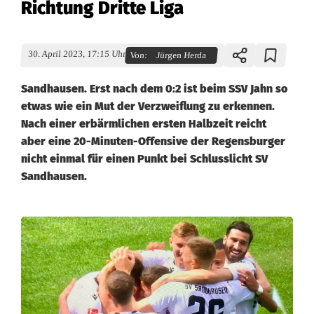
Richtung Dritte Liga
30. April 2023, 17:15 Uhr
Von:
Jürgen Herda
Sandhausen. Erst nach dem 0:2 ist beim SSV Jahn so
etwas wie ein Mut der Verzweiflung zu erkennen.
Nach einer erbärmlichen ersten Halbzeit reicht
aber eine 20-Minuten-Offensive der Regensburger
nicht einmal für einen Punkt bei Schlusslicht SV
Sandhausen.
A
n
g
s