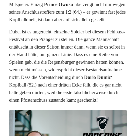
n
Mitspieler. Einzig
Prince Owusu
überzeugt nicht nur wegen
seines Anschlusstreffers zum 1:2 (64.) – er gewinnt fast jedes
R
Kopfballduell, ist dann aber auf sich allein gestellt.
i
Dabei ist es ungerecht, einzelne Spieler bei diesem Fehlpass-
c
Festival an den Pranger zu stellen. Die ganze Mannschaft
enttäuscht in dieser Saison immer dann, wenn sie es selbst in
h
der Hand hätte, auf ganzer Linie. Dass es eine Reihe von
t
Spielen gab, die die Regensburger gewinnen hätten können,
wenn nicht müssen, widerspricht dieser Bestandsaufnahme
u
nicht. Dass die Vorentscheidung durch
Dario Dumic‘
n
Kopfball (52.) nach einer dritten Ecke fällt, die es gar nicht
hätte geben dürfen, weil die erste fälschlicherweise durch
g
einen Pfostenschuss zustande kam: geschenkt!
D
r
i