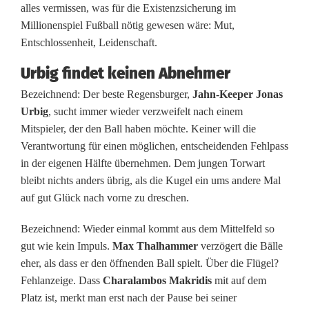
b
alles vermissen, was für die Existenzsicherung im
e
Millionenspiel Fußball nötig gewesen wäre: Mut,
Entschlossenheit, Leidenschaft.
i
Urbig findet keinen Abnehmer
S
Bezeichnend: Der beste Regensburger,
Jahn-Keeper Jonas
c
Urbig
, sucht immer wieder verzweifelt nach einem
h
Mitspieler, der den Ball haben möchte. Keiner will die
Verantwortung für einen möglichen, entscheidenden Fehlpass
l
in der eigenen Hälfte übernehmen. Dem jungen Torwart
u
bleibt nichts anders übrig, als die Kugel ein ums andere Mal
auf gut Glück nach vorne zu dreschen.
s
Bezeichnend: Wieder einmal kommt aus dem Mittelfeld so
s
gut wie kein Impuls.
Max Thalhammer
verzögert die Bälle
l
eher, als dass er den öffnenden Ball spielt. Über die Flügel?
Fehlanzeige. Dass
Charalambos Makridis
mit auf dem
i
Platz ist, merkt man erst nach der Pause bei seiner