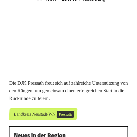
r
e
s
s
a
t
h
Die DJK Pressath freut sich auf zahlreiche Unterstützung von
den Rängen, um gemeinsam einen erfolgreichen Start in die
Rückrunde zu feiern.
Landkreis Neustadt/WN
Pressath
Neues in der Region