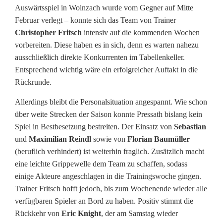
Auswärtsspiel in Wolnzach wurde vom Gegner auf Mitte
i
Februar verlegt – konnte sich das Team von Trainer
Christopher Fritsch
intensiv auf die kommenden Wochen
g
vorbereiten. Diese haben es in sich, denn es warten nahezu
a
ausschließlich direkte Konkurrenten im Tabellenkeller.
Entsprechend wichtig wäre ein erfolgreicher Auftakt in die
:
Rückrunde.
E
Allerdings bleibt die Personalsituation angespannt. Wie schon
r
über weite Strecken der Saison konnte Pressath bislang kein
Spiel in Bestbesetzung bestreiten. Der Einsatz von
Sebastian
s
und
Maximilian Reindl
sowie von
Florian Baumüller
t
(beruflich verhindert) ist weiterhin fraglich. Zusätzlich macht
eine leichte Grippewelle dem Team zu schaffen, sodass
e
einige Akteure angeschlagen in die Trainingswoche gingen.
s
Trainer Fritsch hofft jedoch, bis zum Wochenende wieder alle
verfügbaren Spieler an Bord zu haben. Positiv stimmt die
H
Rückkehr von
Eric Knight
, der am Samstag wieder