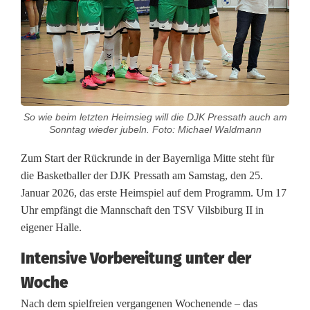
t
b
a
l
So wie beim letzten Heimsieg will die DJK Pressath auch am
l
Sonntag wieder jubeln. Foto: Michael Waldmann
B
Zum Start der Rückrunde in der Bayernliga Mitte steht für
a
die Basketballer der DJK Pressath am Samstag, den 25.
Januar 2026, das erste Heimspiel auf dem Programm. Um 17
y
Uhr empfängt die Mannschaft den TSV Vilsbiburg II in
e
eigener Halle.
r
Intensive Vorbereitung unter der
n
Woche
Nach dem spielfreien vergangenen Wochenende – das
l