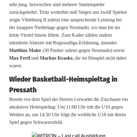
ü
sehr jung. Inzwischen sind mehrere Stammspieler
zurückgekehrt. Trotz weiterhin null Siegen aus zwölf Spielen
c
zeigte Vilsbiburg II zuletzt eine ansprechende Leistung bei
k
der knappen Niederlage gegen Neumarkt, wo man bis ins
letzte Viertel hinein führte. Zum Kader zählen zudem
r
talentierte Akteure mit Regionalliga-Erfahrung, darunter
u
Matthias Maier
(30 Punkte zuletzt gegen Neumarkt) sowie
Max Fertl
und
Markus Kraske,
die im Hinspiel nicht dabei
n
waren.
d
Wieder Basketball-Heimspieltag in
e
Pressath
f
Bereits vor dem Spiel der Herren I erwartet die Zuschauer ein
attraktiver Heimspieltag: Um 11:00 Uhr tritt die U10 gegen
ü
Weiden an, um 14:30 Uhr folgt die weibliche U18 mit ihrem
r
Spiel gegen Schwarzenfeld.
P