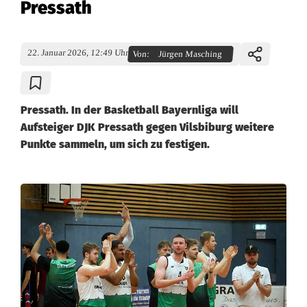
Pressath
22. Januar 2026, 12:49 Uhr
Von:
Jürgen Masching
Pressath. In der Basketball Bayernliga will
Aufsteiger DJK Pressath gegen Vilsbiburg weitere
Punkte sammeln, um sich zu festigen.
B
a
s
k
e