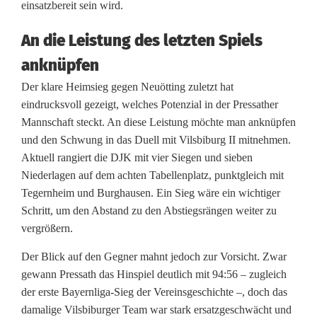
e
einsatzbereit sein wird.
i
An die Leistung des letzten Spiels
m
anknüpfen
s
Der klare Heimsieg gegen Neuötting zuletzt hat
eindrucksvoll gezeigt, welches Potenzial in der Pressather
p
Mannschaft steckt. An diese Leistung möchte man anknüpfen
i
und den Schwung in das Duell mit Vilsbiburg II mitnehmen.
Aktuell rangiert die DJK mit vier Siegen und sieben
e
Niederlagen auf dem achten Tabellenplatz, punktgleich mit
l
Tegernheim und Burghausen. Ein Sieg wäre ein wichtiger
Schritt, um den Abstand zu den Abstiegsrängen weiter zu
d
vergrößern.
e
Der Blick auf den Gegner mahnt jedoch zur Vorsicht. Zwar
r
gewann Pressath das Hinspiel deutlich mit 94:56 – zugleich
der erste Bayernliga-Sieg der Vereinsgeschichte –, doch das
R
damalige Vilsbiburger Team war stark ersatzgeschwächt und