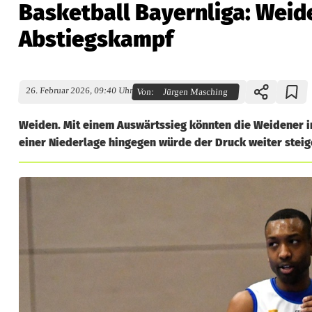
Basketball Bayernliga: Weid
Abstiegskampf
26. Februar 2026, 09:40 Uhr
Von:
Jürgen Masching
Weiden. Mit einem Auswärtssieg könnten die Weidener i
einer Niederlage hingegen würde der Druck weiter steig
B
a
s
k
e