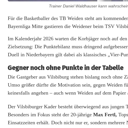
i
Trainer Daniel Waldhauser kann wahrscheinli
g
Für die Basketballer des TB Weiden steht am kommenden 
Bayernliga Mitte gastieren die Weidener beim TSV Vilsbib
a
:
Im Kalenderjahr 2026 warten die Korbjäger noch auf den 
Zielsetzung: Die Punktebilanz muss dringend aufgebesser
W
Duell in Niederbayern gilt dabei als klassisches „Vier-Pu
e
Gegner noch ohne Punkte in der Tabelle
i
Die Gastgeber aus Vilsbiburg stehen bislang noch ohne Z
d
Umso größer dürfte die Motivation sein, gegen Weiden für
e
keinesfalls angehen – auch wenn Weiden auf dem Papier al
n
Der Vilsbiburger Kader besteht überwiegend aus jungen T
b
Besonders im Fokus steht der 20-jährige
Max Fertl,
Tops
Einsatzzeiten erhält. Doch nicht nur er, sondern mehrer
r