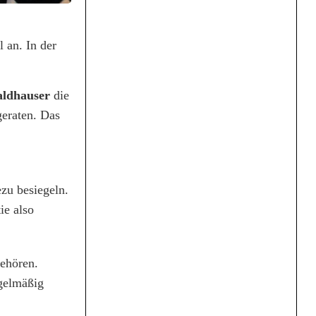
 an. In der
aldhauser
die
geraten. Das
zu besiegeln.
ie also
gehören.
egelmäßig