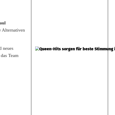
aul
 Alternativen
d neues
l das Team