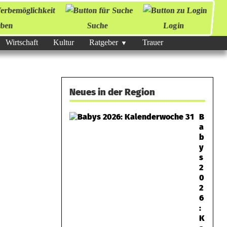
ben
Suche
Login
Wirtschaft
Kultur
Ratgeber
Trauer
Neues in der Region
B
a
b
y
s
2
0
2
6
:
K