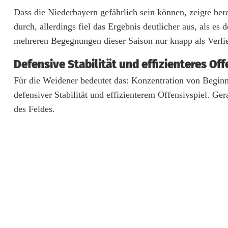
Dass die Niederbayern gefährlich sein können, zeigte be
a
durch, allerdings fiel das Ergebnis deutlicher aus, als es
u
mehreren Begegnungen dieser Saison nur knapp als Verli
c
Defensive Stabilität und effizienteres Off
h
Für die Weidener bedeutet das: Konzentration von Beginn 
t
defensiver Stabilität und effizienterem Offensivspiel. Ge
des Feldes.
d
r
i
n
g
e
n