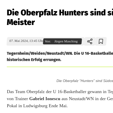
Die Oberpfalz Hunters sind 
Meister
07. Mai 2024, 13:45 Uhr
Von:
Jürgen Masching
Tegernheim/Weiden/Neustadt/WN. Die U 16-Basketballe
historischen Erfolg errungen.
D
Die Oberpfalz “Hunters” sind Südos
i
Das Team Oberpfalz der U 16-Basketballer gewann in Teg
e
von Trainer
Gabriel Ionescu
aus Neustadt/WN in der Ges
O
Pokal in Ludwigsburg Ende Mai.