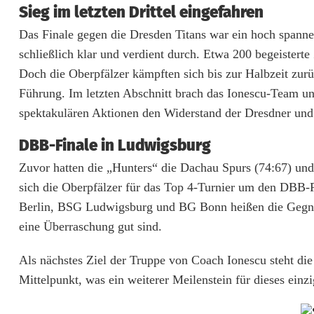
b
Sieg im letzten Drittel eingefahren
e
Das Finale gegen die Dresden Titans war ein hoch spanne
schließlich klar und verdient durch. Etwa 200 begeisterte 
r
Doch die Oberpfälzer kämpften sich bis zur Halbzeit zurü
p
Führung. Im letzten Abschnitt brach das Ionescu-Team 
f
spektakulären Aktionen den Widerstand der Dresdner und 
a
DBB-Finale in Ludwigsburg
l
Zuvor hatten die „Hunters“ die Dachau Spurs (74:67) und
sich die Oberpfälzer für das Top 4-Turnier um den DBB-Po
z
Berlin, BSG Ludwigsburg und BG Bonn heißen die Gegner 
H
eine Überraschung gut sind.
u
Als nächstes Ziel der Truppe von Coach Ionescu steht di
n
Mittelpunkt, was ein weiterer Meilenstein für dieses einz
t