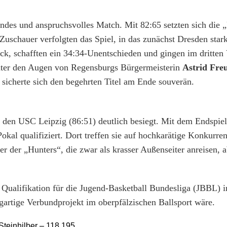
ndes und anspruchsvolles Match. Mit 82:65 setzten sich die 
Zuschauer verfolgten das Spiel, in das zunächst Dresden stark 
ck, schafften ein 34:34-Unentschieden und gingen im dritten V
unter den Augen von Regensburgs Bürgermeisterin
Astrid Fre
sicherte sich den begehrten Titel am Ende souverän.
 den USC Leipzig (86:51) deutlich besiegt. Mit dem Endspiel
kal qualifiziert. Dort treffen sie auf hochkarätige Konkurre
der „Hunters“, die zwar als krasser Außenseiter anreisen, 
e Qualifikation für die Jugend-Basketball Bundesliga (JBBL) 
igartige Verbundprojekt im oberpfälzischen Ballsport wäre.