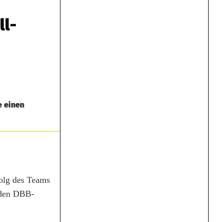
ll-
e einen
folg des Teams
 den DBB-