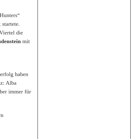
„Hunters“
startete.
iertel die
udenstein
mit
erfolg haben
nz: Alba
aber immer für
im