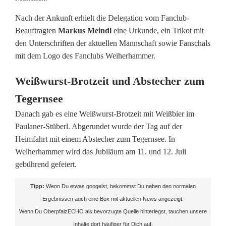
-
Nach der Ankunft erhielt die Delegation vom Fanclub-
Beauftragten
Markus Meindl
eine Urkunde, ein Trikot mit
F
den Unterschriften der aktuellen Mannschaft sowie Fanschals
a
mit dem Logo des Fanclubs Weiherhammer.
n
Weißwurst-Brotzeit und Abstecher zum
c
Tegernsee
l
Danach gab es eine Weißwurst-Brotzeit mit Weißbier im
Paulaner-Stüberl. Abgerundet wurde der Tag auf der
u
Heimfahrt mit einem Abstecher zum Tegernsee. In
b
Weiherhammer wird das Jubiläum am 11. und 12. Juli
gebührend gefeiert.
W
e
Tipp:
Wenn Du etwas googelst, bekommst Du neben den normalen
Ergebnissen auch eine Box mit aktuellen News angezeigt.
i
Wenn Du OberpfalzECHO als bevorzugte Quelle hinterlegst, tauchen unsere
h
Inhalte dort häufiger für Dich auf.