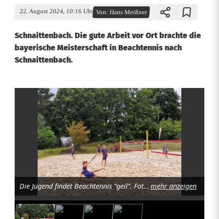
22. August 2024, 10:16 Uhr
Von:
Hans Meißner
Schnaittenbach. Die gute Arbeit vor Ort brachte die
bayerische Meisterschaft in Beachtennis nach
Schnaittenbach.
B
e
a
c
h
Die Jugend findet Beachtennis “geil”. Foto: Maria Müller
mehr anzeigen
t
e