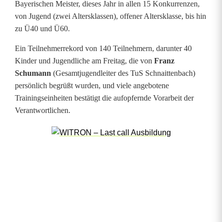
Bayerischen Meister, dieses Jahr in allen 15 Konkurrenzen,
i
von Jugend (zwei Altersklassen), offener Altersklasse, bis hin
zu Ü40 und Ü60.
t
Ein Teilnehmerrekord von 140 Teilnehmern, darunter 40
t
Kinder und Jugendliche am Freitag, die von
Franz
e
Schumann
(Gesamtjugendleiter des TuS Schnaittenbach)
persönlich begrüßt wurden, und viele angebotene
n
Trainingseinheiten bestätigt die aufopfernde Vorarbeit der
b
Verantwortlichen.
a
c
h