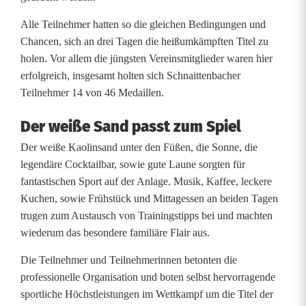
c
Alle Teilnehmer hatten so die gleichen Bedingungen und
h
Chancen, sich an drei Tagen die heißumkämpften Titel zu
holen. Vor allem die jüngsten Vereinsmitglieder waren hier
a
erfolgreich, insgesamt holten sich Schnaittenbacher
f
Teilnehmer 14 von 46 Medaillen.
t
Der weiße Sand passt zum Spiel
i
Der weiße Kaolinsand unter den Füßen, die Sonne, die
legendäre Cocktailbar, sowie gute Laune sorgten für
n
fantastischen Sport auf der Anlage. Musik, Kaffee, leckere
S
Kuchen, sowie Frühstück und Mittagessen an beiden Tagen
trugen zum Austausch von Trainingstipps bei und machten
c
wiederum das besondere familiäre Flair aus.
h
Die Teilnehmer und Teilnehmerinnen betonten die
n
professionelle Organisation und boten selbst hervorragende
sportliche Höchstleistungen im Wettkampf um die Titel der
a