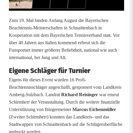
n
n
Zum 19. Mal fanden Anfang August die Bayerischen
i
Beachtennis-Meisterschaften in Schnaittenbach in
Kooperation mit dem Bayerischen Tennisverband statt. Vor
s
über 40 Jahren aus Italien kommend erfreut sich die
M
Funsportart immer größerer Beliebtheit, national wie auch
international, bei Jung und Alt.
e
Eigene Schläger für Turnier
i
Eigens für dieses Event wurden 16 Profi-
s
Beachtennisschläger angeschafft, gesponsert vom Landkreis
t
Amberg-Sulzbach. Landrat
Richard Reisinger
war erneut
Schirmherr der Veranstaltung. Durch die weitere finanzielle
e
Unterstützung von Bürgermeister
Marcus Eichenmüller
r
(Zweiter Schirmherr) konnten das Landkreis- und das
Stadtwappen von Schnaittenbach auf die Schlägeroberfläche
s
gedruckt werden.