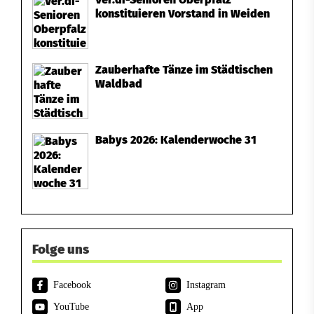
konstituieren Vorstand in Weiden
e
l
Zauberhafte Tänze im Städtischen
M
Waldbad
u
s
Babys 2026: Kalenderwoche 31
i
k
u
n
Folge uns
d
Facebook
Instagram
S
YouTube
App