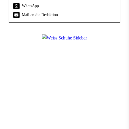
t
WhatsApp
i
Mail an die Redaktion
m
m
u
n
g