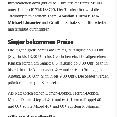
t
Informationen dazu gibt es bei Turnierleiter
Peter Müller
unter Telefon
0171/9183705
. Der Turnierleiter wird die
e
Titelkämpfe mit seinem Team
Sebastian Hüttner, Jan-
r
Michael Linsmeier
und
Günther Schatz
sicherlich wieder
mustergültig durchführen.
s
Sieger bekommen Preise
c
Die Jugend greift bereits am Freitag, 4. August, ab 14 Uhr
h
(Sign in bis 13.30 Uhr) ins Geschehen ein. Die allgemeinen
a
Klassen starten am Samstag, 5. August, ab 9.30 Uhr (Sign in
bis 9 Uhr), die Altersklassen 40+ und 60+ am Sonntag, 6.
f
August, ab 10 Uhr (Sign in bis 9.30 Uhr). Die Sieger werden
t
prämiert und es gibt Sachpreise.
e
Als Kategorien stehen Damen-Doppel, Herren-Doppel,
Mixed, Damen-Doppel 40+ und 60+, Herren-Doppel 40+
n
und 60+ sowie Mixed 40+ und 60+ auf dem Programm.
i