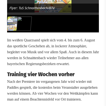
h
Flyer: TuS Schnaittenbach/BTV
t
e
n
n
Im weißen Quarzsand spielt sich vom 4. bis zum 6. August
i
das sportliche Geschehen ab, in lockerer Atmosphäre,
begleitet von Musik und vor allem Spaß. Auch in diesem Jahr
s
werden in Schnaittenbach wieder Teilnehmer aus allen
-
bayerischen Regierungsbezirken erwartet.
M
Training vier Wochen vorher
e
Nach der Premiere im vergangenen Jahr wird wieder mit
Paddles gespielt, die kostenlos beim Veranstalter ausgeliehen
i
werden können. Ab vier Wochen vor den Wettkämpfen kann
s
man auf einem Beachtennisfeld vor Ort trainieren.