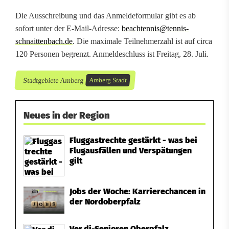
o
Die Ausschreibung und das Anmeldeformular gibt es ab
sofort unter der E-Mail-Adresse:
beachtennis@tennis-
s
schnaittenbach.de
. Die maximale Teilnehmerzahl ist auf circa
p
120 Personen begrenzt. Anmeldeschluss ist Freitag, 28. Juli.
h
Stadtgebiete Amberg
Amberg Stadt
ä
r
Neues in der Region
e
Fluggastrechte gestärkt - was bei
m
Flugausfällen und Verspätungen
gilt
i
t
Jobs der Woche: Karrierechancen in
der Nordoberpfalz
v
i
Ver.di-Senioren Oberpfalz