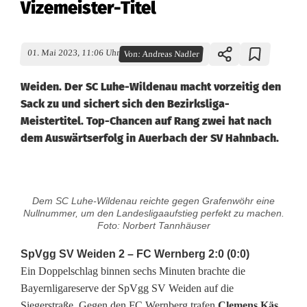
Vizemeister-Titel
01. Mai 2023, 11:06 Uhr
Von:
Andreas Nadler
Weiden. Der SC Luhe-Wildenau macht vorzeitig den
Sack zu und sichert sich den Bezirksliga-
Meistertitel. Top-Chancen auf Rang zwei hat nach
dem Auswärtserfolg in Auerbach der SV Hahnbach.
B
Dem SC Luhe-Wildenau reichte gegen Grafenwöhr eine
e
Nullnummer, um den Landesligaaufstieg perfekt zu machen.
Foto: Norbert Tannhäuser
z
SpVgg SV Weiden 2 – FC Wernberg 2:0 (0:0)
i
Ein Doppelschlag binnen sechs Minuten brachte die
Bayernligareserve der SpVgg SV Weiden auf die
r
Siegerstraße. Gegen den FC Wernberg trafen
Clemens Käs