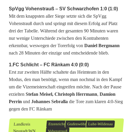
i
SpVgg Vohenstrauß – SV Schwarzhofen 1:0 (1:0)
s
Mit dem knappsten aller Siege setzte sich die SpVgg
Vohenstrauß durch und springt mit diesem Erfolg auf Platz
t
drei der Tabelle. Während der gesamten 90 Minuten waren
e
nur wenige Unterschiede zwischen den Kontrahenten
erkennbar, weswegen der Torerfolg von
Daniel Bergmann
r
nach 28 Minuten der einzige und entscheidende blieb.
-
1.FC Schlicht – FC Ränkam 4:0 (0:0)
T
Erst zur zweiten Hälfte schaltete das Heimteam in den
Modus, den man benötigt, wenn man nochmal in den Kampf
i
um die Vizemeisterschaft eingreifen möchte. Nach der Pause
t
erzielten
Stefan Meisel,
Christoph Herrmann
,
Damion
Perrin
und
Johannes Sebralla
die Tore zum klaren 4:0-Sieg
e
gegen den FC Ränkam
l
Landkreis
Etzenricht
Grafenwöhr
Luhe-Wildenau
Neustadt/WN
Vohenstrauß