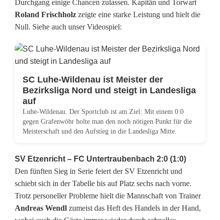
Durchgang einige Chancen zulassen. Kapitän und Torwart
a
Roland Frischholz
zeigte eine starke Leistung und hielt die
Null. Siehe auch unser Videospiel:
h
n
b
SC Luhe-Wildenau ist Meister der
a
Bezirksliga Nord und steigt in Landesliga
auf
c
Luhe-Wildenau. Der Sportclub ist am Ziel: Mit einem 0:0
gegen Grafenwöhr holte man den noch nötigen Punkt für die
h
Meisterschaft und den Aufstieg in die Landesliga Mitte.
w
SV Etzenricht – FC Untertraubenbach 2:0 (1:0)
a
Den fünften Sieg in Serie feiert der SV Etzenricht und
h
schiebt sich in der Tabelle bis auf Platz sechs nach vorne.
Trotz personeller Probleme hielt die Mannschaft von Trainer
r
Andreas Wendl
zumeist das Heft des Handels in der Hand,
t