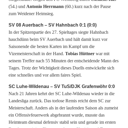
k
(54.) und
Antonio Herrmann
(60.) kurz nach der Pause
zum Weidener Heimsieg.
s
SV 08 Auerbach – SV Hahnbach 0:1 (0:0)
l
In der Spitzenpartie des 27. Spieltages siegte Hahnbach
i
hauchdünn beim SV Auerbach und hält damit kurz vor
Saisonende die besten Karten im Kampf um die
g
Vizemeisterschaft in der Hand.
Tobias Hüttner
war mit
a
seinem Treffer nach 55 Minuten der entscheidende Mann des
Tages. Trotz der Wichtigkeit dieses Duells entwickelte sich
N
eine schnelles und vor allem faires Spiel.
o
SC Luhe-Wildenau – SV TuS/DJK Grafenwöhr 0:0
r
Nach 21 Jahren kehrt der SC Luhe-Wildenau wieder in die
Landesliga zurück. Das torlose Remis reicht dem SC zur
d
Meisterschaft. Anders als in der laufenden Saison als zumeist
:
ein Offensivfeuerwerk abgebrannt wurde, musste das
Heimteam diesmal defensiv stabil sein und gerade im ersten
H