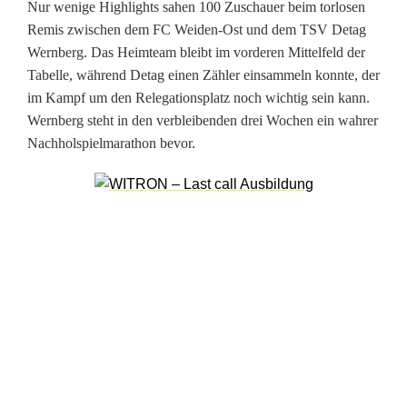
a
Nur wenige Highlights sahen 100 Zuschauer beim torlosen
Remis zwischen dem FC Weiden-Ost und dem TSV Detag
u
Wernberg. Das Heimteam bleibt im vorderen Mittelfeld der
f
Tabelle, während Detag einen Zähler einsammeln konnte, der
im Kampf um den Relegationsplatz noch wichtig sein kann.
d
Wernberg steht in den verbleibenden drei Wochen ein wahrer
e
Nachholspielmarathon bevor.
n
V
i
z
e
m
e