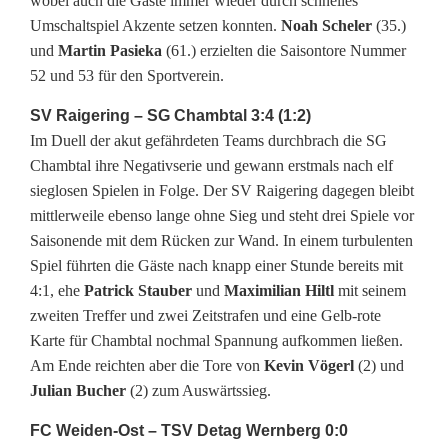
wobei auch die Gäste immer wieder durch schnelles
Umschaltspiel Akzente setzen konnten.
Noah Scheler
(35.)
s
und
Martin Pasieka
(61.) erzielten die Saisontore Nummer
e
52 und 53 für den Sportverein.
i
SV Raigering – SG Chambtal 3:4 (1:2)
Im Duell der akut gefährdeten Teams durchbrach die SG
n
Chambtal ihre Negativserie und gewann erstmals nach elf
e
sieglosen Spielen in Folge. Der SV Raigering dagegen bleibt
mittlerweile ebenso lange ohne Sieg und steht drei Spiele vor
C
Saisonende mit dem Rücken zur Wand. In einem turbulenten
h
Spiel führten die Gäste nach knapp einer Stunde bereits mit
4:1, ehe
Patrick Stauber
und
Maximilian Hiltl
mit seinem
a
zweiten Treffer und zwei Zeitstrafen und eine Gelb-rote
n
Karte für Chambtal nochmal Spannung aufkommen ließen.
Am Ende reichten aber die Tore von
Kevin Vögerl
(2) und
c
Julian Bucher
(2) zum Auswärtssieg.
e
FC Weiden-Ost – TSV Detag Wernberg 0:0