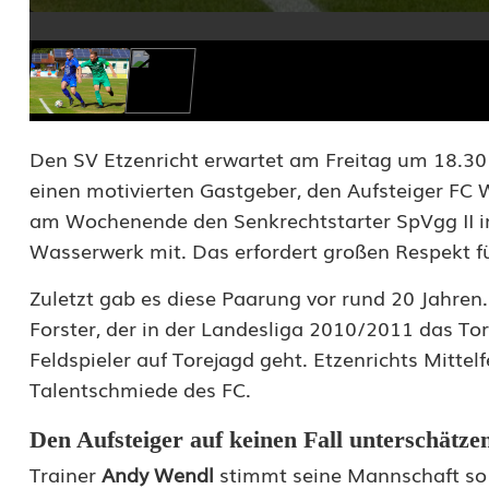
e
i
z
v
Den SV Etzenricht erwartet am Freitag um 18.30 
einen motivierten Gastgeber, den Aufsteiger FC 
o
am Wochenende den Senkrechtstarter SpVgg II 
l
Wasserwerk mit. Das erfordert großen Respekt fü
l
Zuletzt gab es diese Paarung vor rund 20 Jahren
e
Forster, der in der Landesliga 2010/2011 das Tor 
Feldspieler auf Torejagd geht. Etzenrichts Mittel
s
Talentschmiede des FC.
D
Den Aufsteiger auf keinen Fall unterschätze
e
Trainer
Andy Wendl
stimmt seine Mannschaft so 
r