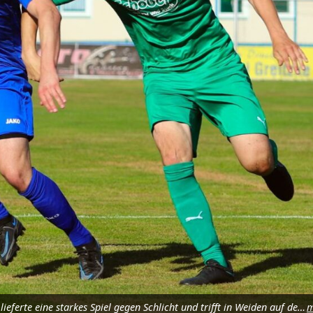
Etzenrichts Mittelfeldspieler Tom Griesbeck (blaue Spielkleidung) lieferte eine starkes Spiel gegen Schlicht und trifft in Weiden auf den Verein, bei dem er lange Jahre vor seinem Wechsel nach Plößberg spielte. Foto: Rudi Walberer
m