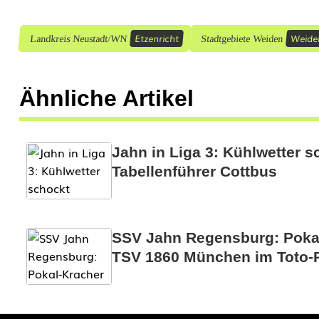
i
c
Etzenricht
Weide
Landkreis Neustadt/WN
Stadtgebiete Weiden
h
t
Ähnliche Artikel
b
e
Jahn in Liga 3: Kühlwetter s
i
Tabellenführer Cottbus
m
s
SSV Jahn Regensburg: Poka
t
TSV 1860 München im Toto-P
a
r