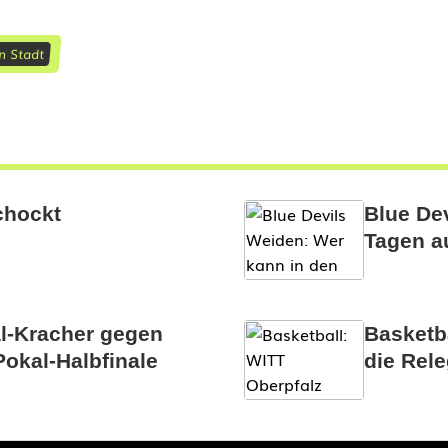
n Stadt
chockt
Blue De
Tagen a
l-Kracher gegen
Basketba
okal-Halbfinale
die Rel