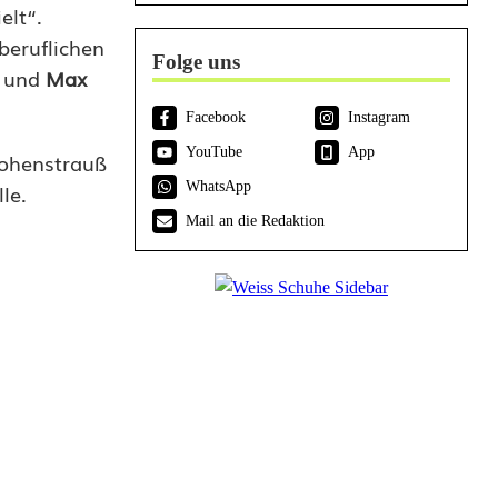
elt“.
beruflichen
Folge uns
und
Max
Facebook
Instagram
YouTube
App
Vohenstrauß
WhatsApp
le.
Mail an die Redaktion