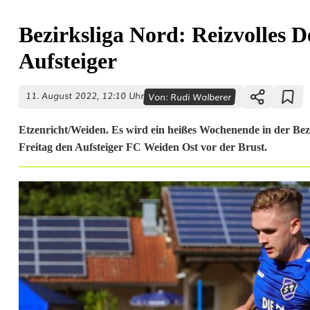
Bezirksliga Nord: Reizvolles D
Aufsteiger
11. August 2022, 12:10 Uhr
Von:
Rudi Walberer
Etzenricht/Weiden. Es wird ein heißes Wochenende in der Bezi
Freitag den Aufsteiger FC Weiden Ost vor der Brust.
B
e
z
i
r