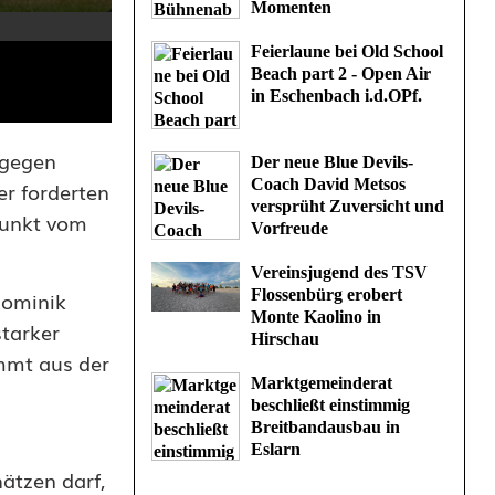
Momenten
Feierlaune bei Old School
Beach part 2 - Open Air
in Eschenbach i.d.OPf.
 gegen
Der neue Blue Devils-
Coach David Metsos
er forderten
versprüht Zuversicht und
Punkt vom
Vorfreude
Vereinsjugend des TSV
Flossenbürg erobert
Dominik
Monte Kaolino in
starker
Hirschau
mmt aus der
Marktgemeinderat
beschließt einstimmig
Breitbandausbau in
Eslarn
ätzen darf,