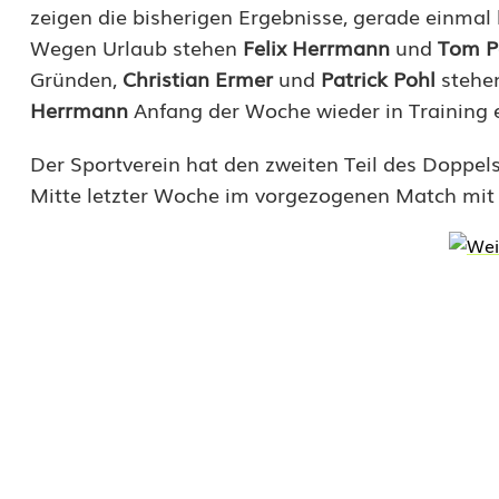
zeigen die bisherigen Ergebnisse, gerade einmal k
b
Wegen Urlaub stehen
Felix Herrmann
und
Tom P
Gründen,
Christian Ermer
und
Patrick Pohl
stehen
y
Herrmann
Anfang der Woche wieder in Training 
f
Der Sportverein hat den zweiten Teil des Doppel
ü
Mitte letzter Woche im vorgezogenen Match mit 3
r
E
t
z
e
n
r