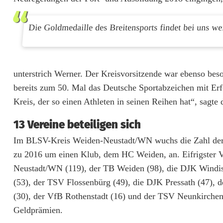
i
Die Goldmedaille des Breitensports findet bei uns we
m
S
p
unterstrich Werner. Der Kreisvorsitzende war ebenso beso
o
bereits zum 50. Mal das Deutsche Sportabzeichen mit Erf
Kreis, der so einen Athleten in seinen Reihen hat“, sagte
r
t
13 Vereine beteiligen sich
Im BLSV-Kreis Weiden-Neustadt/WN wuchs die Zahl der si
a
zu 2016 um einen Klub, dem HC Weiden, an. Eifrigster Ve
b
Neustadt/WN (119), der TB Weiden (98), die DJK Windi
z
(53), der TSV Flossenbürg (49), die DJK Pressath (47),
(30), der VfB Rothenstadt (16) und der TSV Neunkirchen 
e
Geldprämien.
i