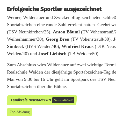
i
Erfolgreiche Sportler ausgezeichnet
n
Werner, Wildenauer und Zwickenpflug zeichneten schließl
V
Sportabzeichen eine runde Zahl erreicht hatten. Geehrt 
o
(TSV Neunkirchen/25),
Anton Bäuml
(TV Vohenstrauß/
r
Weiherhammer/30),
Georg Breu
(TV Vohenstrauß/30),
J
Simbeck
(BVS Weiden/40),
Winfried Kraus
(DJK Neust
r
Weiden/40) und
Josef Liebisch
(TB Weiden/50).
e
Zum Abschluss wies Wildenauer auf zwei wichtige Termin
i
Realschule Weiden der diesjährige Sportabzeichen-Tag des
t
Mai von 9.30 bis 16 Uhr geht im Sportpark des TSV Neut
Sportabzeichen über die Bühne.
e
r
Landkreis Neustadt/WN
Neustadt/WN
Top-Meldung