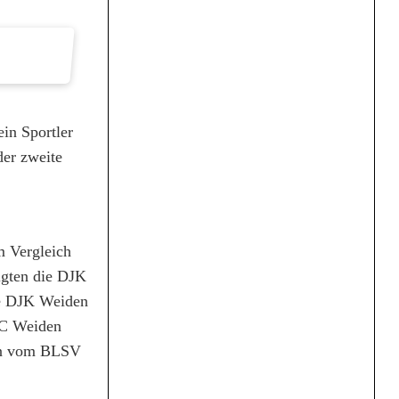
n Sportler
der zweite
m Vergleich
lgten die DJK
ie DJK Weiden
HC Weiden
hön vom BLSV