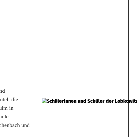
und
tel, die
ulm in
hule
schenbach und