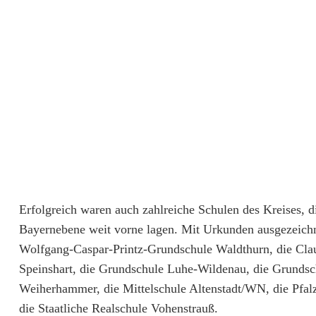
c
h
e
n
w
e
i
t
Erfolgreich waren auch zahlreiche Schulen des Kreises, 
Bayernebene weit vorne lagen. Mit Urkunden ausgezeich
e
Wolfgang-Caspar-Printz-Grundschule Waldthurn, die Cla
r
Speinshart, die Grundschule Luhe-Wildenau, die Grunds
e
Weiherhammer, die Mittelschule Altenstadt/WN, die Pfal
die Staatliche Realschule Vohenstrauß.