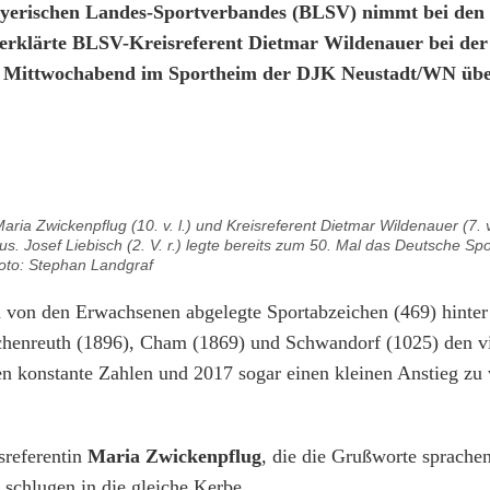
yerischen Landes-Sportverbandes (BLSV) nimmt bei den
es erklärte BLSV-Kreisreferent Dietmar Wildenauer bei der
am Mittwochabend im Sportheim der DJK Neustadt/WN übe
aria Zwickenpflug (10. v. l.) und Kreisreferent Dietmar Wildenauer (7. v
us. Josef Liebisch (2. V. r.) legte bereits zum 50. Mal das Deutsche Sp
oto: Stephan Landgraf
en von den Erwachsenen abgelegte Sportabzeichen (469) hinte
rschenreuth (1896), Cham (1869) und Schwandorf (1025) den v
ren konstante Zahlen und 2017 sogar einen kleinen Anstieg zu
sreferentin
Maria Zwickenpflug
, die die Grußworte sprachen
schlugen in die gleiche Kerbe.