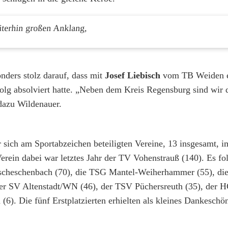
iterhin großen Anklang,
nders stolz darauf, dass mit
Josef Liebisch
vom TB Weiden ei
olg absolviert hatte. „Neben dem Kreis Regensburg sind wir 
 dazu Wildenauer.
ch am Sportabzeichen beteiligten Vereine, 13 insgesamt, i
rein dabei war letztes Jahr der TV Vohenstrauß (140). Es fo
scheschenbach (70), die TSG Mantel-Weiherhammer (55), d
 der SV Altenstadt/WN (46), der TSV Püchersreuth (35), der 
(6). Die fünf Erstplatzierten erhielten als kleines Dankesc