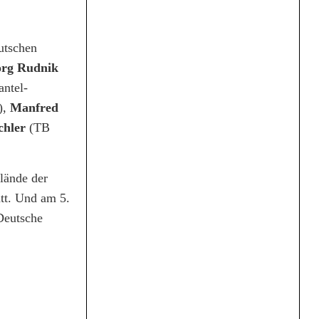
utschen
org Rudnik
ntel-
),
Manfred
chler
(TB
lände der
att. Und am 5.
Deutsche