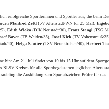
ich erfolgreiche Sportlerinnen und Sportler aus, die beim De
wurden
Manfred Zettl
(SV Altenstadt/WN für 25 Mal),
Ingeb
25),
Edith Wloka
(DJK Neustadt/30),
Franz Stangl
(TSG Ma
osef Bayer
(TB Weiden/35),
Josef Kick
(TV Vohenstrauß/35
adt/40),
Helga Sautter
(TSV Neunkirchen/40),
Herbert Tis
e hin: Am 21. Juli findet von 10 bis 15 Uhr auf dem Sportge
 BLSV-Kreises für alle Sportbegeisterten jeglichen Alters st
raubling die Ausbildung zum Sportabzeichen-Prüfer für das 