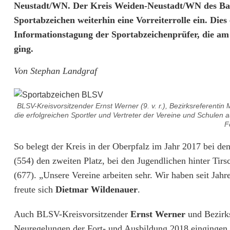
B
Neustadt/WN. Der Kreis Weiden-Neustadt/WN des Ba
Sportabzeichen weiterhin eine Vorreiterrolle ein. Di
L
Informationstagung der Sportabzeichenprüfer, die 
S
ging.
V
Von Stephan Landgraf
-
K
BLSV-Kreisvorsitzender Ernst Werner (9. v. r.), Bezirksreferentin M
die erfolgreichen Sportler und Vertreter der Vereine und Schulen a
r
F
e
So belegt der Kreis in der Oberpfalz im Jahr 2017 bei d
(554) den zweiten Platz, bei den Jugendlichen hinter Ti
i
(677). „Unsere Vereine arbeiten sehr. Wir haben seit Jah
s
freute sich
Dietmar Wildenauer
.
b
Auch BLSV-Kreisvorsitzender
Ernst Werner
und Bezirk
e
Neuregelungen der Fort- und Ausbildung 2018 eingingen, 