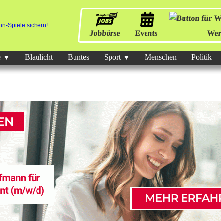
Jobbörse
Events
Wer
e
Blaulicht
Buntes
Sport
Menschen
Politik