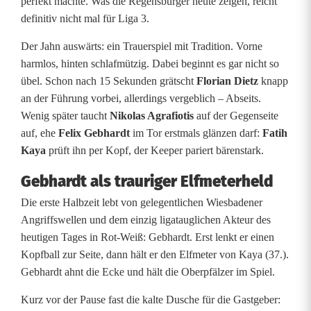
perfekt machte. Was die Regensburger heute zeigen, reicht
definitiv nicht mal für Liga 3.
Der Jahn auswärts: ein Trauerspiel mit Tradition. Vorne
harmlos, hinten schlafmützig. Dabei beginnt es gar nicht so
übel. Schon nach 15 Sekunden grätscht
Florian Dietz
knapp
an der Führung vorbei, allerdings vergeblich – Abseits.
Wenig später taucht
Nikolas Agrafiotis
auf der Gegenseite
auf, ehe
Felix Gebhardt
im Tor erstmals glänzen darf:
Fatih
Kaya
prüft ihn per Kopf, der Keeper pariert bärenstark.
Gebhardt als trauriger Elfmeterheld
Die erste Halbzeit lebt von gelegentlichen Wiesbadener
Angriffswellen und dem einzig ligatauglichen Akteur des
heutigen Tages in Rot-Weiß: Gebhardt. Erst lenkt er einen
Kopfball zur Seite, dann hält er den Elfmeter von Kaya (37.).
Gebhardt ahnt die Ecke und hält die Oberpfälzer im Spiel.
Kurz vor der Pause fast die kalte Dusche für die Gastgeber: