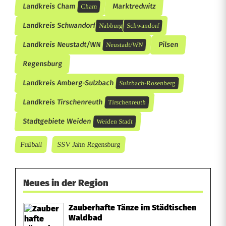
Landkreis Cham
Marktredwitz
Cham
Landkreis Schwandorf
Nabburg
Schwandorf
Landkreis Neustadt/WN
Pilsen
Neustadt/WN
Regensburg
Landkreis Amberg-Sulzbach
Sulzbach-Rosenberg
Landkreis Tirschenreuth
Tirschenreuth
Stadtgebiete Weiden
Weiden Stadt
Fußball
SSV Jahn Regensburg
Neues in der Region
Zauberhafte Tänze im Städtischen
Waldbad