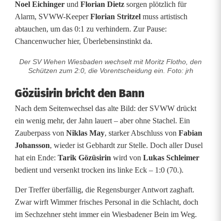
Noel Eichinger
und
Florian Dietz
sorgen plötzlich für
Alarm, SVWW-Keeper
Florian Stritzel
muss artistisch
abtauchen, um das 0:1 zu verhindern. Zur Pause:
Chancenwucher hier, Überlebensinstinkt da.
Der SV Wehen Wiesbaden wechselt mit Moritz Flotho, den
Schützen zum 2:0, die Vorentscheidung ein. Foto: jrh
Gözüsirin bricht den Bann
Nach dem Seitenwechsel das alte Bild: der SVWW drückt
ein wenig mehr, der Jahn lauert – aber ohne Stachel. Ein
Zauberpass von
Niklas May
, starker Abschluss von
Fabian
Johansson
, wieder ist Gebhardt zur Stelle. Doch aller Dusel
hat ein Ende:
Tarik Gözüsirin
wird von
Lukas Schleimer
bedient und versenkt trocken ins linke Eck – 1:0 (70.).
Der Treffer überfällig, die Regensburger Antwort zaghaft.
Zwar wirft Wimmer frisches Personal in die Schlacht, doch
im Sechzehner steht immer ein Wiesbadener Bein im Weg.