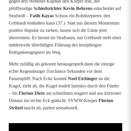
gegen den Wehener Kapitän den Körper rein, der
e
pfeiffreudige
Schiedsrichter Kevin Behrens
entscheidet auf
h
Strafstoß –
Fatih Kayas
Schuss ein Rohrkrepierer, den
Gebhardt festhalten kann (37.). Statt aus diesem Momentum
e
positive Impulse zu ziehen, lassen sich die Gäste jetzt
n
überrennen. Es brennt im Strafraum, nur Gebhardt steht einer
mittlerweile überfälligen Führung des letztjährigen
n
Relegationsgegners im Weg.
o
Mehr zufällig als gekonnt herausgespielt dann die einzige
c
echte Regensburger Torchance Sekunden vor dem
Pausenpfiff: Nach Ecke kommt
Noel Eichinger
an die
h
Kugel, zieht ab, die Kugel trudelt harmlos durch den Fünfer
e
– bis
Florian Dietz
am schnellsten reagiert und aus kürzester
Distanz ins rechte Eck grätscht. SVWW-Keeper
Florian
i
Stritzel
taucht ab, pariert sensationell.
n
m