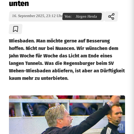
unten
16. September 2025, 23:12 Uhr
Von:
Jürgen Herda
Wiesbaden. Man möchte gerne auf Besserung
hoffen. Nicht nur bei Nuancen. Wir wünschen dem
Jahn Woche für Woche das Licht am Ende eines
langen Tunnels. Was die Regensburger beim SV
Wehen-Wiesbaden abliefern, ist aber an Dürftigkeit
kaum mehr zu unterbieten.
J
a
h