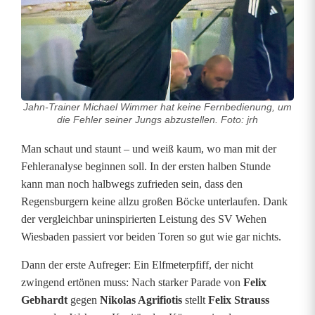
n
i
n
L
i
Jahn-Trainer Michael Wimmer hat keine Fernbedienung, um
die Fehler seiner Jungs abzustellen. Foto: jrh
g
Man schaut und staunt – und weiß kaum, wo man mit der
a
Fehleranalyse beginnen soll. In der ersten halben Stunde
kann man noch halbwegs zufrieden sein, dass den
3
Regensburgern keine allzu großen Böcke unterlaufen. Dank
:
der vergleichbar uninspirierten Leistung des SV Wehen
Wiesbaden passiert vor beiden Toren so gut wie gar nichts.
I
Dann der erste Aufreger: Ein Elfmeterpfiff, der nicht
n
zwingend ertönen muss: Nach starker Parade von
Felix
W
Gebhardt
gegen
Nikolas Agrifiotis
stellt
Felix Strauss