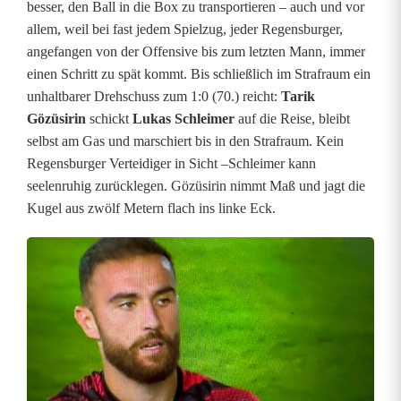
besser, den Ball in die Box zu transportieren – auch und vor
r
allem, weil bei fast jedem Spielzug, jeder Regensburger,
angefangen von der Offensive bis zum letzten Mann, immer
u
einen Schritt zu spät kommt. Bis schließlich im Strafraum ein
n
unhaltbarer Drehschuss zum 1:0 (70.) reicht:
Tarik
Gözüsirin
schickt
Lukas Schleimer
auf die Reise, bleibt
g
selbst am Gas und marschiert bis in den Strafraum. Kein
n
Regensburger Verteidiger in Sicht –Schleimer kann
seelenruhig zurücklegen. Gözüsirin nimmt Maß und jagt die
a
Kugel aus zwölf Metern flach ins linke Eck.
c
h
u
n
t
e