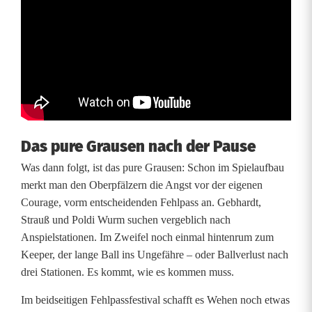
a
l
e
i
n
e
Das pure Grausen nach der Pause
Was dann folgt, ist das pure Grausen: Schon im Spielaufbau
S
merkt man den Oberpfälzern die Angst vor der eigenen
t
Courage, vorm entscheidenden Fehlpass an. Gebhardt,
Strauß und Poldi Wurm suchen vergeblich nach
e
Anspielstationen. Im Zweifel noch einmal hintenrum zum
i
Keeper, der lange Ball ins Ungefähre – oder Ballverlust nach
drei Stationen. Es kommt, wie es kommen muss.
g
Im beidseitigen Fehlpassfestival schafft es Wehen noch etwas
e