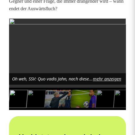
Gegner und einer Frage, die immer drängender wird – wann
endet der Auswärtsfluch?
Oh weh, SSV: Quo vadis Jahn, nach dieser unterirdischen Leistung beim SV Wehen Wiesbaden? Foto: jrh
mehr anzeigen