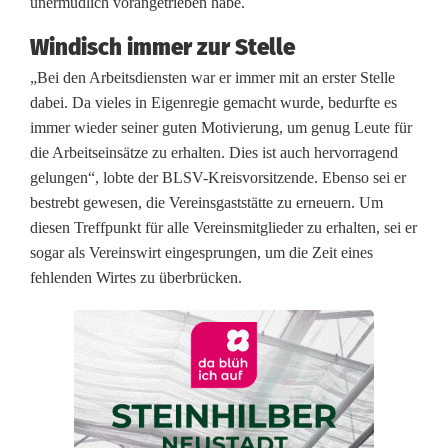
unermüdlich vorangetrieben habe.
r
Windisch immer zur Stelle
W
„Bei den Arbeitsdiensten war er immer mit an erster Stelle
i
dabei. Da vieles in Eigenregie gemacht wurde, bedurfte es
n
immer wieder seiner guten Motivierung, um genug Leute für
die Arbeitseinsätze zu erhalten. Dies ist auch hervorragend
d
gelungen“, lobte der BLSV-Kreisvorsitzende. Ebenso sei er
i
bestrebt gewesen, die Vereinsgaststätte zu erneuern. Um
diesen Treffpunkt für alle Vereinsmitglieder zu erhalten, sei er
s
sogar als Vereinswirt eingesprungen, um die Zeit eines
fehlenden Wirtes zu überbrücken.
c
h