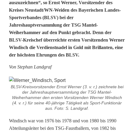
o
auszuzeichnen“, so Ernst Werner, Vorsitzender des
Kreises Neustadt/WN-Weiden des Bayerischen Landes-
l
Sportverbandes (BLSV) bei der
d
Jahreshauptversammlung der TSG Mantel-
Weiherhammer auf den Punkt gebracht. Denn der
u
BLSV-Kreischef überreichte ersten Vorsitzenden Werner
n
Windisch die Verdienstnadel in Gold mit Brillanten, eine
der höchsten Ehrungen des BLSV.
d
Von Stephan Landgraf
B
r
BLSV-Kreisvorsitzender Ernst Werner (3. v. r.) zeichnete bei
i
der Jahreshauptversammlung der TSG Mantel-
Weiherhammer den ersten Vorsitzenden Werner Windisch
l
(4. v. r.) für seine 40-jährige Tätigkeit als Sport-Funktionär
aus. Foto: S. Landgraf.
l
Windisch war von 1976 bis 1978 und von 1980 bis 1990
a
Abteilungsleiter bei den TSG-Faustballern, von 1982 bis