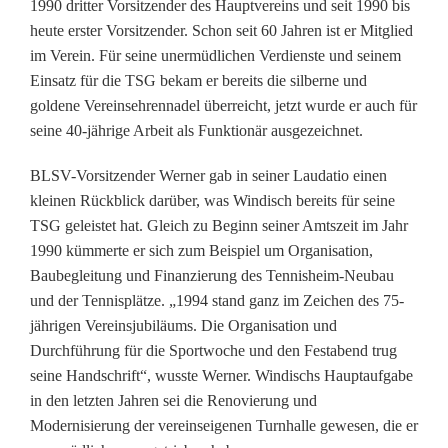
n
1990 dritter Vorsitzender des Hauptvereins und seit 1990 bis
heute erster Vorsitzender. Schon seit 60 Jahren ist er Mitglied
t
im Verein. Für seine unermüdlichen Verdienste und seinem
e
Einsatz für die TSG bekam er bereits die silberne und
goldene Vereinsehrennadel überreicht, jetzt wurde er auch für
n
seine 40-jährige Arbeit als Funktionär ausgezeichnet.
f
BLSV-Vorsitzender Werner gab in seiner Laudatio einen
ü
kleinen Rückblick darüber, was Windisch bereits für seine
TSG geleistet hat. Gleich zu Beginn seiner Amtszeit im Jahr
r
1990 kümmerte er sich zum Beispiel um Organisation,
W
Baubegleitung und Finanzierung des Tennisheim-Neubau
und der Tennisplätze. „1994 stand ganz im Zeichen des 75-
e
jährigen Vereinsjubiläums. Die Organisation und
r
Durchführung für die Sportwoche und den Festabend trug
seine Handschrift“, wusste Werner. Windischs Hauptaufgabe
n
in den letzten Jahren sei die Renovierung und
e
Modernisierung der vereinseigenen Turnhalle gewesen, die er