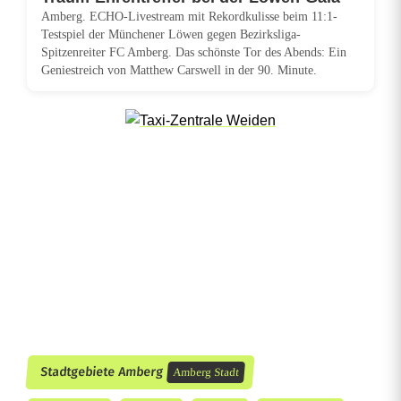
Amberg. ECHO-Livestream mit Rekordkulisse beim 11:1-
1
Testspiel der Münchener Löwen gegen Bezirksliga-
Spitzenreiter FC Amberg. Das schönste Tor des Abends: Ein
8
Geniestreich von Matthew Carswell in der 90. Minute.
6
0
M
ü
n
c
h
e
n
Stadtgebiete Amberg
Amberg Stadt