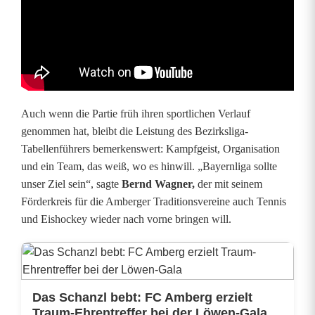
b
e
r
g
Auch wenn die Partie früh ihren sportlichen Verlauf
g
genommen hat, bleibt die Leistung des Bezirksliga-
e
Tabellenführers bemerkenswert: Kampfgeist, Organisation
und ein Team, das weiß, wo es hinwill. „Bayernliga sollte
g
unser Ziel sein“, sagte
Bernd Wagner,
der mit seinem
e
Förderkreis für die Amberger Traditionsvereine auch Tennis
und Eishockey wieder nach vorne bringen will.
n
T
S
Das Schanzl bebt: FC Amberg erzielt
V
Traum-Ehrentreffer bei der Löwen-Gala