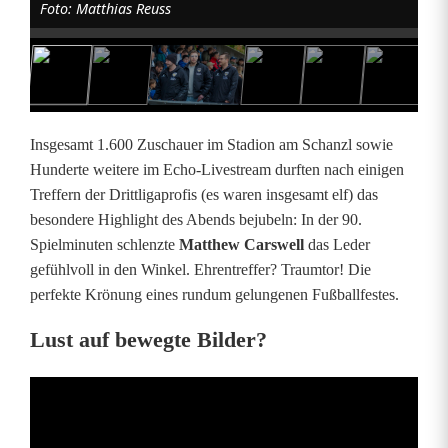
Foto: Matthias Reuss
&
B
i
l
Insgesamt 1.600 Zuschauer im Stadion am Schanzl sowie
d
Hunderte weitere im Echo-Livestream durften nach einigen
Treffern der Drittligaprofis (es waren insgesamt elf) das
e
besondere Highlight des Abends bejubeln: In der 90.
r
Spielminuten schlenzte
Matthew Carswell
das Leder
gefühlvoll in den Winkel. Ehrentreffer? Traumtor! Die
:
perfekte Krönung eines rundum gelungenen Fußballfestes.
F
Lust auf bewegte Bilder?
C
A
m