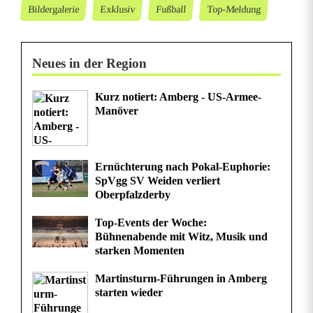
–
Bildergalerie
Exklusiv
Fußball
Top-Meldung
e
i
Neues in der Region
n
Kurz notiert: Amberg - US-Armee-
V
Manöver
o
l
Ernüchterung nach Pokal-Euphorie:
SpVgg SV Weiden verliert
l
Oberpfalzderby
t
Top-Events der Woche:
r
Bühnenabende mit Witz, Musik und
starken Momenten
e
Martinsturm-Führungen in Amberg
f
starten wieder