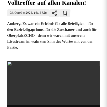
Volltreffer auf allen Kanälen!
08. Oktober 2025, 16:15 Uhr
Amberg. Es war ein Erlebnis für alle Beteiligten – für
den Bezirksligaprimus, für die Zuschauer und auch für
OberpfalzECHO - denn wir waren mit unserem
Livestream im wahrsten Sinn des Wortes mit von der
Partie.
V
i
d
e
o