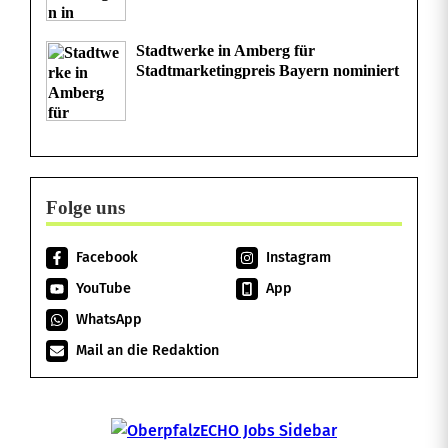
f
e
Stadtwerke in Amberg für
Stadtmarketingpreis Bayern nominiert
r
a
u
f
Folge uns
a
Facebook
Instagram
l
YouTube
App
l
WhatsApp
e
Mail an die Redaktion
n
K