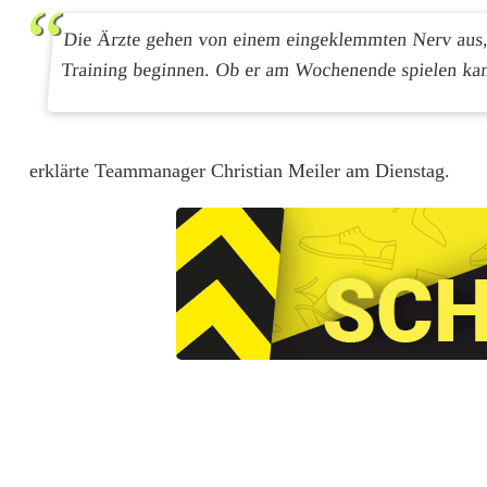
D
Die Ärzte gehen von einem eingeklemmten Nerv aus,
e
Training beginnen. Ob er am Wochenende spielen kan
v
i
l
erklärte Teammanager Christian Meiler am Dienstag.
s
T
o
r
w
a
r