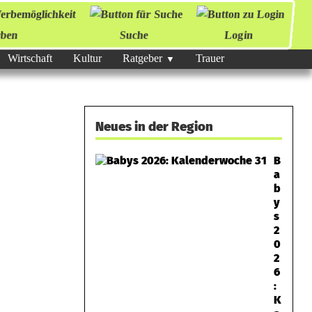
ben
Suche
Login
Wirtschaft
Kultur
Ratgeber
Trauer
Neues in der Region
B
a
b
y
s
2
0
2
6
:
K