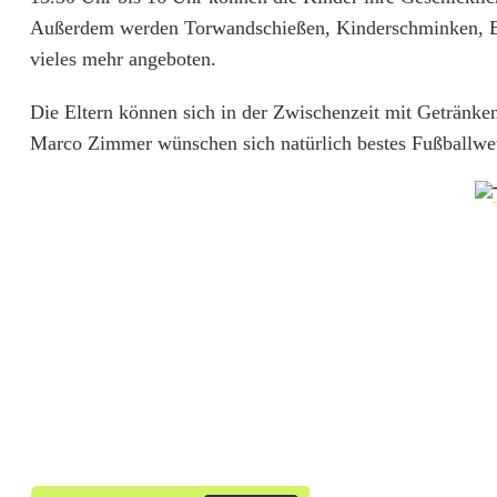
Außerdem werden Torwandschießen, Kinderschminken, E-S
r
vieles mehr angeboten.
D
Die Eltern können sich in der Zwischenzeit mit Getränk
J
Marco Zimmer wünschen sich natürlich bestes Fußballwett
K
N
e
u
s
t
a
d
t