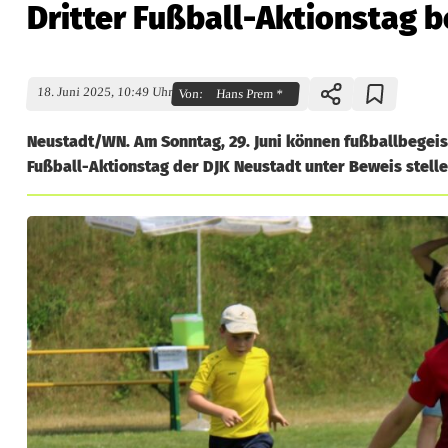
Dritter Fußball-Aktionstag b
18. Juni 2025, 10:49 Uhr
Von:
Hans Prem *
Neustadt/WN. Am Sonntag, 29. Juni können fußballbegeis
Fußball-Aktionstag der DJK Neustadt unter Beweis stelle
D
r
i
t
t
e