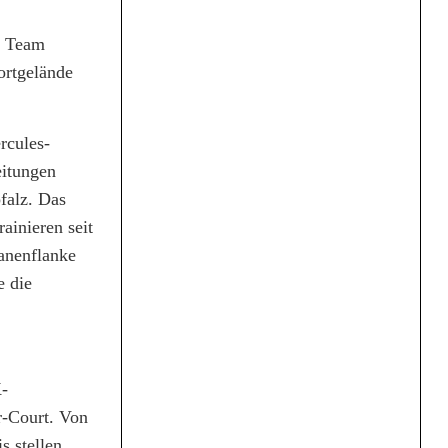
m Team
ortgelände
rcules-
eitungen
falz. Das
ainieren seit
anenflanke
e die
K-
r-Court. Von
 stellen.