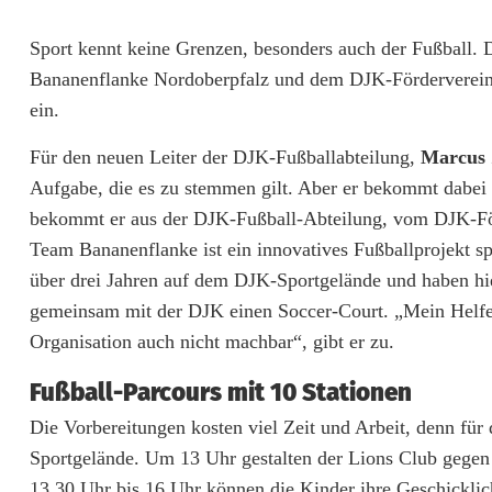
i
Sport kennt keine Grenzen, besonders auch der Fußball.
o
Bananenflanke Nordoberpfalz und dem DJK-Förderverein 
n
ein.
s
Für den neuen Leiter der DJK-Fußballabteilung,
Marcus 
t
Aufgabe, die es zu stemmen gilt. Aber er bekommt dabei 
bekommt er aus der DJK-Fußball-Abteilung, vom DJK-Fö
a
Team Bananenflanke ist ein innovatives Fußballprojekt spe
g
über drei Jahren auf dem DJK-Sportgelände und haben hi
gemeinsam mit der DJK einen Soccer-Court. „Mein Helfer
b
Organisation auch nicht machbar“, gibt er zu.
e
Fußball-Parcours mit 10 Stationen
i
Die Vorbereitungen kosten viel Zeit und Arbeit, denn für
d
Sportgelände. Um 13 Uhr gestalten der Lions Club gegen
e
13.30 Uhr bis 16 Uhr können die Kinder ihre Geschicklich