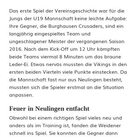
t
Das erste Spiel der Vereinsgeschichte war für die
Jungs der U19 Mannschaft keine leichte Aufgabe:
h
Ihre Gegner, die Burghausen Crusaders, sind ein
:
langjährig eingespieltes Team und
ungeschlagener Meister der vergangenen Saison
W
2016. Nach dem Kick-Off um 12 Uhr kämpften
e
beide Teams viermal 8 Minuten um das braune
Leder-Ei. Etwas nervös mussten die Vikings in den
i
ersten beiden Vierteln viele Punkte einstecken. Da
d
die Mannschaft fast nur aus Neulingen besteht,
mussten sich die Spieler erstmal an die Situation
e
anpassen.
n
Feuer in Neulingen entfacht
V
Obwohl bei einem richtigen Spiel vieles neu und
i
anders als im Training ist, fanden die Weidener
schnell ins Spiel. Sie konnten die Gegner dann