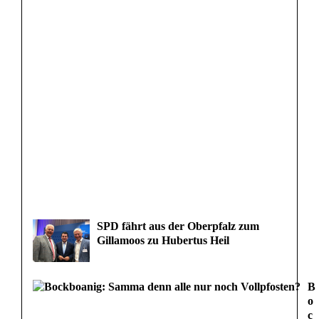
SPD fährt aus der Oberpfalz zum
Gillamoos zu Hubertus Heil
B
o
c