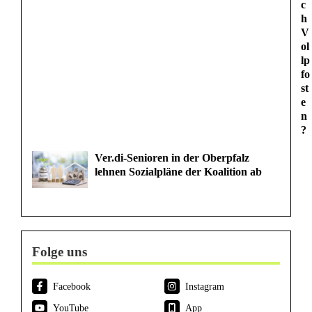
c
h
V
ol
lp
fo
st
e
n
?
Ver.di-Senioren in der Oberpfalz
lehnen Sozialpläne der Koalition ab
Folge uns
Facebook
Instagram
YouTube
App