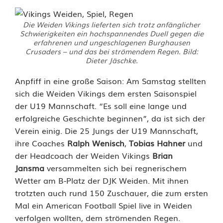
i
Die Weiden Vikings lieferten sich trotz anfänglicher
d
Schwierigkeiten ein hochspannendes Duell gegen die
erfahrenen und ungeschlagenen Burghausen
g
Crusaders – und das bei strömendem Regen. Bild:
Dieter Jäschke.
e
Anpfiff in eine große Saison: Am Samstag stellten
g
sich die Weiden Vikings dem ersten Saisonspiel
e
der U19 Mannschaft. “Es soll eine lange und
erfolgreiche Geschichte beginnen”, da ist sich der
n
Verein einig. Die 25 Jungs der U19 Mannschaft,
G
ihre Coaches
Ralph Wenisch
,
Tobias Hahner
und
der Headcoach der Weiden Vikings
Brian
o
Jansma
versammelten sich bei regnerischem
Wetter am B-Platz der DJK Weiden. Mit ihnen
l
trotzten auch rund 150 Zuschauer, die zum ersten
i
Mal ein American Football Spiel live in Weiden
verfolgen wollten, dem strömenden Regen.
a