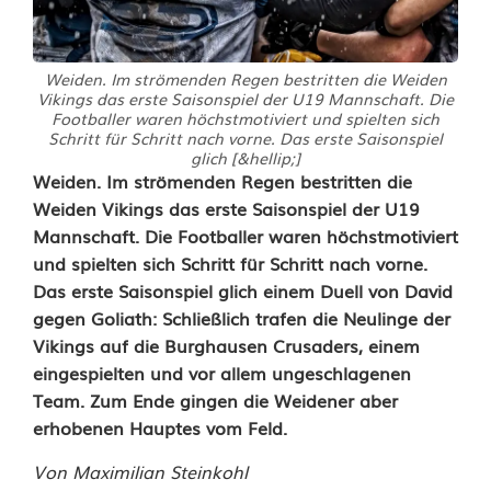
Weiden. Im strömenden Regen bestritten die Weiden
Vikings das erste Saisonspiel der U19 Mannschaft. Die
Footballer waren höchstmotiviert und spielten sich
Schritt für Schritt nach vorne. Das erste Saisonspiel
glich [&hellip;]
D
Weiden. Im strömenden Regen bestritten die
Weiden Vikings das erste Saisonspiel der U19
u
Mannschaft. Die Footballer waren höchstmotiviert
und spielten sich Schritt für Schritt nach vorne.
e
Das erste Saisonspiel glich einem Duell von David
l
gegen Goliath: Schließlich trafen die Neulinge der
Vikings auf die Burghausen Crusaders, einem
l
eingespielten und vor allem ungeschlagenen
D
Team. Zum Ende gingen die Weidener aber
erhobenen Hauptes vom Feld.
a
Von Maximilian Steinkohl
v