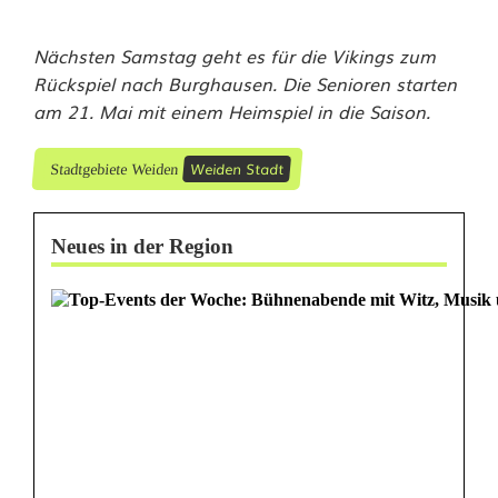
t
Nächsten Samstag geht es für die Vikings zum
t
Rückspiel nach Burghausen. Die Senioren starten
r
am 21. Mai mit einem Heimspiel in die Saison.
o
Weiden Stadt
Stadtgebiete Weiden
t
z
Neues in der Region
R
e
g
e
n