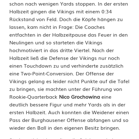
k
schon nach wenigen Yards stoppen. In der ersten
Halbzeit gingen die Vikings mit einem 0:34
i
Rückstand von Feld. Doch die Köpfe hängen zu
n
lassen, kam nicht in Frage: Die Coaches
entfachten in der Halbzeitpause das Feuer in den
g
Neulingen und so starteten die Vikings
s
hochmotiviert in das dritte Viertel. Nach der
Halbzeit ließ die Defense der Vikings nur noch
s
einen Touchdown zu und verhinderte zusätzlich
t
eine Two-Point-Conversion. Der Offense der
Vikings gelang es leider nicht Punkte auf die Tafel
a
zu bringen, sie machten unter der Führung von
r
Rookie-Quarterback
Nico Grochowina
eine
deutlich bessere Figur und mehr Yards als in der
t
ersten Halbzeit. Auch konnten die Weidener einen
e
Pass der Burghausener Offense abfangen und so
wieder den Ball in den eigenen Besitz bringen.
n