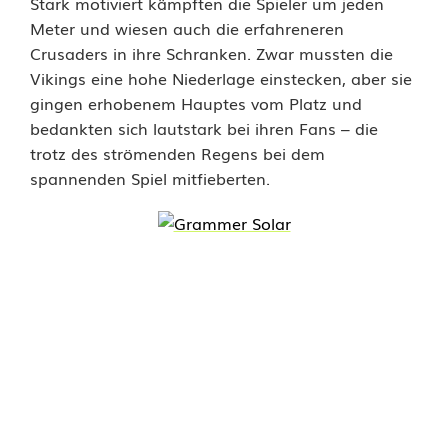
Stark motiviert kämpften die Spieler um jeden
h
Meter und wiesen auch die erfahreneren
o
Crusaders in ihre Schranken. Zwar mussten die
Vikings eine hohe Niederlage einstecken, aber sie
c
gingen erhobenem Hauptes vom Platz und
h
bedankten sich lautstark bei ihren Fans – die
trotz des strömenden Regens bei dem
m
spannenden Spiel mitfieberten.
o
t
i
v
i
e
r