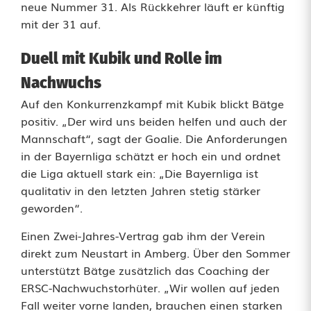
neue Nummer 31. Als Rückkehrer läuft er künftig
g
mit der 31 auf.
B
Duell mit Kubik und Rolle im
ä
Nachwuchs
t
Auf den Konkurrenzkampf mit Kubik blickt Bätge
g
positiv. „Der wird uns beiden helfen und auch der
Mannschaft“, sagt der Goalie. Die Anforderungen
e
in der Bayernliga schätzt er hoch ein und ordnet
k
die Liga aktuell stark ein: „Die Bayernliga ist
qualitativ in den letzten Jahren stetig stärker
e
geworden“.
h
Einen Zwei-Jahres-Vertrag gab ihm der Verein
r
direkt zum Neustart in Amberg. Über den Sommer
unterstützt Bätge zusätzlich das Coaching der
t
ERSC-Nachwuchstorhüter. „Wir wollen auf jeden
z
Fall weiter vorne landen, brauchen einen starken