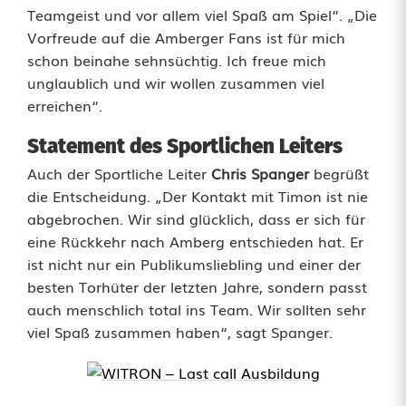
Teamgeist und vor allem viel Spaß am Spiel“. „Die
u
Vorfreude auf die Amberger Fans ist für mich
m
schon beinahe sehnsüchtig. Ich freue mich
unglaublich und wir wollen zusammen viel
E
erreichen“.
R
Statement des Sportlichen Leiters
S
Auch der Sportliche Leiter
Chris Spanger
begrüßt
C
die Entscheidung. „Der Kontakt mit Timon ist nie
abgebrochen. Wir sind glücklich, dass er sich für
A
eine Rückkehr nach Amberg entschieden hat. Er
m
ist nicht nur ein Publikumsliebling und einer der
besten Torhüter der letzten Jahre, sondern passt
b
auch menschlich total ins Team. Wir sollten sehr
viel Spaß zusammen haben“, sagt Spanger.
e
r