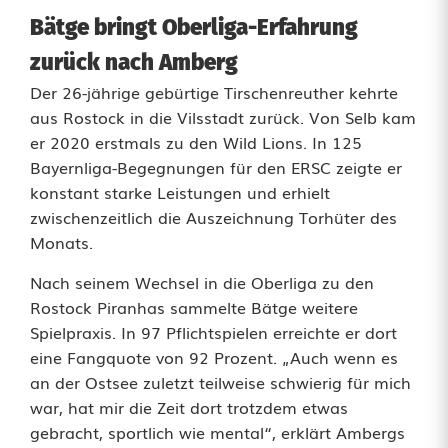
i
Bätge bringt Oberliga-Erfahrung
k
zurück nach Amberg
u
Der 26-jährige gebürtige Tirschenreuther kehrte
aus Rostock in die Vilsstadt zurück. Von Selb kam
m
er 2020 erstmals zu den Wild Lions. In 125
s
Bayernliga-Begegnungen für den ERSC zeigte er
konstant starke Leistungen und erhielt
l
zwischenzeitlich die Auszeichnung Torhüter des
i
Monats.
e
Nach seinem Wechsel in die Oberliga zu den
Rostock Piranhas sammelte Bätge weitere
b
Spielpraxis. In 97 Pflichtspielen erreichte er dort
l
eine Fangquote von 92 Prozent. „Auch wenn es
an der Ostsee zuletzt teilweise schwierig für mich
i
war, hat mir die Zeit dort trotzdem etwas
n
gebracht, sportlich wie mental“, erklärt Ambergs