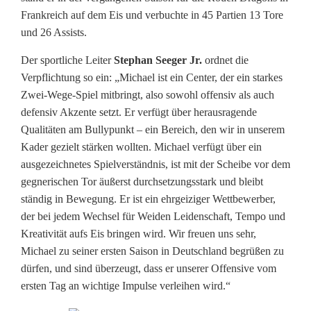
Frankreich auf dem Eis und verbuchte in 45 Partien 13 Tore
K
und 26 Assists.
o
Der sportliche Leiter
Stephan Seeger Jr.
ordnet die
n
Verpflichtung so ein: „Michael ist ein Center, der ein starkes
Zwei-Wege-Spiel mitbringt, also sowohl offensiv als auch
t
defensiv Akzente setzt. Er verfügt über herausragende
i
Qualitäten am Bullypunkt – ein Bereich, den wir in unserem
Kader gezielt stärken wollten. Michael verfügt über ein
n
ausgezeichnetes Spielverständnis, ist mit der Scheibe vor dem
g
gegnerischen Tor äußerst durchsetzungsstark und bleibt
ständig in Bewegung. Er ist ein ehrgeiziger Wettbewerber,
e
der bei jedem Wechsel für Weiden Leidenschaft, Tempo und
n
Kreativität aufs Eis bringen wird. Wir freuen uns sehr,
Michael zu seiner ersten Saison in Deutschland begrüßen zu
t
dürfen, und sind überzeugt, dass er unserer Offensive vom
s
ersten Tag an wichtige Impulse verleihen wird.“