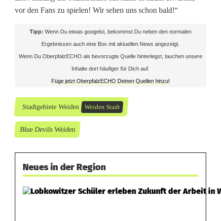
e
vor den Fans zu spielen! Wir sehen uns schon bald!“
D
Tipp:
Wenn Du etwas googelst, bekommst Du neben den normalen
e
Ergebnissen auch eine Box mit aktuellen News angezeigt.
Wenn Du OberpfalzECHO als bevorzugte Quelle hinterlegst, tauchen unsere
v
Inhalte dort häufiger für Dich auf.
i
Füge jetzt OberpfalzECHO Deinen Quellen hinzu!
l
Stadtgebiete Weiden
Weiden Stadt
s
Blue Devils Weiden
W
e
Neues in der Region
i
d
e