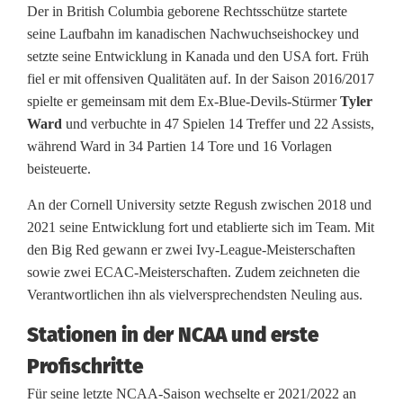
M
Der in British Columbia geborene Rechtsschütze startete
seine Laufbahn im kanadischen Nachwuchseishockey und
i
setzte seine Entwicklung in Kanada und den USA fort. Früh
fiel er mit offensiven Qualitäten auf. In der Saison 2016/2017
c
spielte er gemeinsam mit dem Ex-Blue-Devils-Stürmer
Tyler
h
Ward
und verbuchte in 47 Spielen 14 Treffer und 22 Assists,
während Ward in 34 Partien 14 Tore und 16 Vorlagen
a
beisteuerte.
e
An der Cornell University setzte Regush zwischen 2018 und
l
2021 seine Entwicklung fort und etablierte sich im Team. Mit
den Big Red gewann er zwei Ivy-League-Meisterschaften
R
sowie zwei ECAC-Meisterschaften. Zudem zeichneten die
e
Verantwortlichen ihn als vielversprechendsten Neuling aus.
g
Stationen in der NCAA und erste
u
Profischritte
s
Für seine letzte NCAA-Saison wechselte er 2021/2022 an