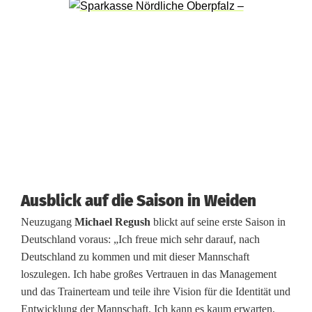
p
i
e
l
e
r
d
e
Ausblick auf die Saison in Weiden
r
Neuzugang
Michael Regush
blickt auf seine erste Saison in
B
Deutschland voraus: „Ich freue mich sehr darauf, nach
Deutschland zu kommen und mit dieser Mannschaft
l
loszulegen. Ich habe großes Vertrauen in das Management
u
und das Trainerteam und teile ihre Vision für die Identität und
Entwicklung der Mannschaft. Ich kann es kaum erwarten,