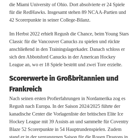
die Miami University of Ohio. Dort absolvierte er 24 Spiele
h
für die RedHawks. Insgesamt stehen 89 NCAA-Partien und
w
42 Scorerpunkte in seiner College-Bilanz.
i
Im Herbst 2022 erhielt Regush die Chance, beim Young Stars
r
Classic für die Vancouver Canucks zu spielen und rückte
anschließend in den Trainingslagerkader. Danach schloss er
d
sich den Abbotsford Canucks in der American Hockey
League an, wo er 18 Spiele bestritt und zwei Tore erzielte.
v
i
Scorerwerte in Großbritannien und
Frankreich
e
Nach seinen ersten Profierfahrungen in Nordamerika zog es
r
Regush nach Europa. In der Saison 2024/2025 führte der
t
kanadische Center die Vorlagenliste der britischen Elite Ice
Hockey League mit 39 Assists an und sammelte für Coventry
e
Blaze 52 Scorerpunkte in 54 Hauptrundenspielen. Zudem
r
stand er in der vergangenen Saison für die Rouen Dragons in